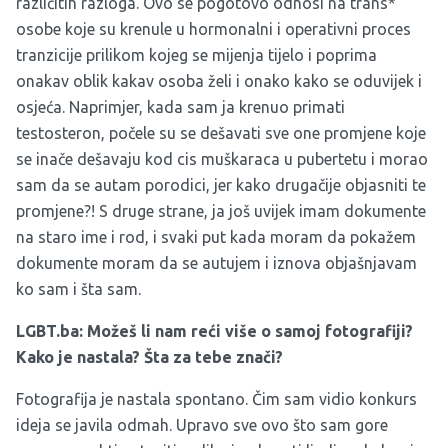
različitih razloga. Ovo se pogotovo odnosi na trans*
osobe koje su krenule u hormonalni i operativni proces
tranzicije prilikom kojeg se mijenja tijelo i poprima
onakav oblik kakav osoba želi i onako kako se oduvijek i
osjeća. Naprimjer, kada sam ja krenuo primati
testosteron, počele su se dešavati sve one promjene koje
se inače dešavaju kod cis muškaraca u pubertetu i morao
sam da se autam porodici, jer kako drugačije objasniti te
promjene?! S druge strane, ja još uvijek imam dokumente
na staro ime i rod, i svaki put kada moram da pokažem
dokumente moram da se autujem i iznova objašnjavam
ko sam i šta sam.
LGBT.ba: Možeš li nam reći više o samoj fotografiji?
Kako je nastala? Šta za tebe znači?
Fotografija je nastala spontano. Čim sam vidio konkurs
ideja se javila odmah. Upravo sve ovo što sam gore