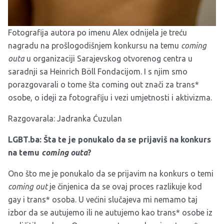
Fotografija autora po imenu Alex odnijela je treću
nagradu na
prošlogodišnjem konkursu na temu
coming
outa
u organizaciji Sarajevskog otvorenog centra u
saradnji sa Heinrich Böll Fondacijom. I s njim smo
porazgovarali o tome šta coming out znači za trans*
osobe, o ideji za fotografiju i vezi umjetnosti i aktivizma.
Razgovarala: Jadranka Ćuzulan
LGBT.ba: Šta te je ponukalo da se prijaviš na konkurs
na temu
coming outa
?
Ono što me je ponukalo da se prijavim na konkurs o temi
coming out
je činjenica da se ovaj proces razlikuje kod
gay i trans* osoba. U većini slučajeva mi nemamo taj
izbor da se autujemo ili ne autujemo kao trans* osobe iz