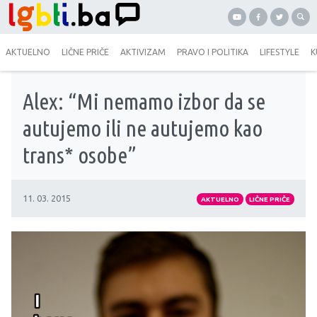
AKTUELNO
LIČNE PRIČE
AKTIVIZAM
PRAVO I POLITIKA
LIFESTYLE
K
Alex: “Mi nemamo izbor da se
autujemo ili ne autujemo kao
trans* osobe”
11. 03. 2015
AKTUELNO
LIČNE PRIČE