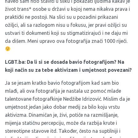
naveo sam htio staviti u sliku i pokazati ljudima kakav je
život trans* osobe u državi u kojoj nema nikakva prava i
praktički ne postoji. Na slici su u pozadini prikazani
ožiljci, ali sa razlogom nisu u fokusu, jer pravi ožiljci su
ustvari ti dokumenti koji su stigmatizirajući i ne daju mi
da dišem. Meni upravo ova fotografija znači 1000 riječi.
LGBT.ba: Da li si se dosada bavio fotografijom? Na
koji način su za tebe aktivizam i umjetnost povezani?
Ja se jesam kratko bavio fotografijom kad sam bio
mlađi, ali ova fotografija je nastala uz pomoć mlade
talentovane fotografkinje Nedžibe Idrizović. Mislim da je
umjetnost jedan jako dobar medij za bilo koju vrstu
aktivizma. Dinamičan je, živi, potiče na razmišljanje,
mijenja statičnu percepciju, može da razbija krute i
stereotipne stavove itd. Također, često na suptilniji i