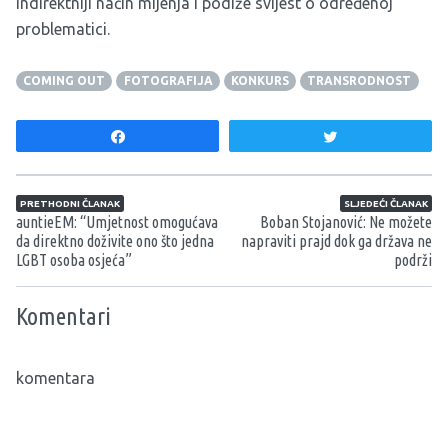
indirektniji način mijenja i podiže svijest o određenoj
problematici.
COMING OUT
FOTOGRAFIJA
KONKURS
TRANSRODNOST
Share
Tweet
Navigacija članaka
PRETHODNI ČLANAK
SLJEDEĆI ČLANAK
auntieEM: “Umjetnost omogućava
Boban Stojanović: Ne možete
da direktno doživite ono što jedna
napraviti prajd dok ga država ne
LGBT osoba osjeća”
podrži
Komentari
komentara