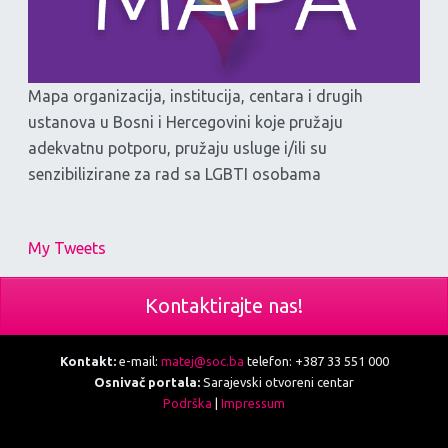
Mapa organizacija, institucija, centara i drugih
ustanova u Bosni i Hercegovini koje pružaju
adekvatnu potporu, pružaju usluge i/ili su
senzibilizirane za rad sa LGBTI osobama
My Tweets
Kontaktirajte nas!
Kontakt:
e-mail:
matej@soc.ba
telefon: +387 33 551 000
Osnivač portala:
Sarajevski otvoreni centar
Podrška
|
Impressum