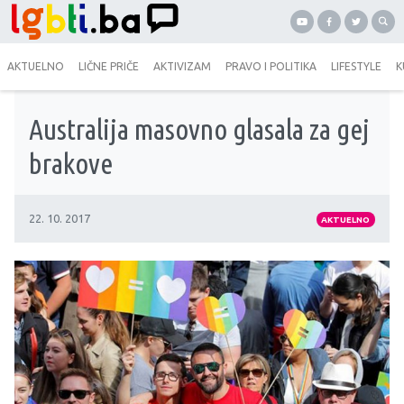
AKTUELNO
LIČNE PRIČE
AKTIVIZAM
PRAVO I POLITIKA
LIFESTYLE
K
Australija masovno glasala za gej
brakove
22. 10. 2017
AKTUELNO