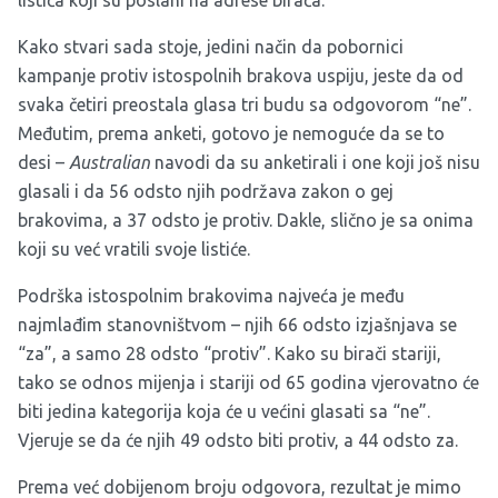
listića koji su poslani na adrese birača.
Kako stvari sada stoje, jedini način da pobornici
kampanje protiv istospolnih brakova uspiju, jeste da od
svaka četiri preostala glasa tri budu sa odgovorom “ne”.
Međutim, prema anketi, gotovo je nemoguće da se to
desi –
Australian
navodi da su anketirali i one koji još nisu
glasali i da 56 odsto njih podržava zakon o gej
brakovima, a 37 odsto je protiv. Dakle, slično je sa onima
koji su već vratili svoje listiće.
Podrška istospolnim brakovima najveća je među
najmlađim stanovništvom – njih 66 odsto izjašnjava se
“za”, a samo 28 odsto “protiv”. Kako su birači stariji,
tako se odnos mijenja i stariji od 65 godina vjerovatno će
biti jedina kategorija koja će u većini glasati sa “ne”.
Vjeruje se da će njih 49 odsto biti protiv, a 44 odsto za.
Prema već dobijenom broju odgovora, rezultat je mimo