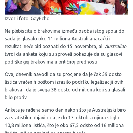
Izvor i foto:
GayEcho
Na plebiscitu o brakovima između osoba istog spola do
sada je glasalo oko 11 miliona Australijanaca/ki i
rezultati neće biti poznati do 15. novembra, ali
Australian
tvrdi da anketa koju su sproveli pokazuje da su glasovi
podrške gej brakovima u priličnoj prednosti.
Ovaj dnevnik navodi da su procjene da je čak 59 odsto
listića vraćenih poštom izrazilo podršku legalizaciji ovih
brakova i da je svega 38 odsto od miliona koji su glasali
bilo protiv.
Anketa je rađena samo dan nakon što je Australijski biro
za statistiku objavio da je do 13. oktobra njima stiglo
10,8 miliona listića, što je oko 67,5 odsto od 16 miliona