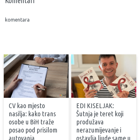
Komentari
komentara
CV kao mjesto
EDI KISELJAK:
nasilja: kako trans
Šutnja je teret koji
osobe u BiH traže
produžava
posao pod prisilom
nerazumijevanje i
autovanja
ostavlja ljude same u