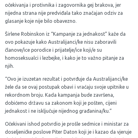
očekivanja i protivnika i zagovornika gej brakova, jer
nijedna strana nije predviđala tako značajan odziv za
glasanje koje nije bilo obavezno.
Širlene Robinskon iz “Kampanje za jednakost” kaže da
ovo pokazuje kako Australijanci/ke nisu zaboravili
članove/ice porodice i prijatelje/ice koji/e su
homoseksualci i lezbejke, i kako je to važno pitanje za
njih.
“Ovo je izuzetan rezultat i potvrđuje da Australijanci/ke
žele da se ovaj postupak obavi i vraćaju svoje upitnike u
rekordnom broju. Kada kampanja bude završena,
dobićemo državu sa zakonom koji je pošten, cijeni
jednakost i ne isključuje nijednog građanina/ku.”
Očekivani ishod potvrdio je prošle sedmice i ministar za
doseljeničke poslove Piter Daton koji je i kazao da vjeruje