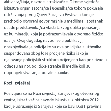
aktivista/kinja, navode istraživačice. O tome svjedoče
iskustva organizatora/ca i učesnika/ca tokom pokušaja
održavanja prvog Queer Sarajevo Festivala kom je
prethodio otvoreni govor mržnje u medijima, izostanak
osude predstavnika/ca vlasti takvog oblika ponašanja i
uz kulminaciju koja je podrazumijevala otvoreno fizičko
nasilje. Ovaj događaj, navodi se u publikaciji,
obezbjeđivala je policija te su dva policijska službenika
suspendovana zbog loše procjene rizika iako je
djelovanje policijskih struktura ocijenjeno kao pozitivno u
odnosu na npr. političke stranke ili medije koji su
doprinijeli stvaranju moralne panike.
Rozi izvještaj
Pozivajući se na Rozi izvještaj Sarajevskog otvorenog
centra, istraživačice navode iskustva iz oktobra 2012.
kad je udruženje iz Sarajeva koje se bavi LGBT pravima