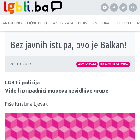
AKTUELNO
LIČNE PRIČE
AKTIVIZAM
PRAVO I POLITIKA
LIFESTYLE
K
Bez javnih istupa, ovo je Balkan!
28. 10. 2013
AKTIVIZAM
PRAVO I POLITIKA
LGBT i policija
Vide li pripadnici mupova nevidljive grupe
Piše Kristina Ljevak