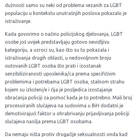
dužnosti samo su neki od problema vezanih za LGBT
populaciju u kontekstu unutrašnjih poslova pokazalo je
istraživanje.
Kada govorimo o načinu policijskog djelovanja, LGBT
osobe još uvijek predstavljaju gotovo nevidljivu
kategoriju, a uzroci su, kao što su to pokazala i
istraživanja drugih oblasti, u nedovoljnom broju
outovanih LGBT osoba što prati i izostanak
senzibiliziranosti uposlenika/ca prema specifičnim
problemima i potrebama LGBT osoba, stalnom strahu
kojem su izloženi/e i čija je posljedica izostajanje
obraćanja policiji za pomoć kada je to potrebno. Mali broj
procesuiranih slučajeva na sudovima u BiH dodatni je
demotivirajući faktor u ohrabrivanju prijavljivanja policiji
slučajeva nasilja prema LGBT osobama.
Da nemaju ništa protiv drugačije seksualnosti onda kad