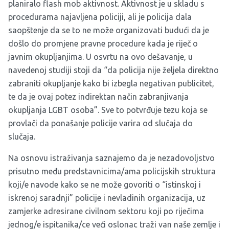
planiralo flash mob aktivnost. Aktivnost je u skladu s
procedurama najavljena policiji, ali je policija dala
saopštenje da se to ne može organizovati budući da je
došlo do promjene pravne procedure kada je riječ o
javnim okupljanjima. U osvrtu na ovo dešavanje, u
navedenoj studiji stoji da “da policija nije željela direktno
zabraniti okupljanje kako bi izbegla negativan publicitet,
te da je ovaj potez indirektan način zabranjivanja
okupljanja LGBT osoba”. Sve to potvrđuje tezu koja se
provlači da ponašanje policije varira od slučaja do
slučaja.
Na osnovu istraživanja saznajemo da je nezadovoljstvo
prisutno među predstavnicima/ama policijskih struktura
koji/e navode kako se ne može govoriti o “istinskoj i
iskrenoj saradnji” policije i nevladinih organizacija, uz
zamjerke adresirane civilnom sektoru koji po riječima
jednog/e ispitanika/ce veći oslonac traži van naše zemlje i