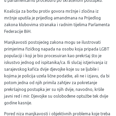
u parlamentarnu proceduru po skraćenom postupku.
Koalicija za borbu protiv govora mržnje i zločina iz
mržnje uputila je prijedlog amandmana na Prijedlog
zakona klubovima stranaka i radnim tijelima Parlamenta
Federacije BiH.
Manjkavosti postojećeg zakona mogu se ilustrovati
primjerima fizičkog napada na osobu koja pripada LGBT
populaciji i koji je bio procesuiran kao prekršaj što je
iskustvo jednog od ispitanika/ca. Ili slučaj istjerivanja iz
sarajevskog kafića dvije djevojke koje su se ljubile i
kojima je policija uzela lične podatke, ali ne i izjavu, da bi
potom jedna od njih primila zahtjev za pokretanje
prekršajnog postupka jer su njih dvije, navodno, kršile
javni red i mir. Djevojke su oslobođene optužbe tek dvije
godine kasnije.
Pored niza manjkavosti i objektivnih problema koje treba