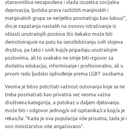
stanovništva nezaposlena i vlada izuzetna socijalna
deprivacija, ljudska prava različitih manjinskih i
marginalnih grupa se nerijetko posmatraju kao luksuz”,
dio je zapažanja nastalih na osnovu istraživanja iz
oblasti unutrašnjih poslova što itekako može biti
demotivirajuće na putu ka senzibiliziranju svih slojeva
društva, pa tako i onih koji/e pripadaju unutrašnjim
poslovima, ali to svakako ne smije biti izgovor za
dodatnu edukaciju, informisanje i profesionalno, ali u
prvom redu ljudsko ophođenje prema LGBT osobama.
Veoma je bitno potcrtati važnost outovanja koje se ne
treba posmatrati kao privatna već veoma važna
društvena kategorija, a putokaz u daljem djelovanju
može biti i odgovor jednog/e od ispitanika/ca koji/a je
rekao/la: “Kada je ova populacija više prisutna, tada je i
ovo ministarstvo više angažovano”.