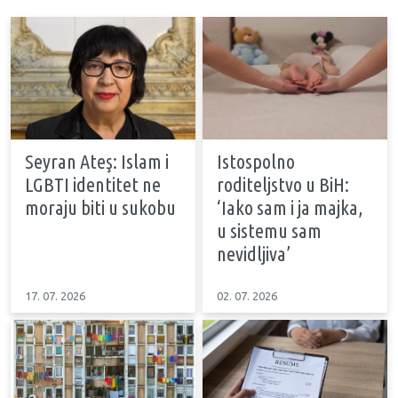
Seyran Ateş: Islam i
Istospolno
LGBTI identitet ne
roditeljstvo u BiH:
moraju biti u sukobu
‘Iako sam i ja majka,
u sistemu sam
nevidljiva’
17. 07. 2026
02. 07. 2026