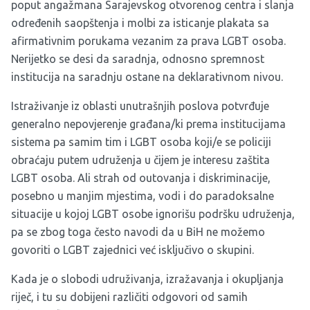
poput angažmana Sarajevskog otvorenog centra i slanja
određenih saopštenja i molbi za isticanje plakata sa
afirmativnim porukama vezanim za prava LGBT osoba.
Nerijetko se desi da saradnja, odnosno spremnost
institucija na saradnju ostane na deklarativnom nivou.
Istraživanje iz oblasti unutrašnjih poslova potvrđuje
generalno nepovjerenje građana/ki prema institucijama
sistema pa samim tim i LGBT osoba koji/e se policiji
obraćaju putem udruženja u čijem je interesu zaštita
LGBT osoba. Ali strah od outovanja i diskriminacije,
posebno u manjim mjestima, vodi i do paradoksalne
situacije u kojoj LGBT osobe ignorišu podršku udruženja,
pa se zbog toga često navodi da u BiH ne možemo
govoriti o LGBT zajednici već isključivo o skupini.
Kada je o slobodi udruživanja, izražavanja i okupljanja
riječ, i tu su dobijeni različiti odgovori od samih