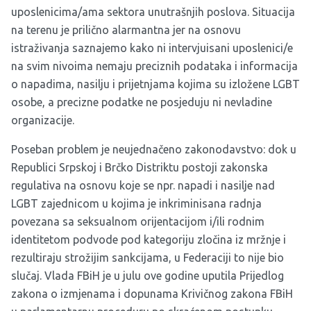
uposlenicima/ama sektora unutrašnjih poslova. Situacija
na terenu je prilično alarmantna jer na osnovu
istraživanja saznajemo kako ni intervjuisani uposlenici/e
na svim nivoima nemaju preciznih podataka i informacija
o napadima, nasilju i prijetnjama kojima su izložene LGBT
osobe, a precizne podatke ne posjeduju ni nevladine
organizacije.
Poseban problem je neujednačeno zakonodavstvo: dok u
Republici Srpskoj i Brčko Distriktu postoji zakonska
regulativa na osnovu koje se npr. napadi i nasilje nad
LGBT zajednicom u kojima je inkriminisana radnja
povezana sa seksualnom orijentacijom i/ili rodnim
identitetom podvode pod kategoriju zločina iz mržnje i
rezultiraju strožijim sankcijama, u Federaciji to nije bio
slučaj. Vlada FBiH je u julu ove godine uputila Prijedlog
zakona o izmjenama i dopunama Krivičnog zakona FBiH