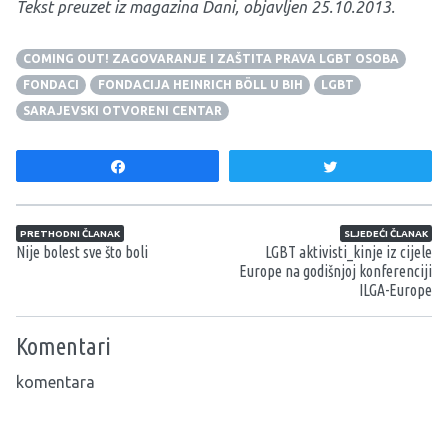
Tekst preuzet iz magazina Dani, objavljen 25.10.2013.
COMING OUT! ZAGOVARANJE I ZAŠTITA PRAVA LGBT OSOBA
FONDACI
FONDACIJA HEINRICH BÖLL U BIH
LGBT
SARAJEVSKI OTVORENI CENTAR
Share
Tweet
Navigacija članaka
PRETHODNI ČLANAK
SLJEDEĆI ČLANAK
Nije bolest sve što boli
LGBT aktivisti_kinje iz cijele
Europe na godišnjoj konferenciji
ILGA-Europe
Komentari
komentara