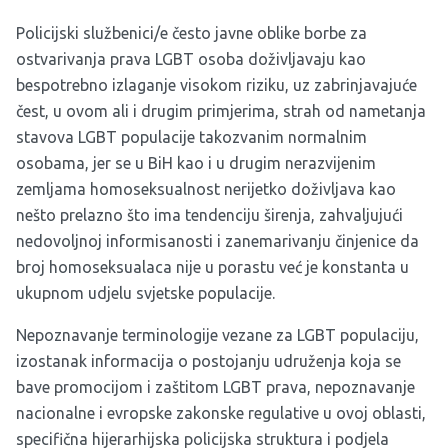
Policijski službenici/e često javne oblike borbe za
ostvarivanja prava LGBT osoba doživljavaju kao
bespotrebno izlaganje visokom riziku, uz zabrinjavajuće
čest, u ovom ali i drugim primjerima, strah od nametanja
stavova LGBT populacije takozvanim normalnim
osobama, jer se u BiH kao i u drugim nerazvijenim
zemljama homoseksualnost nerijetko doživljava kao
nešto prelazno što ima tendenciju širenja, zahvaljujući
nedovoljnoj informisanosti i zanemarivanju činjenice da
broj homoseksualaca nije u porastu već je konstanta u
ukupnom udjelu svjetske populacije.
Nepoznavanje terminologije vezane za LGBT populaciju,
izostanak informacija o postojanju udruženja koja se
bave promocijom i zaštitom LGBT prava, nepoznavanje
nacionalne i evropske zakonske regulative u ovoj oblasti,
specifična hijerarhijska policijska struktura i podjela