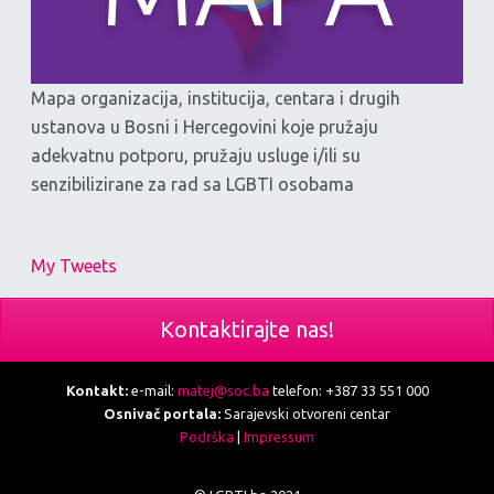
Mapa organizacija, institucija, centara i drugih
ustanova u Bosni i Hercegovini koje pružaju
adekvatnu potporu, pružaju usluge i/ili su
senzibilizirane za rad sa LGBTI osobama
My Tweets
Kontaktirajte nas!
Kontakt:
e-mail:
matej@soc.ba
telefon: +387 33 551 000
Osnivač portala:
Sarajevski otvoreni centar
Podrška
|
Impressum