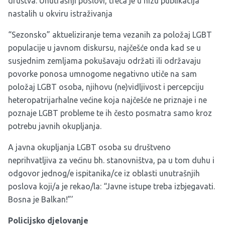
društva. Unutrašnji poslovi, treća je u nizu publikacija
nastalih u okviru istraživanja
“Sezonsko” aktueliziranje tema vezanih za položaj LGBT
populacije u javnom diskursu, najčešće onda kad se u
susjednim zemljama pokušavaju održati ili održavaju
povorke ponosa umnogome negativno utiče na sam
položaj LGBT osoba, njihovu (ne)vidljivost i percepciju
heteropatrijarhalne većine koja najčešće ne priznaje i ne
poznaje LGBT probleme te ih često posmatra samo kroz
potrebu javnih okupljanja.
A javna okupljanja LGBT osoba su društveno
neprihvatljiva za većinu bh. stanovništva, pa u tom duhu i
odgovor jednog/e ispitanika/ce iz oblasti unutrašnjih
poslova koji/a je rekao/la: “Javne istupe treba izbjegavati.
Bosna je Balkan!”’
Policijsko djelovanje