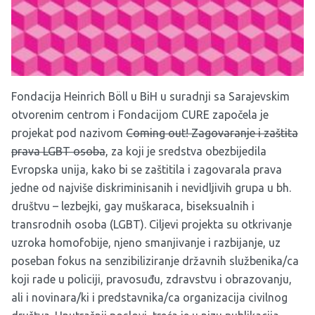
Fondacija Heinrich Böll u BiH u suradnji sa Sarajevskim
otvorenim centrom i
Fondacijom CURE
započela je
projekat pod nazivom
Coming out! Zagovaranje i zaštita
prava LGBT osoba
, za koji je sredstva obezbijedila
Evropska unija, kako bi se zaštitila i zagovarala prava
jedne od najviše diskriminisanih i nevidljivih grupa u bh.
društvu – lezbejki, gay muškaraca, biseksualnih i
transrodnih osoba (LGBT). Ciljevi projekta su otkrivanje
uzroka homofobije, njeno smanjivanje i razbijanje, uz
poseban fokus na senzibiliziranje državnih službenika/ca
koji rade u policiji, pravosuđu, zdravstvu i obrazovanju,
ali i novinara/ki i predstavnika/ca organizacija civilnog