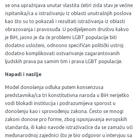
se ona upražnjava unutar vlastita četiri zida stav je većine
ispitanika/ca u istraživanju iz oblasti unutrašnjih poslova
kao što su to pokazali i rezultati istraživanja iz oblasti
obrazovanja i pravosuđa. U podijeljenom društvu kakvo
je BiH, jasno je da će problemi LGBT populacije biti
dodatno usloženi, odnosno specifičan politički ustroj
dodatno komplikovati ostvarivanje zagarantovanih
ljudskih prava pa samim tim i prava LGBT populacije.
Napadi i nasilje
Model donošenja odluka putem konsenzusa
predstavnika/ca tri konstitutivna naroda u BiH nerijetko
vodi blokadi institucija i podrazumijeva sporost u
donošenju kao i sprovođenju zakona. Često se mnogi
zakoni donose pro forme, zbog ispunjavanja evropskih
standarda, ili kako navode istraživačice da se zamažu oči
međunarodnoj zajednici što je bio odgovor u intervjuu sa