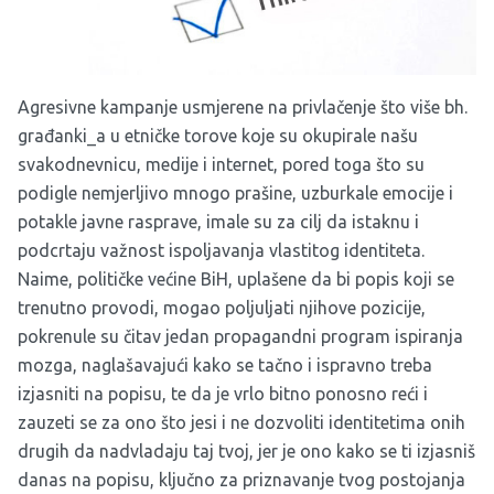
Agresivne kampanje usmjerene na privlačenje što više bh.
građanki_a u etničke torove koje su okupirale našu
svakodnevnicu, medije i internet, pored toga što su
podigle nemjerljivo mnogo prašine, uzburkale emocije i
potakle javne rasprave, imale su za cilj da istaknu i
podcrtaju važnost ispoljavanja vlastitog identiteta.
Naime, političke većine BiH, uplašene da bi popis koji se
trenutno provodi, mogao poljuljati njihove pozicije,
pokrenule su čitav jedan propagandni program ispiranja
mozga, naglašavajući kako se tačno i ispravno treba
izjasniti na popisu, te da je vrlo bitno ponosno reći i
zauzeti se za ono što jesi i ne dozvoliti identitetima onih
drugih da nadvladaju taj tvoj, jer je ono kako se ti izjasniš
danas na popisu, ključno za priznavanje tvog postojanja