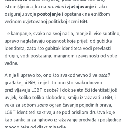
istomišljenica_ka na
pravilno
izjašnjavanje
i tako
osiguraju svoje
postojanje
i opstanak na etničkom
većinom uvjetovanoj političkoj sceni BiH.
Te kampanje, svaka na svoj način, manje ili više suptilno,
upravo naglašavaju opasnost koja prijeti od gubitka
identiteta, zato što gubitak identiteta vodi prevlasti
drugih, vodi postajanju manjinom i zavisnosti od volje
većine.
A nije li upravo to, ono što svakodnevno žive
ostali
građake_ni BiH, i nije li to ono što svakodnevno
preživljavaju LGBT osobe? I dok se etnički identiteti još
uvijek, koliko toliko slobodno, smiju izražavati u BiH, i
vuku za sobom
samo
ograničavanje pojedinih prava,
LGBT identiteti sakrivaju se pod prisilom društva koje
kao sankciju za njihovo izražavanje predviđa i posljedice
mnogo teže od diskriminacije.