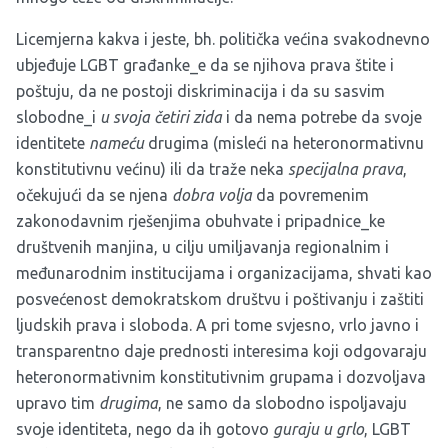
Licemjerna kakva i jeste, bh. politička većina svakodnevno
ubjeđuje LGBT građanke_e da se njihova prava štite i
poštuju, da ne postoji diskriminacija i da su sasvim
slobodne_i
u svoja četiri zida
i da nema potrebe da svoje
identitete
nameću
drugima (misleći na heteronormativnu
konstitutivnu većinu) ili da traže neka
specijalna prava
,
očekujući da se njena
dobra volja
da povremenim
zakonodavnim rješenjima obuhvate i pripadnice_ke
društvenih manjina, u cilju umiljavanja regionalnim i
međunarodnim institucijama i organizacijama, shvati kao
posvećenost demokratskom društvu i poštivanju i zaštiti
ljudskih prava i sloboda. A pri tome svjesno, vrlo javno i
transparentno daje prednosti interesima koji odgovaraju
heteronormativnim konstitutivnim grupama i dozvoljava
upravo tim
drugima
, ne samo da slobodno ispoljavaju
svoje identiteta, nego da ih gotovo
guraju u grlo
, LGBT