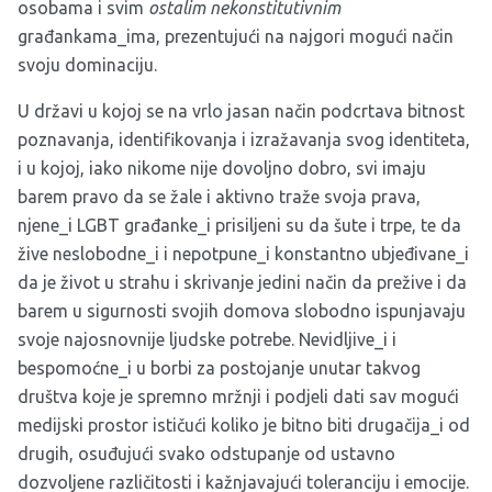
osobama i svim
ostalim nekonstitutivnim
građankama_ima, prezentujući na najgori mogući način
svoju dominaciju.
U državi u kojoj se na vrlo jasan način podcrtava bitnost
poznavanja, identifikovanja i izražavanja svog identiteta,
i u kojoj, iako nikome nije dovoljno dobro, svi imaju
barem pravo da se žale i aktivno traže svoja prava,
njene_i LGBT građanke_i prisiljeni su da šute i trpe, te da
žive neslobodne_i i nepotpune_i konstantno ubjeđivane_i
da je život u strahu i skrivanje jedini način da prežive i da
barem u sigurnosti svojih domova slobodno ispunjavaju
svoje najosnovnije ljudske potrebe. Nevidljive_i i
bespomoćne_i u borbi za postojanje unutar takvog
društva koje je spremno mržnji i podjeli dati sav mogući
medijski prostor ističući koliko je bitno biti drugačija_i od
drugih, osuđujući svako odstupanje od ustavno
dozvoljene različitosti i kažnjavajući toleranciju i emocije.