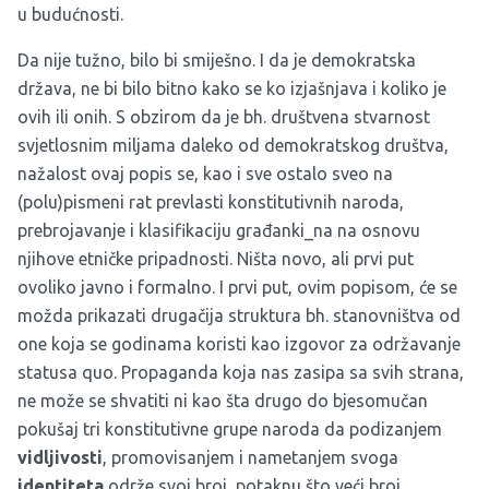
u budućnosti.
Da nije tužno, bilo bi smiješno. I da je demokratska
država, ne bi bilo bitno kako se ko izjašnjava i koliko je
ovih ili onih. S obzirom da je bh. društvena stvarnost
svjetlosnim miljama daleko od demokratskog društva,
nažalost ovaj popis se, kao i sve ostalo sveo na
(polu)pismeni rat prevlasti konstitutivnih naroda,
prebrojavanje i klasifikaciju građanki_na na osnovu
njihove etničke pripadnosti. Ništa novo, ali prvi put
ovoliko javno i formalno. I prvi put, ovim popisom, će se
možda prikazati drugačija struktura bh. stanovništva od
one koja se godinama koristi kao izgovor za održavanje
statusa quo. Propaganda koja nas zasipa sa svih strana,
ne može se shvatiti ni kao šta drugo do bjesomučan
pokušaj tri konstitutivne grupe naroda da podizanjem
vidljivosti
, promovisanjem i nametanjem svoga
identiteta
održe svoj broj, potaknu što veći broj