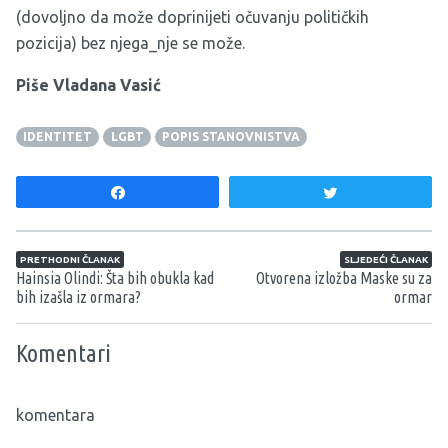
(dovoljno da može doprinijeti očuvanju političkih
pozicija) bez njega_nje se može.
Piše Vladana Vasić
IDENTITET
LGBT
POPIS STANOVNISTVA
Share
Tweet
Navigacija članaka
PRETHODNI ČLANAK
SLJEDEĆI ČLANAK
Hainsia Olindi: Šta bih obukla kad
Otvorena izložba Maske su za
bih izašla iz ormara?
ormar
Komentari
komentara