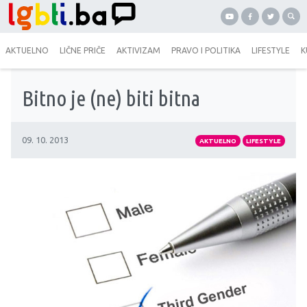
AKTUELNO
LIČNE PRIČE
AKTIVIZAM
PRAVO I POLITIKA
LIFESTYLE
K
Bitno je (ne) biti bitna
09. 10. 2013
AKTUELNO
LIFESTYLE