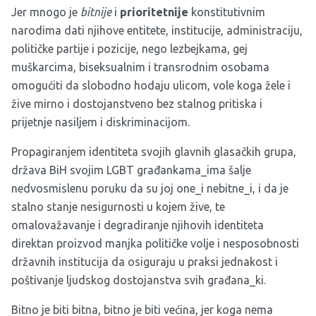
Jer mnogo je
bitnije
i
prioritetnije
konstitutivnim
narodima dati njihove entitete, institucije, administraciju,
političke partije i pozicije, nego lezbejkama, gej
muškarcima, biseksualnim i transrodnim osobama
omogućiti da slobodno hodaju ulicom, vole koga žele i
žive mirno i dostojanstveno bez stalnog pritiska i
prijetnje nasiljem i diskriminacijom.
Propagiranjem identiteta svojih glavnih glasačkih grupa,
država BiH svojim LGBT građankama_ima šalje
nedvosmislenu poruku da su joj one_i nebitne_i, i da je
stalno stanje nesigurnosti u kojem žive, te
omalovažavanje i degradiranje njihovih identiteta
direktan proizvod manjka političke volje i nesposobnosti
državnih institucija da osiguraju u praksi jednakost i
poštivanje ljudskog dostojanstva svih građana_ki.
Bitno je biti bitna, bitno je biti većina, jer koga nema