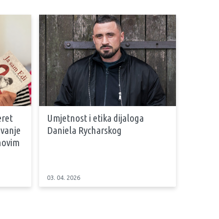
eret
Umjetnost i etika dijaloga
evanje
Daniela Rycharskog
ihovim
03. 04. 2026