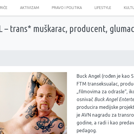
PRIČE
AKTIVIZAM
PRAVO I POLITIKA
LIFESTYLE
KULT
– trans* muškarac, producent, glumac,
Buck Angel (rođen je kao S
FTM transeksualac, produ
„filmovima za odrasle“, ik
osnivač
Buck Angel Entert
producira medijske projek
je AVN nagradu za transr
godine, a radi i kao predav
pedagog.