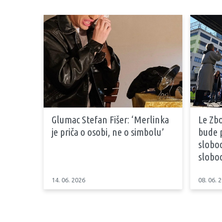
Glumac Stefan Fišer: ‘Merlinka
Le Zbo
je priča o osobi, ne o simbolu’
bude p
slobo
slobo
14. 06. 2026
08. 06. 