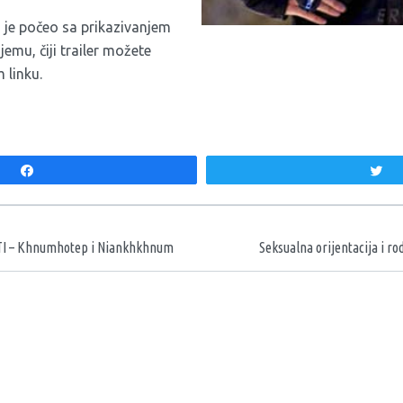
 je počeo sa prikazivanjem
emu, čiji trailer možete
em
linku
.
Share
T
aka
I – Khnumhotep i Niankhkhnum
Seksualna orijentacija i rod