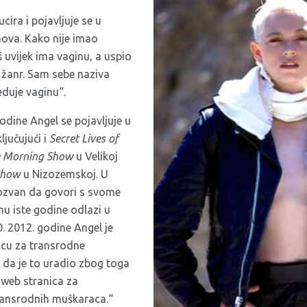
cira i pojavljuje se u
lmova. Kako nije imao
š uvijek ima vaginu, a uspio
o žanr. Sam sebe naziva
duje vaginu“.
odine Angel se pojavljuje u
jučujući i
Secret Lives of
Morning Show
u Velikoj
Show
u Nizozemskoj. U
pozvan da govori s svome
unu iste godine odlazi u
0
. 2012. godine Angel je
icu
za transrodne
 da je to uradio zbog toga
 web stranica za
ransrodnih muškaraca.“