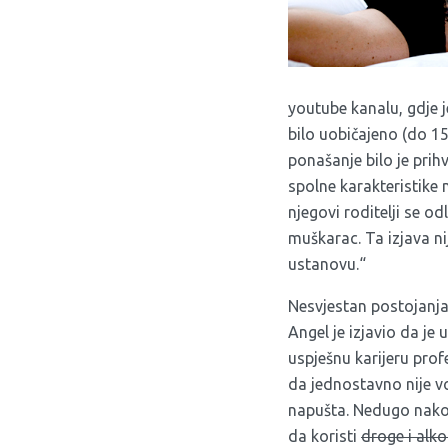
youtube kanalu
, gdje 
bilo uobičajeno (do 1
ponašanje bilo je pri
spolne karakteristike 
njegovi roditelji se od
muškarac. Ta izjava ni
ustanovu.“
Nesvjestan postojanja
Angel je izjavio da je
uspješnu karijeru prof
da jednostavno nije vo
napušta. Nedugo nakon
da koristi
droge i alk