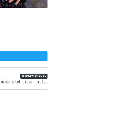
weet
SLJEDEĆI ČLANAK
ni identitet: pravo i praksa