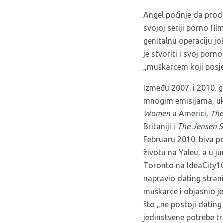
Angel počinje da produ
svojoj seriji porno fi
genitalnu operaciju jo
je stvoriti i svoj porn
„muškarcem koji posje
Između 2007. i 2010. g
mnogim emisijama, ukl
Women
u Americi,
The
Britaniji i
The Jensen 
Februaru 2010. biva 
životu na Yaleu, a u j
Toronto na
IdeaCity1
napravio
dating stran
muškarce i objasnio je
što „ne postoji dating
jedinstvene potrebe t