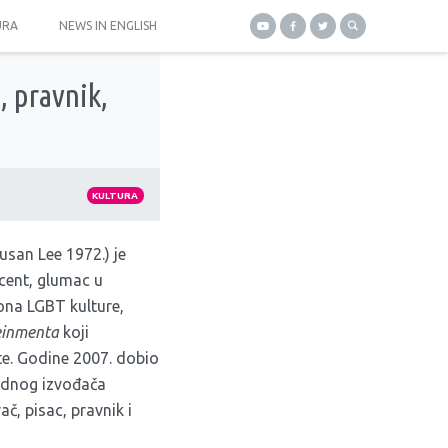
URA
NEWS IN ENGLISH
 pravnik,
KULTURA
usan Lee 1972.) je
cent, glumac u
ona LGBT kulture,
einmenta
koji
te. Godine 2007. dobio
odnog izvođača
ač, pisac, pravnik i