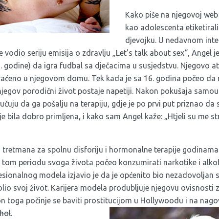
Kako piše na njegovoj
web 
kao adolescenta etiketira
djevojku. U nedavnom int
je vodio seriju emisija o zdravlju „Let's talk about sex“, Angel j
5. godine) da igra fudbal sa dječacima u susjedstvu. Njegovo a
hvaćeno u njegovom domu. Tek kada je sa 16. godina počeo da 
njegov porodični život postaje napetiji. Nakon pokušaja samoub
lučuju da ga pošalju na terapiju, gdje je po prvi put priznao da
je bila dobro primljena, i kako sam Angel kaže: „Htjeli su me s
 tretmana za spolnu disforiju i hormonalne terapije godinama 
 u tom periodu svoga života počeo konzumirati narkotike i alkoh
esionalnog modela izjavio je da je općenito bio nezadovoljan 
lio svoj život. Karijera modela produbljuje njegovu ovisnosti z
 toga počinje se baviti prostitucijom u Hollywoodu i na nagovo
ohol
.