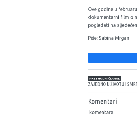
Ove godine u februaru
dokumentarni film o nj
pogledati na sljedeć
Piše: Sabina Mrgan
Navigacija član
PRETHODNI ČLANAK
ZAJEDNO U ŽIVOTU I SMRT
Komentari
komentara