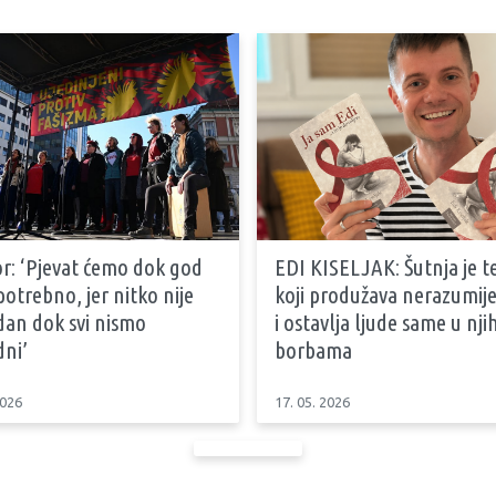
r: ‘Pjevat ćemo dok god
EDI KISELJAK: Šutnja je t
otrebno, jer nitko nije
koji produžava nerazumij
dan dok svi nismo
i ostavlja ljude same u nj
dni’
borbama
2026
17. 05. 2026