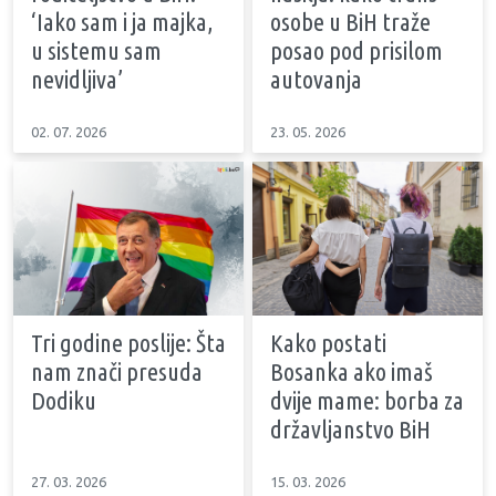
‘Iako sam i ja majka,
osobe u BiH traže
u sistemu sam
posao pod prisilom
nevidljiva’
autovanja
02. 07. 2026
23. 05. 2026
Tri godine poslije: Šta
Kako postati
nam znači presuda
Bosanka ako imaš
Dodiku
dvije mame: borba za
državljanstvo BiH
27. 03. 2026
15. 03. 2026