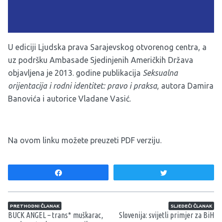
U ediciji Ljudska prava Sarajevskog otvorenog centra, a
uz podršku Ambasade Sjedinjenih Američkih Država
objavljena je 2013. godine publikacija
Seksualna
orijentacija i rodni identitet: pravo i praksa
, autora Damira
Banovića i autorice Vladane Vasić.
Na ovom
linku
možete preuzeti PDF verziju.
Share
Tweet
Navigacija članaka
PRETHODNI ČLANAK
SLJEDEĆI ČLANAK
BUCK ANGEL – trans* muškarac,
Slovenija: svijetli primjer za BiH