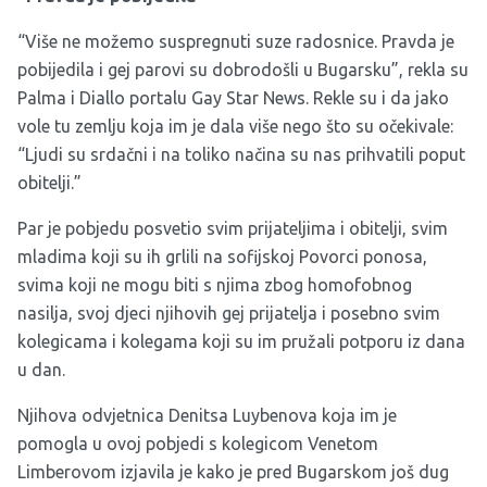
“Više ne možemo suspregnuti suze radosnice. Pravda je
pobijedila i gej parovi su dobrodošli u Bugarsku”, rekla su
Palma i Diallo portalu Gay Star News. Rekle su i da jako
vole tu zemlju koja im je dala više nego što su očekivale:
“Ljudi su srdačni i na toliko načina su nas prihvatili poput
obitelji.”
Par je pobjedu posvetio svim prijateljima i obitelji, svim
mladima koji su ih grlili na sofijskoj Povorci ponosa,
svima koji ne mogu biti s njima zbog homofobnog
nasilja, svoj djeci njihovih gej prijatelja i posebno svim
kolegicama i kolegama koji su im pružali potporu iz dana
u dan.
Njihova odvjetnica Denitsa Luybenova koja im je
pomogla u ovoj pobjedi s kolegicom Venetom
Limberovom izjavila je kako je pred Bugarskom još dug