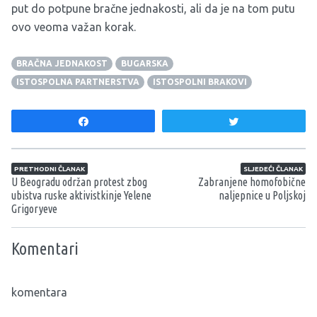
put do potpune bračne jednakosti, ali da je na tom putu
ovo veoma važan korak.
BRAČNA JEDNAKOST
BUGARSKA
ISTOSPOLNA PARTNERSTVA
ISTOSPOLNI BRAKOVI
Share
Tweet
Navigacija članaka
PRETHODNI ČLANAK
SLJEDEĆI ČLANAK
U Beogradu održan protest zbog
Zabranjene homofobične
ubistva ruske aktivistkinje Yelene
naljepnice u Poljskoj
Grigoryeve
Komentari
komentara