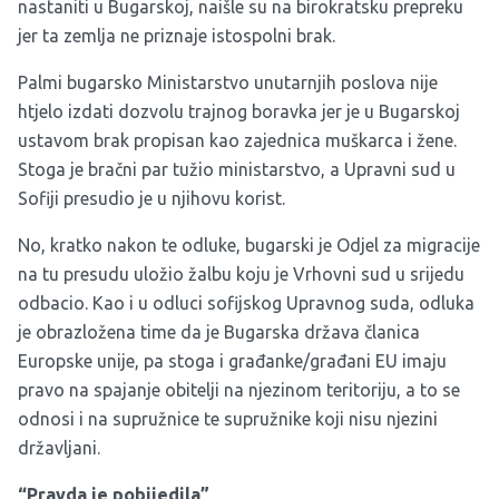
nastaniti u Bugarskoj, naišle su na birokratsku prepreku
jer ta zemlja ne priznaje istospolni brak.
Palmi bugarsko Ministarstvo unutarnjih poslova nije
htjelo izdati dozvolu trajnog boravka jer je u Bugarskoj
ustavom brak propisan kao zajednica muškarca i žene.
Stoga je bračni par tužio ministarstvo, a
Upravni sud u
Sofiji presudio je u njihovu korist
.
No, kratko nakon te odluke, bugarski je Odjel za migracije
na tu presudu uložio žalbu koju je Vrhovni sud u srijedu
odbacio. Kao i u odluci sofijskog Upravnog suda, odluka
je obrazložena time da je Bugarska država članica
Europske unije, pa stoga i građanke/građani EU imaju
pravo na spajanje obitelji na njezinom teritoriju, a to se
odnosi i na supružnice te supružnike koji nisu njezini
državljani.
“Pravda je pobijedila”