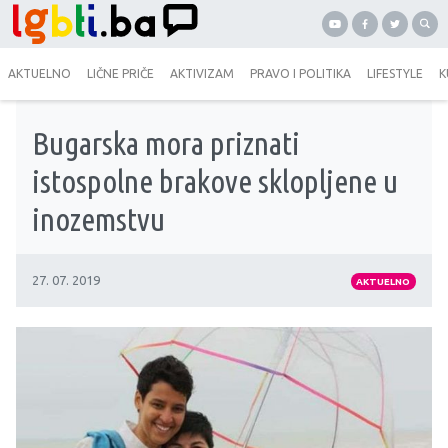
AKTUELNO
LIČNE PRIČE
AKTIVIZAM
PRAVO I POLITIKA
LIFESTYLE
K
Bugarska mora priznati
istospolne brakove sklopljene u
inozemstvu
27. 07. 2019
AKTUELNO