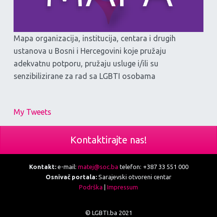
Mapa organizacija, institucija, centara i drugih
ustanova u Bosni i Hercegovini koje pružaju
adekvatnu potporu, pružaju usluge i/ili su
senzibilizirane za rad sa LGBTI osobama
My Tweets
Kontaktirajte nas!
Kontakt:
e-mail:
matej@soc.ba
telefon: +387 33 551 000
Osnivač portala:
Sarajevski otvoreni centar
Podrška
|
Impressum
© LGBTI.ba 2021