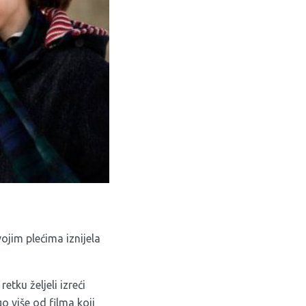
ojim plećima iznijela
tku željeli izreći
 više od filma koji