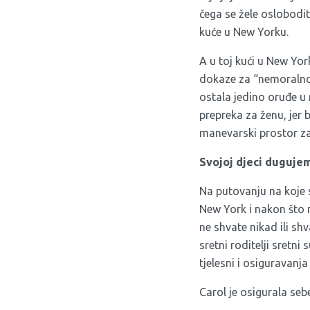
čega se žele oslobodit
kuće u New Yorku.
A u toj kući u New Yor
dokaze za “nemoralno 
ostala jedino oruđe u
prepreka za ženu, jer b
manevarski prostor z
Svojoj djeci duguje
Na putovanju na koje s
New York i nakon što n
ne shvate nikad ili sh
sretni roditelji sretni
tjelesni i osiguravanj
Carol je osigurala sebe 