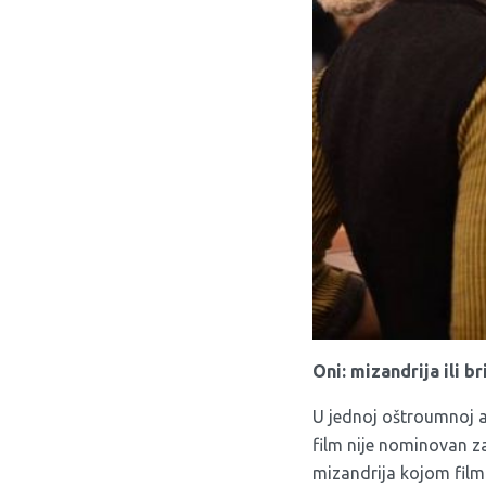
Oni: mizandrija ili br
U jednoj oštroumnoj a
film nije nominovan za
mizandrija kojom film 