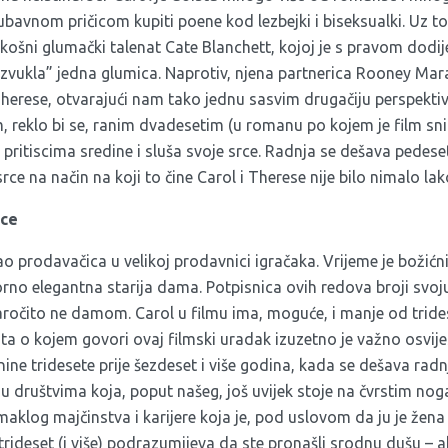
bavnom pričicom kupiti poene kod lezbejki i biseksualki. Uz to
košni glumački talenat Cate Blanchett, kojoj je s pravom dodij
 “izvukla” jedna glumica. Naprotiv, njena partnerica Rooney Mar
herese, otvarajući nam tako jednu sasvim drugačiju perspekti
m, reklo bi se, ranim dvadesetim (u romanu po kojem je film sni
 pritiscima sredine i sluša svoje srce. Radnja se dešava pedes
srce na način na koji to čine Carol i Therese nije bilo nimalo lak
ice
ao prodavačica u velikoj prodavnici igračaka. Vrijeme je božićni
orno elegantna starija dama. Potpisnica ovih redova broji svoju 
ročito ne damom. Carol u filmu ima, moguće, i manje od trides
a o kojem govori ovaj filmski uradak izuzetno je važno osvijest
nine tridesete prije šezdeset i više godina, kada se dešava radn
, u društvima koja, poput našeg, još uvijek stoje na čvrstim no
aklog majčinstva i karijere koja je, pod uslovom da ju je žena 
i trideset (i više) podrazumijeva da ste pronašli srodnu dušu – a