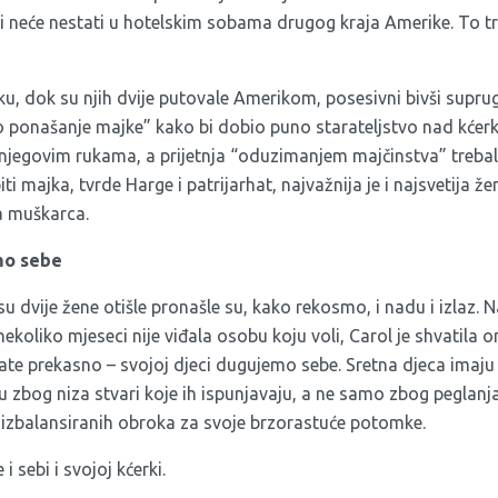
i neće nestati u hotelskim sobama drugog kraja Amerike. To tre
ku, dok su njih dvije putovale Amerikom, posesivni bivši supru
ponašanje majke” kako bi dobio puno starateljstvo nad kćerk
 njegovim rukama, a prijetnja “oduzimanjem majčinstva” trebala
iti majka, tvrde Harge i patrijarhat, najvažnija je i najsvetija ž
a muškarca.
mo sebe
u dvije žene otišle pronašle su, kako rekosmo, i nadu i izlaz. N
ekoliko mjeseci nije viđala osobu koju voli, Carol je shvatila o
vate prekasno – svojoj djeci dugujemo sebe. Sretna djeca imaju s
 su zbog niza stvari koje ih ispunjavaju, a ne samo zbog peglanja
a izbalansiranih obroka za svoje brzorastuće potomke.
i sebi i svojoj kćerki.