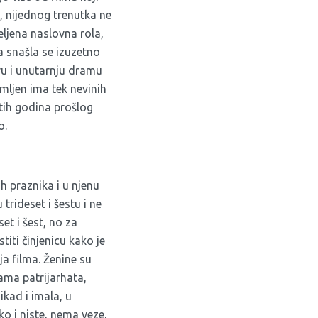
, nijednog trenutka ne
eljena naslovna rola,
a snašla se izuzetno
vu i unutarnju dramu
mljen ima tek nevinih
etih godina prošlog
o.
h praznika i u njenu
trideset i šestu i ne
et i šest, no za
iti činjenicu kako je
ja filma. Ženine su
gama patrijarhata,
ikad i imala, u
ko i niste, nema veze,