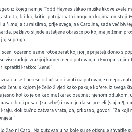
ugao iz kojeg nam je Todd Haynes slikao muške likove zvala miz
t u toj britkoj kritici patrijarhata i nogu na kojima on stoji.
ci u filmu, a tu mislimo, prije svega, na Carolina, sada već bivš
rda, pažljivo slijede ustaljene obrasce po kojima je ženin pr
 joj supruga.
sceni ozareno uzme fotoaparat koji joj je prijatelj donio s pop
 se više raduje vražijoj kameri nego putovanju u Evropu s njim.
 ispratiti kratko: “Žene!”
sazna da se Therese odlučila otisnuti na putovanje u nepoznato
a ženu s kojom je želio živjeti kako pakuje kofere. Iz svega što 
e jasno koliko je on kao muškarac osupnut njenom odlukom, u
e našao bolji posao (za sebe!) i zvao ju da se preseli (s njim!), on
a kraju, dok bučno zatvara vrata, on, prkosno, govori: “Za koji m
nijela!”
 bilo žao ni Carol. Na putovanju na koje su se otisnule shvatile s