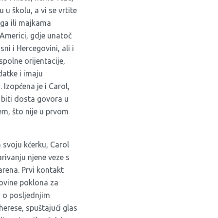
 u školu, a vi se vrtite
ga ili majkama
 Americi, gdje unatoč
ni i Hercegovini, ali i
spolne orijentacije,
datke i imaju
 Izopćena je i Carol,
 biti dosta govora u
em, što nije u prvom
 svoju kćerku, Carol
rivanju njene veze s
rena. Prvi kontakt
povine poklona za
u o posljednjim
herese, spuštajući glas