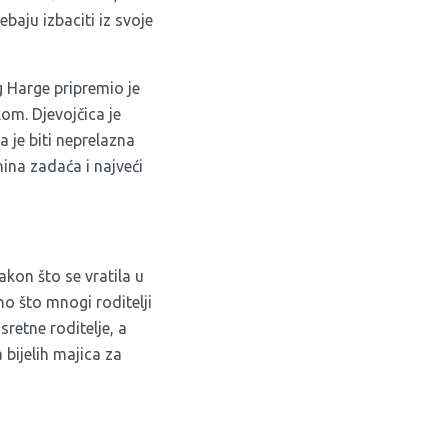
baju izbaciti iz svoje
g Harge pripremio je
om. Djevojčica je
 je biti neprelazna
enina zadaća i najveći
akon što se vratila u
no što mnogi roditelji
retne roditelje, a
 bijelih majica za