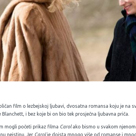
ličan film o lezbejskoj ljubavi, dvosatna romansa koju je na sv
 Blanchett, i bez koje bi on bio tek prosječna ljubavna priča.
 mogli početi prikaz filma
Carol
ako bismo u svakom njenom re
nu neistinu. Jer
Carol
je doista mnogo više od romanse i mnogo