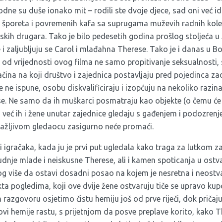
rodne su duše ionako mit – rodili ste dvoje djece, sad oni već idu
 šporeta i povremenih kafa sa suprugama muževih radnih kole
olskih drugara. Tako je bilo pedesetih godina prošlog stoljeća u
 i zaljubljuju se Carol i mlađahna Therese. Tako je i danas u Bos
na od vrijednosti ovog filma ne samo propitivanje seksualnosti, 
načina na koji društvo i zajednica postavljaju pred pojedinca za
 ne ispune, osobu diskvalificiraju i izopćuju na nekoliko razina.
se. Ne samo da ih muškarci posmatraju kao objekte (o čemu će
već ih i žene unutar zajednice gledaju s gađenjem i podozrenj
 pažljivom gledaocu zasigurno neće promaći.
igračaka, kada ju je prvi put ugledala kako traga za lutkom za
nje mlade i neiskusne Therese, ali i kamen spoticanja u ostva
og više da ostavi dosadni posao na kojem je nesretna i neostva
kta pogledima, koji ove dvije žene ostvaruju tiče se upravo ku
 razgovoru osjetimo čistu hemiju još od prve riječi, dok pričaj
vi hemije rastu, s prijetnjom da posve preplave korito, kako T