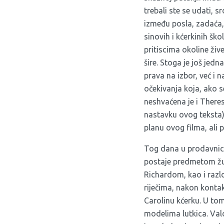
trebali ste se udati, s
između posla, zadaća,
sinovih i kćerkinih šk
pritiscima okoline žive
šire. Stoga je još jed
prava na izbor, već i 
očekivanja koja, ako se
neshvaćena je i There
nastavku ovog teksta) 
planu ovog filma, ali
Tog dana u prodavnici 
postaje predmetom žud
Richardom, kao i razl
riječima, nakon konta
Carolinu kćerku. U tom
modelima lutkica. Valo