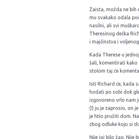
Zaista, možda ne bih 
mu svakako odala počas
nasilni, ali svi muškar
Theresinog dečka Richa
i majčinstva i voljenog
Kada Therese u jednoj 
šali, komentirati kako
stolom taj će komentar
Isti Richard će, kada 
hodati po sobi dok gled
izgovoreno vrlo nam j
(!) ju je zaprosio, on j
je htio pružiti dom. N
zbog odluke koju si do
Nije joj bilo žao. Nije