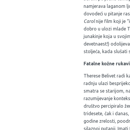
namjerava laganom lju
dovodeći u pitanje ras
Carol
nije film koji je
dobro u ulozi mlade T
junakinje koja u svoji
devetnaest!) odolijeva
stoljeća, kada slušati 
Fatalne kožne rukav
Therese Belivet radi k
radnju ulazi besprijek
smatra se starijom, na
razumijevanje kontekst
društvo percipiralo že
tridesete, čak i danas
godine zrelosti, poodm
silaznoj putanji. Imat