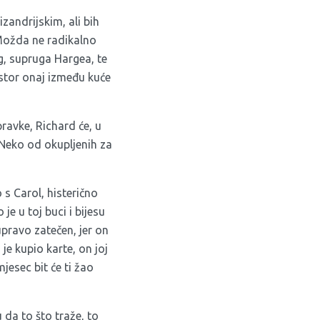
andrijskim, ali bih
 Možda ne radikalno
eg, supruga Hargea, te
ostor onaj između kuće
ravke, Richard će, u
 Neko od okupljenih za
 s Carol, histerično
je u toj buci i bijesu
pravo zatečen, jer on
 je kupio karte, on joj
jesec bit će ti žao
u da to što traže, to