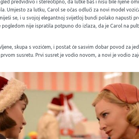
zgled predvidivo i stereotipno, da lutke baš i nisu bile njene omi
mala. Umjesto za lutku, Carol se očas odluči za novi model vozi
miješi se, i u svojoj elegantnoj svijetloj bundi polako napusti 
 pogledom nije ispratila potpuno do izlaza, da je Carol na pul
vljene, skupa s vozićem, i postat će sasvim dobar povod za jed
 prvom susretu. Prvi susret je vodio novom, a novi je vodio z