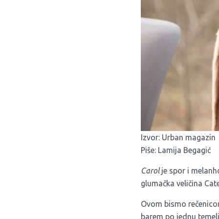
Izvor:
Urban magazin
Piše: Lamija Begagić
Carol
je spor i melanho
glumačka veličina Cate
Ovom bismo rečenicom
barem po jednu temelj