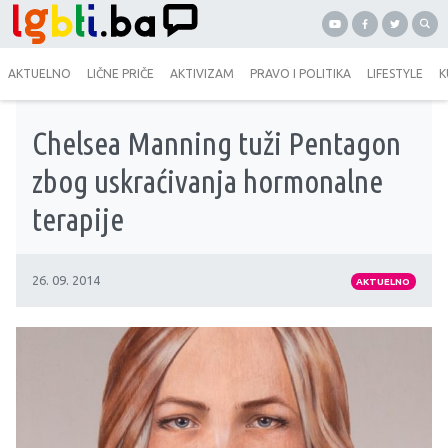
AKTUELNO
LIČNE PRIČE
AKTIVIZAM
PRAVO I POLITIKA
LIFESTYLE
K
Chelsea Manning tuži Pentagon
zbog uskraćivanja hormonalne
terapije
26. 09. 2014
AKTUELNO