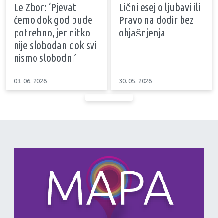
Le Zbor: ‘Pjevat
Lični esej o ljubavi ili
ćemo dok god bude
Pravo na dodir bez
potrebno, jer nitko
objašnjenja
nije slobodan dok svi
nismo slobodni’
08. 06. 2026
30. 05. 2026