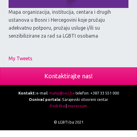
Mapa organizacija, institucija, centara i drugih
ustanova u Bosni i Hercegovini koje pružaju
adekvatnu potporu, pružaju usluge i/ili su
senzibilizirane za rad sa LGBTI osobama
My Tweets
Kontaktirajte nas!
Kontakt:
e-mail:
matej@soc.ba
telefon: +387 33 551 000
Osnivač portala:
Sarajevski otvoreni centar
Podrška
|
Impressum
© LGBTI.ba 2021