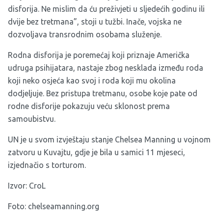
disforija. Ne mislim da ću preživjeti u sljedećih godinu ili
dvije bez tretmana”, stoji u tužbi. Inače, vojska ne
dozvoljava transrodnim osobama služenje.
Rodna disforija je poremećaj koji priznaje Američka
udruga psihijatara, nastaje zbog nesklada između roda
koji neko osjeća kao svoj i roda koji mu okolina
dodjeljuje. Bez pristupa tretmanu, osobe koje pate od
rodne disforije pokazuju veću sklonost prema
samoubistvu.
UN je u svom izvještaju stanje Chelsea Manning u vojnom
zatvoru u Kuvajtu, gdje je bila u samici 11 mjeseci,
izjednačio s torturom.
Izvor:
CroL
Foto: chelseamanning.org