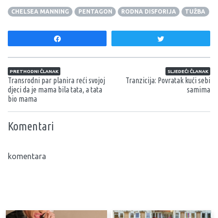
CHELSEA MANNING
PENTAGON
RODNA DISFORIJA
TUŽBA
Share
Tweet
Navigacija članaka
PRETHODNI ČLANAK
SLJEDEĆI ČLANAK
Transrodni par planira reći svojoj
Tranzicija: Povratak kući sebi
djeci da je mama bila tata, a tata
samima
bio mama
Komentari
komentara