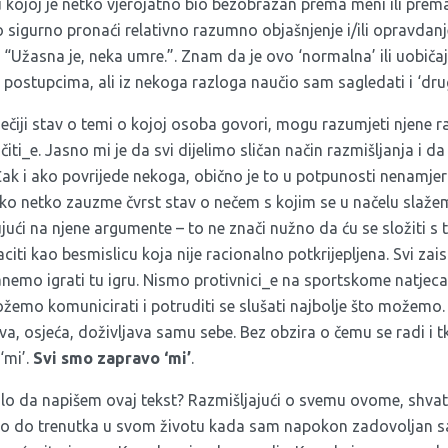
 u kojoj je netko vjerojatno bio bezobrazan prema meni ili pr
ično sigurno pronaći relativno razumno objašnjenje i/ili opravdan
 “Užasna je, neka umre.”. Znam da je ovo ‘normalna’ ili uobiča
 postupcima, ali iz nekoga razloga naučio sam sagledati i ‘dru
nečiji stav o temi o kojoj osoba govori, mogu razumjeti njene ra
ičiti_e. Jasno mi je da svi dijelimo sličan način razmišljanja i da
Čak i ako povrijede nekoga, obično je to u potpunosti nenamjerno
o netko zauzme čvrst stav o nečem s kojim se u načelu slažem, 
ući na njene argumente – to ne znači nužno da ću se složiti s 
ti kao besmislicu koja nije racionalno potkrijepljena. Svi za
nemo igrati tu igru. Nismo protivnici_e na sportskome natjeca
ožemo komunicirati i potruditi se slušati najbolje što možemo
a, osjeća, doživljava samu sebe. Bez obzira o čemu se radi i tk
‘mi’.
Svi smo zapravo ‘mi’
.
lo da napišem ovaj tekst? Razmišljajući o svemu ovome, shva
o do trenutka u svom životu kada sam napokon zadovoljan 