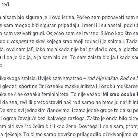
reći.
isam bio siguran je li ovo istina. Počeo sam priznavati sam 
 nisam mogao biti siguran pripadaju li meni ili su nastali pod
o sam vezivati grudi. Osjećao sam se izvrsno. Slično kao što 
nuo u
rappera
za skeč kojega smo moji rođaci i ja snimali. Tad
ja, ovo sam ja!’, iako me nikada nije baš privlačio
rap
, ni glazba
u i on je bio ja, a ja sam bio on. To sam zaista bio ja. I kada s
o.
 nikakvoga smisla. Uvijek sam smatrao –
rod nije važan
.
Rod ne b
i gledati sport ne čini oznaku maskuliniteta ili osobu muškarce
nka ne čine oznaku femininiteta. To nije važno.
Mi smo osobe k
i da zna, reći ili pretpostaviti naš rod samo na temelju naših int
. Da smo svi jednakim članovima_icama jedne grupe te da su p
 i ograničavajuće bez ikakvoga razloga. Zašto je onda bilo bitn
 biti sve što želim biti i kao žena. Dovraga, i da nisam, prom
ila rješenje. To bi me samo površno prilagodilo očekivanjima d