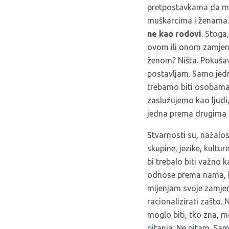
pretpostavkama da muš
muškarcima i ženama. 
ne kao rodovi
. Stoga
ovom ili onom zamjeni
ženom? Ništa. Pokušav
postavljam. Samo jedn
trebamo biti osobama koj
zaslužujemo kao ljudi,
jedna prema drugima 
Stvarnosti su, nažalos
skupine, jezike, kulture
bi trebalo biti važno 
odnose prema nama, ka
mijenjam svoje zamje
racionalizirati zašto.
moglo biti, tko zna, m
pitanja. Ne pitam. Sa