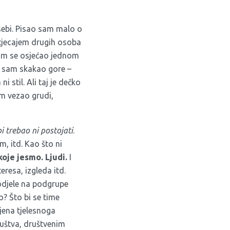
sebi. Pisao sam malo o
 utjecajem drugih osoba
sam se osjećao jednom
a sam skakao gore –
 ni stil. Ali taj je dečko
am vezao grudi,
i trebao ni postojati
.
m, itd. Kao što ni
oje jesmo. Ljudi.
I
eresa, izgleda itd.
odjele na podgrupe
o? Što bi se time
jena tjelesnoga
ruštva, društvenim