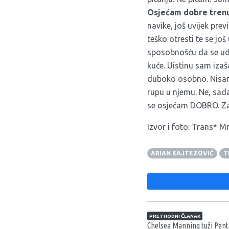
Osjećam dobre trenu
navike, još uvijek pre
teško otresti te se jo
sposobnošću da se ud
kuće. Uistinu sam iza
duboko osobno. Nisam 
rupu u njemu. Ne, sada
se osjećam DOBRO. Zaš
Izvor i foto:
Trans* Mr
ARIAN KAJTEZOVIĆ
T
Navigacija član
PRETHODNI ČLANAK
Chelsea Manning tuži Pen