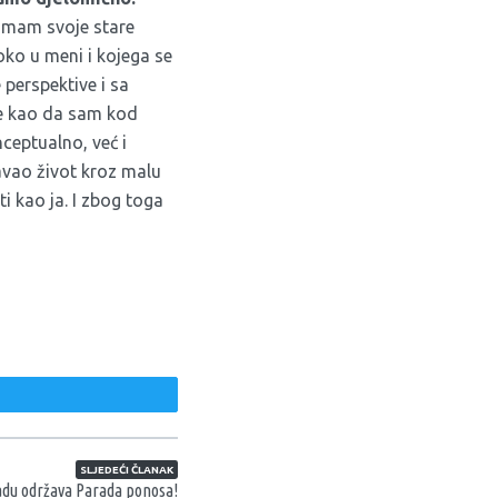
k imam svoje stare
boko u meni i kojega se
 perspektive i sa
 kao da sam kod
ceptualno, već i
avao život kroz malu
i kao ja. I zbog toga
weet
SLJEDEĆI ČLANAK
adu održava Parada ponosa!