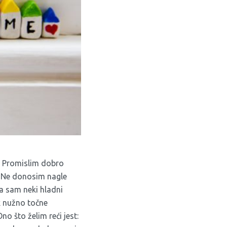
. Promislim dobro
i. Ne donosim nagle
da sam neki hladni
k nužno točne
no što želim reći jest: