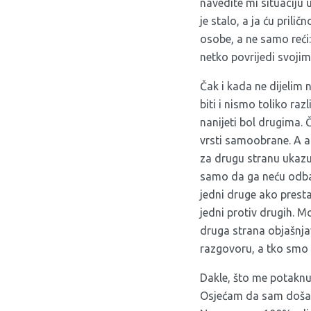
navedite mi situaciju
je stalo, a ja ću pril
osobe, a ne samo reći:
netko povrijedi svojim
Čak i kada ne dijelim 
biti i nismo toliko razl
nanijeti bol drugima. 
vrsti samoobrane. A ak
za drugu stranu ukazuj
samo da ga neću odbaci
jedni druge ako presta
jedni protiv drugih. M
druga strana objašnjav
razgovoru, a tko smo 
Dakle, što me potaknu
Osjećam da sam doša