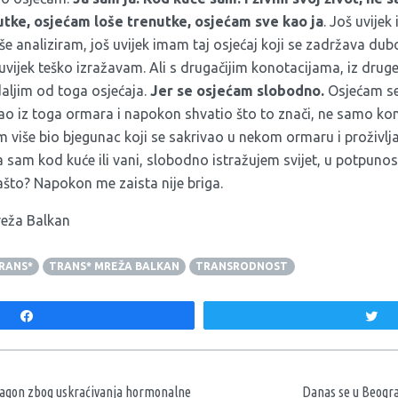
tke, osjećam loše trenutke, osjećam sve kao ja
. Još uvije
više analiziram, još uvijek imam taj osjećaj koji se zadržava du
š uvijek teško izražavam. Ali s drugačijim konotacijama, iz druge
aljim od toga osjećaja.
Jer se osjećam slobodno.
Osjećam se
šao iz toga ormara i napokon shvatio što to znači, ne samo kon
više bio bjegunac koji se sakrivao u nekom ormaru i proživlj
 sam kod kuće ili vani, slobodno istražujem svijet, u potpunost
to? Napokon me zaista nije briga.
eža Balkan
RANS*
TRANS* MREŽA BALKAN
TRANSRODNOST
Share
T
aka
tagon zbog uskraćivanja hormonalne
Danas se u Beogr