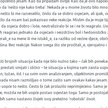
 općenito jesam. Kao da pripadam ovdje. Kao da je ovo napoko
o da ‘nešto nije kako treba’. Nekada je u mome životu bilo mno
 nešto bi me razveselilo, činilo da se dobro osjećam, ali ipak,
n
čilo da nisam baš pokazivao neke reakcije. Mislim da je moje ti
a osjeća dobro i loše, neutraliziralo bi se i ne bi reagiralo. Uo
ih reagirao jednako da osjećam i neizdrživu bol i hedonističko 
erali_e na mene ili me istukli_e, za razliku od većine djece, obi
šina. Bez reakcije. Nakon svega što ste pročitali_e, vjerojatno
ti brojnih situacija kada nije bilo nužno tako – čak bih poneka
estati smijati i slično – te situacija u kojima sam zaista uspio 
, tužan, itd. I sa svim ovim analiziranjem, objektivnim promiš
ada nisam razmišljao o tome zašto sam ovakav kakav jesam. I
je uopće to nešto. Često bi čak prolazilo neprimijećeno. Samo je
le, možda ne bih uopće postao svjestan toga. Samo je postojal
 bih samo nastavio živjeti svoj pretežno ‘robotski’ život.