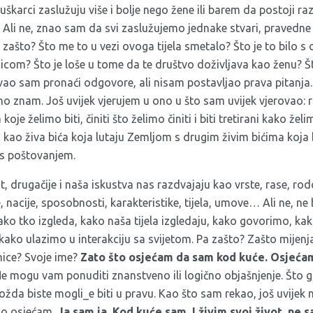
karci zaslužuju više i bolje nego žene ili barem da postoji ra
Ali ne, znao sam da svi zaslužujemo jednake stvari, pravedne 
, zašto? Što me to u vezi ovoga tijela smetalo? Što je to bilo s
com? Što je loše u tome da te društvo doživljava kao ženu? Što
ao sam pronaći odgovore, ali nisam postavljao prava pitanja. 
o znam. Još uvijek vjerujem u ono u što sam uvijek vjerovao: r
e želimo biti, činiti što želimo činiti i biti tretirani kako želimo
 kao živa bića koja lutaju Zemljom s drugim živim bićima koja 
s poštovanjem.
t, drugačije i naša iskustva nas razdvajaju kao vrste, rase, ro
, nacije, sposobnosti, karakteristike, tijela, umove… Ali ne, ne bi
kako tko izgleda, kako naša tijela izgledaju, kako govorimo, ka
ko ulazimo u interakciju sa svijetom. Pa zašto? Zašto mijenja
nice? Svoje ime?
Zato što osjećam da sam kod kuće. Osjeća
 Ne mogu vam ponuditi znanstveno ili logično objašnjenje. Što 
ožda biste mogli_e biti u pravu. Kao što sam rekao, još uvijek
mo osjećam.
Ja sam ja. Kod kuće sam. I živim svoj život, ne 