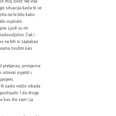
n moj život. Ne više
go situacija kada bi se
ešto
ne bi bilo kako
jelo osjećalo
pće. Ljudi su mi
zadovoljstvo. Čak i
čno ne bih ni zaplakao
 i vama zvučim kao
d pretjerao, primjerice
istinski osjetiti i
ljanjem,
li zašto nešto nikada
 postojalo. I da druge
o kao što sam i ja