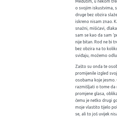
Međutim, u nekom trenu
o svojim iskustvima, 
druge bez obzira slažem
iskreno nisam znao. K
snažni, mišićavi, dlak
sam se kao da sam ‘pre
nije bitan. Rod ne bi t
bez obzira na to koliko
sviđaju, možemo odluči
Zašto su onda te osob
promijenile izgled svoj
osobama koje jesmo. On
razmišljati o tome da
promjene glasa, oblika 
čemu je netko drugi go
moje vlastito tijelo p
se, ali to još uvijek n