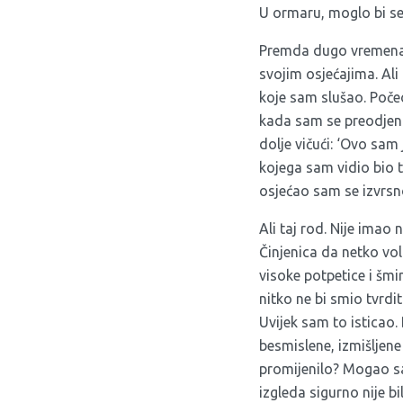
U ormaru, moglo bi se 
Premda dugo vremena n
svojim osjećajima. Ali
koje sam slušao. Poče
kada sam se preodje
dolje vičući: ‘Ovo sam 
kojega sam vidio bio t
osjećao sam se izvrsn
Ali taj rod. Nije imao
Činjenica da netko vol
visoke potpetice i šmi
nitko ne bi smio tvrdit
Uvijek sam to isticao
besmislene, izmišljene
promijenilo? Mogao sam
izgleda sigurno nije b