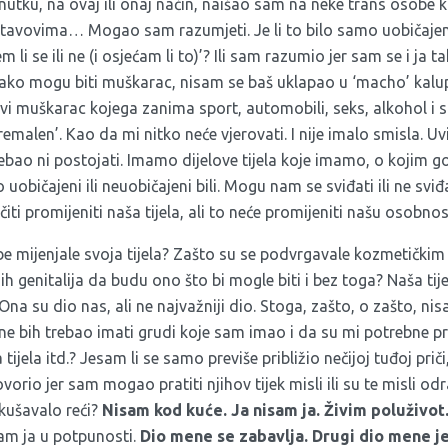
tku, na ovaj ili onaj način, naišao sam na neke trans osobe ko
stavovima… Mogao sam razumjeti. Je li to bilo samo uobičaje
 li se ili ne (i osjećam li to)’? Ili sam razumio jer sam se i ja
ako mogu biti muškarac, nisam se baš uklapao u ‘macho’ kalup.
avi muškarac kojega zanima sport, automobili, seks, alkohol i sl
malen’. Kao da mi nitko neće vjerovati. I nije imalo smisla. U
rebao ni postojati. Imamo dijelove tijela koje imamo, o kojim go
 uobičajeni ili neuobičajeni bili. Mogu nam se sviđati ili ne svi
ti promijeniti naša tijela, ali to neće promijeniti našu osobnos
e mijenjale svoja tijela? Zašto su se podvrgavale kozmetičkim
ih genitalija da budu ono što bi mogle biti i bez toga? Naša tij
a su dio nas, ali ne najvažniji dio. Stoga, zašto, o zašto, n
 ne bih trebao imati grudi koje sam imao i da su mi potrebne 
tijela itd.? Jesam li se samo previše približio nečijoj tuđoj pri
vorio jer sam mogao pratiti njihov tijek misli ili su te misli od
okušavalo reći?
Nisam kod kuće. Ja nisam ja. Živim poluživot.
isam ja u potpunosti.
Dio mene se zabavlja. Drugi dio mene je 