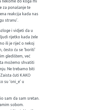
ema nekome do koga mi
je za ponašanje te
jena reakcija kada nas
gu stranu’.
zloge i vidjeti da u
 ljudi rijetko kada žele
 ili je riječ o nekoj
često ću se ‘boriti’
tim gledištem, već
ista možemo shvatiti
nju. Ne trebamo biti
. Zaista čuti KAKO
o su ‘oni_e’ u
tio sam da sam sretan.
samim sobom.