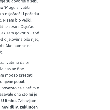
je su govorile o sebi,
no ‘Mogu shvatiti
 tako osjećao? U početku
 Nisam bio veliki,
ične stvari. Osjećao
vijek sam govorio – rod
d dijelovima bilo riječ,
đati. Ako nam se ne
t.
 zahvatima da bi
ela nas ne čine
isam mogao prestati
promjene poput
či, povezao se s nečim o
ražavale ono što mi je
 U limbu.
Zabavljam
nevidljiv, zaključan
.