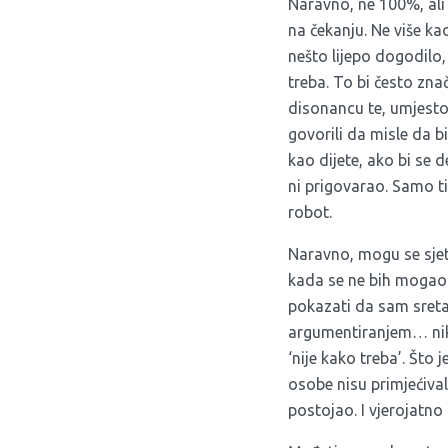
Naravno, ne 100%, ali
na čekanju. Ne više ka
nešto lijepo dogodilo,
treba. To bi često zna
disonancu te, umjesto d
govorili da misle da b
kao dijete, ako bi se d
ni prigovarao. Samo ti
robot.
Naravno, mogu se sjeti
kada se ne bih mogao pr
pokazati da sam sretan
argumentiranjem… nik
‘nije kako treba’. Što 
osobe nisu primjećiva
postojao. I vjerojatno