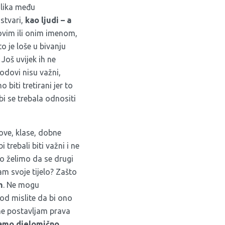
zlika među
stvari,
kao ljudi – a
 ovim ili onim imenom,
 je loše u bivanju
Još uvijek ih ne
odovi nisu važni,
 biti tretirani jer to
bi se trebala odnositi
dove, klase, dobne
 trebali biti važni i ne
ko želimo da se drugi
m svoje tijelo? Zašto
m
. Ne mogu
god mislite da bi ono
 ne postavljam prava
samo djelomično.