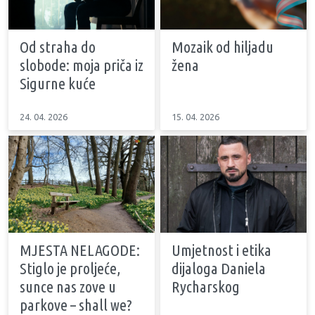
Od straha do
Mozaik od hiljadu
slobode: moja priča iz
žena
Sigurne kuće
24. 04. 2026
15. 04. 2026
MJESTA NELAGODE:
Umjetnost i etika
Stiglo je proljeće,
dijaloga Daniela
sunce nas zove u
Rycharskog
parkove – shall we?