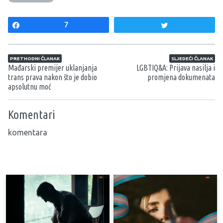
Share
7
Tweet
Navigacija članaka
PRETHODNI ČLANAK
SLJEDEĆI ČLANAK
Mađarski premijer uklanjanja
LGBTIQ&A: Prijava nasilja i
trans prava nakon što je dobio
promjena dokumenata
apsolutnu moć
Komentari
komentara