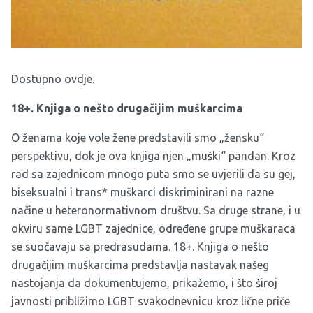
Dostupno
ovdje.
18+. Knjiga o nešto drugačijim muškarcima
O ženama koje vole žene predstavili smo „žensku“
perspektivu, dok je ova knjiga njen „muški“ pandan. Kroz
rad sa zajednicom mnogo puta smo se uvjerili da su gej,
biseksualni i trans* muškarci diskriminirani na razne
načine u heteronormativnom društvu. Sa druge strane, i u
okviru same LGBT zajednice, određene grupe muškaraca
se suočavaju sa predrasudama. 18+. Knjiga o nešto
drugačijim muškarcima predstavlja nastavak našeg
nastojanja da dokumentujemo, prikažemo, i što široj
javnosti približimo LGBT svakodnevnicu kroz lične priče