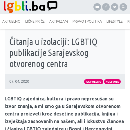
AKTUELNO
LIČNE PRIČE
AKTIVIZAM
PRAVO I POLITIKA
LIFESTYLE
K
Čitanja u izolaciji: LGBTIQ
publikacije Sarajevskog
otvorenog centra
07. 04. 2020
AKTUELNO
KULTURA
LGBTIQ zajednica, kultura i pravo nepresušan su
izvor znanja, a mi smo ga u Sarajevskom otvorenom
centru proizveli kroz desetine publikacija, knjiga i
izvještaja zasnovanih na našem, ali i iskustvu članova
i članica LGBTIQ zajednice u Bosni i Hercegovini.