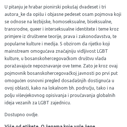
U pitanju je hrabar pionirski pokušaj dvadeset i tri
autora_ke da opišu i objasne pedeset osam pojmova koji
se odnose na lezbijske, homoseksualne, biseksualne,
transrodne, queer i interseksualne identitete i teme kroz
primjere iz društvene teorije, prava i zakonodavstva, te
popularne kulture i medija. S obzirom da rijetko koji
mainstream omogućava značajniju vidljivost LGBT
kulture, u bosanskohercegovačkom društvu vlada
poražavajuće nepoznavanje ove teme. Zato je kroz ovaj
pojmovnik bosanskohercegovačkoj javnosti po prvi put
omogućen osnovni pregled dosadašnjih dostignuća u
ovoj oblasti, kako na lokalnom bh. području, tako i na
polju viševjekovnog opisivanja i proučavanja globalnih
ideja vezanih za LGBT zajednicu.
Dostupno
ovdje.
Više od etikete. O ženama koje vole žene