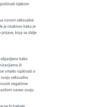
poštivati tijekom
 na osnovi seksualne
e je istaknuo kako je
prijave, koja se dalje
e objavljeno kako
izacijama ili
e smjelo ispitivati o
u svoju seksualnu
onositi negativne
a azilom naveo svoju
e ne bi trebale