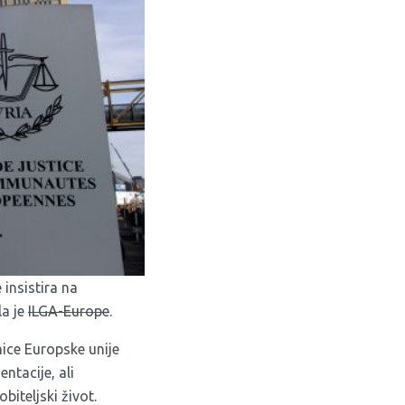
insistira na
la je
ILGA-Europe
.
ice Europske unije
ntacije, ali
biteljski život.