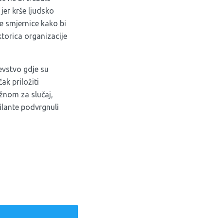
jer krše ljudsko
je smjernice kako bi
ktorica organizacije
evstvo
gdje su
ak priložiti
ežnom za slučaj,
ilante podvrgnuli
weet