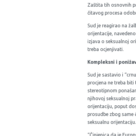
Zaštita tih osnovnih 
čitavog procesa odobr
Sud je reagirao na žal
orijentacije, navedeno
izjava o seksualnoj or
treba ocjenjivati.
Kompleksni i ponižav
Sud je sastavio i “crnu
procjena ne treba bit
stereotipnom ponašanju
njihovoj seksualnoj pr
orijentaciju, poput do
prosudbe zbog same či
seksualnu orijentaciju.
“Činjenica da je Europ