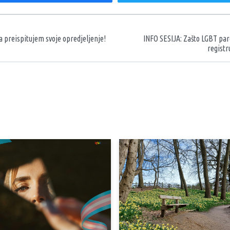
aka
da preispitujem svoje opredjeljenje!
INFO SESIJA: Zašto LGBT paro
registr