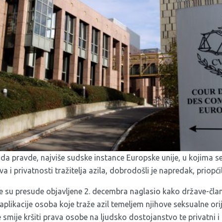
a pravde, najviše sudske instance Europske unije, u kojima se 
 i privatnosti tražitelja azila, dobrodošli je napredak, priopći
je su
presude objavljene 2. decembra
naglasio kako države-član
aplikacije osoba koje traže azil temeljem njihove seksualne orije
smije kršiti prava osobe na ljudsko dostojanstvo te privatni i o