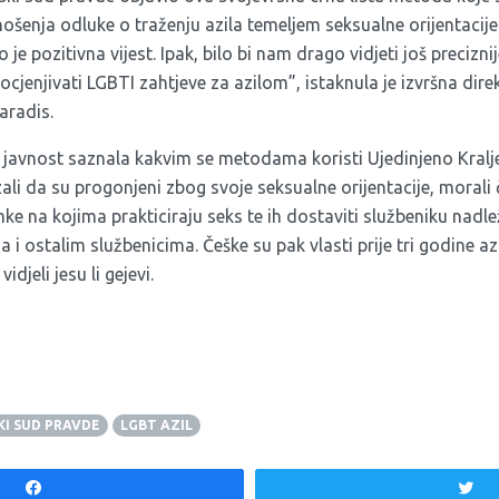
ošenja odluke o traženju azila temeljem seksualne orijentacije 
je pozitivna vijest. Ipak, bilo bi nam drago vidjeti još precizni
 ocjenjivati LGBTI zahtjeve za azilom”, istaknula je izvršna dire
aradis.
e javnost saznala
kakvim se metodama koristi Ujedinjeno Kralj
ali da su progonjeni zbog svoje seksualne orijentacije, morali č
mke na kojima prakticiraju seks te ih dostaviti službeniku nadl
 ostalim službenicima. Češke su pak vlasti prije tri godine az
vidjeli jesu li gejevi.
I SUD PRAVDE
LGBT AZIL
Share
T