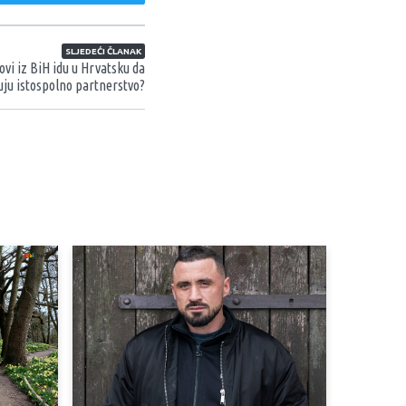
SLJEDEĆI ČLANAK
vi iz BiH idu u Hrvatsku da
uju istospolno partnerstvo?