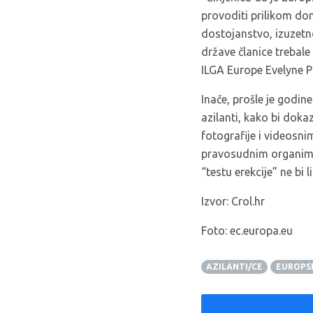
provoditi prilikom don
dostojanstvo, izuzetno 
države članice trebale
ILGA Europe Evelyne P
Inače, prošle je godin
azilanti, kako bi dokaz
fotografije i videosni
pravosudnim organima i
“testu erekcije” ne bi li 
Izvor:
Crol.hr
Foto: ec.europa.eu
AZILANTI/CE
EUROPSK