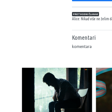
Navigacija član
PRETHODNI ČLANAK
Alice: Nikad više ne želim 
Komentari
komentara