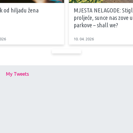
k od hiljadu žena
MJESTA NELAGODE: Stiglo
proljeće, sunce nas zove u
parkove – shall we?
2026
10. 04. 2026
My Tweets