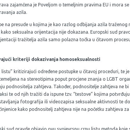
prava zajamčena je Poveljom o temeljnim pravima EU i mora se 
avanja azila.
be na presude u kojima je kao razlog odbijanja azila traženog
 kako seksualna orijentacija nije dokazana. Europski sud pravd
ijentaciji tražitelja azila samo polazna točka u čitavom procesu 
ajući kriteriji dokazivanja homoseksualnosti
 listu” kritizirajući određene postupke u čitavoj proceduri, te j
i temeljena na stereotipima poput procjene znanja o LGBT organ
 podnositelja zahtjeva. Također, podnositelje zahtjeva ne bi s
aksi te od njih tražiti da ispune tzv. “testove” kojima potvrđuj
stavljanja fotografija ili videozapisa seksualne aktivnosti te d
njenice kako podnositelj zahtjeva nije na početku zahtjeva z
ski sud pravde objavio ovu svojevrsnu crnu listu metoda koje s