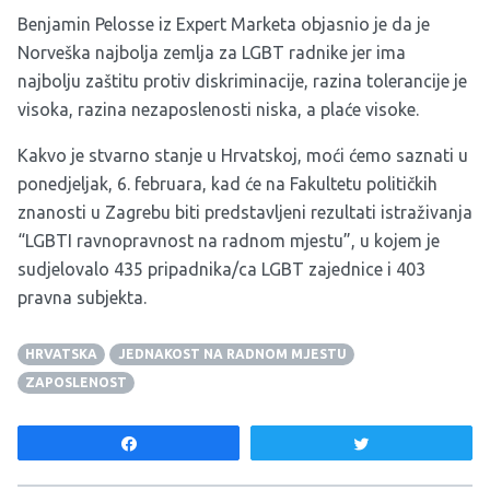
Benjamin Pelosse iz Expert Marketa objasnio je da je
Norveška najbolja zemlja za LGBT radnike jer ima
najbolju zaštitu protiv diskriminacije, razina tolerancije je
visoka, razina nezaposlenosti niska, a plaće visoke.
Kakvo je stvarno stanje u Hrvatskoj, moći ćemo saznati u
ponedjeljak, 6. februara, kad će na Fakultetu političkih
znanosti u Zagrebu biti predstavljeni rezultati istraživanja
“LGBTI ravnopravnost na radnom mjestu”, u kojem je
sudjelovalo 435 pripadnika/ca LGBT zajednice i 403
pravna subjekta.
HRVATSKA
JEDNAKOST NA RADNOM MJESTU
ZAPOSLENOST
Share
Tweet