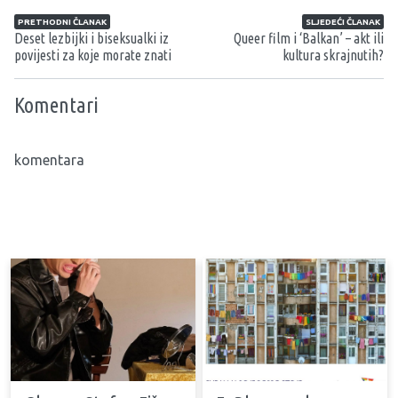
Navigacija članaka
PRETHODNI ČLANAK
SLJEDEĆI ČLANAK
Deset lezbijki i biseksualki iz
Queer film i ‘Balkan’ – akt ili
povijesti za koje morate znati
kultura skrajnutih?
Komentari
komentara