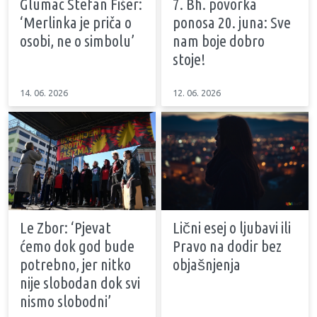
Glumac Stefan Fišer:
7. Bh. povorka
‘Merlinka je priča o
ponosa 20. juna: Sve
osobi, ne o simbolu’
nam boje dobro
stoje!
14. 06. 2026
12. 06. 2026
Le Zbor: ‘Pjevat
Lični esej o ljubavi ili
ćemo dok god bude
Pravo na dodir bez
potrebno, jer nitko
objašnjenja
nije slobodan dok svi
nismo slobodni’