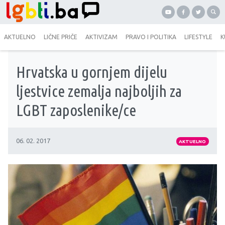
AKTUELNO
LIČNE PRIČE
AKTIVIZAM
PRAVO I POLITIKA
LIFESTYLE
K
Hrvatska u gornjem dijelu
ljestvice zemalja najboljih za
LGBT zaposlenike/ce
06. 02. 2017
AKTUELNO