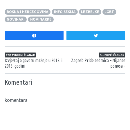
BOSNA I HERCEGOVINA
INFO SESIJA
LEZBEJKE
LGBT
NOVINARI
NOVINARKE
Share
Tweet
Navigacija članaka
PRETHODNI ČLANAK
SLJEDEĆI ČLANAK
Izvještaj o govoru mržnje u 2012. i
Zagreb Pride sedmica – Nijanse
2013. godini
ponosa –
Komentari
komentara