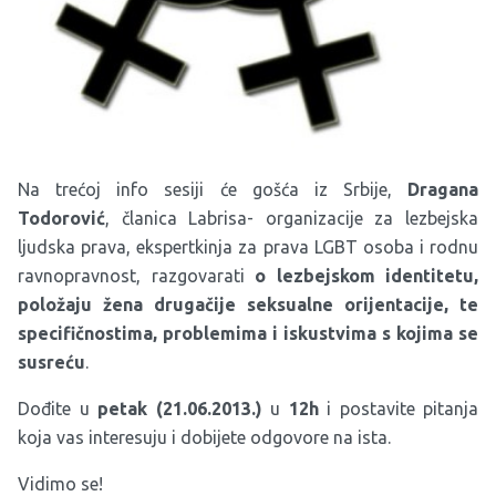
Na trećoj info sesiji će gošća iz Srbije,
Dragana
Todorović
, članica Labrisa- organizacije za lezbejska
ljudska prava, ekspertkinja za prava LGBT osoba i rodnu
ravnopravnost, razgovarati
o
lezbejskom
identitetu
,
polo
žaju
žena
druga
čije
seksualne
orijentacije
, te
specifi
čnostima
, problemima
i iskustvima
s
kojima
se
susre
ću
.
Dođite u
petak (21.06.2013.)
u
12h
i postavite pitanja
koja vas interesuju i dobijete odgovore na ista.
Vidimo se!