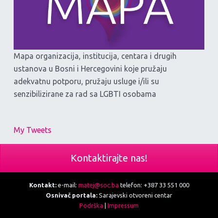
Mapa organizacija, institucija, centara i drugih
ustanova u Bosni i Hercegovini koje pružaju
adekvatnu potporu, pružaju usluge i/ili su
senzibilizirane za rad sa LGBTI osobama
My Tweets
Kontaktirajte nas!
Kontakt:
e-mail:
matej@soc.ba
telefon: +387 33 551 000
Osnivač portala:
Sarajevski otvoreni centar
Podrška
|
Impressum