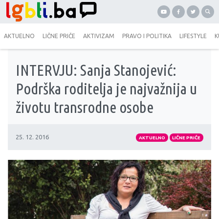
AKTUELNO
LIČNE PRIČE
AKTIVIZAM
PRAVO I POLITIKA
LIFESTYLE
K
INTERVJU: Sanja Stanojević:
Podrška roditelja je najvažnija u
životu transrodne osobe
25. 12. 2016
AKTUELNO
LIČNE PRIČE