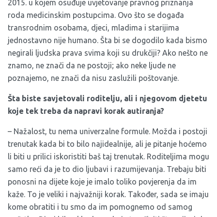
2015. u kojem osuđuje uvjetovanje pravnog priznanja
roda medicinskim postupcima. Ovo što se događa
transrodnim osobama, djeci, mladima i starijima
jednostavno nije humano. Šta bi se dogodilo kada bismo
negirali ljudska prava svima koji su drukčiji? Ako nešto ne
znamo, ne znači da ne postoji; ako neke ljude ne
poznajemo, ne znači da nisu zaslužili poštovanje.
Šta biste savjetovali roditelju, ali i njegovom djetetu
koje tek treba da napravi korak autiranja?
– Nažalost, tu nema univerzalne formule. Možda i postoji
trenutak kada bi to bilo najidealnije, ali je pitanje hoćemo
li biti u prilici iskoristiti baš taj trenutak. Roditeljima mogu
samo reći da je to dio ljubavi i razumijevanja. Trebaju biti
ponosni na dijete koje je imalo toliko povjerenja da im
kaže. To je veliki i najvažniji korak. Također, sada se imaju
kome obratiti i tu smo da im pomognemo od samog