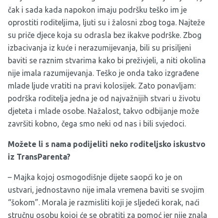
čak i sada kada napokon imaju podršku teško im je
oprostiti roditeljima, ljuti su i žalosni zbog toga. Najteže
su priče djece koja su odrasla bez ikakve podrške. Zbog
izbacivanja iz kuće i nerazumijevanja, bili su prisiljeni
baviti se raznim stvarima kako bi preživjeli, a niti okolina
nije imala razumijevanja. Teško je onda tako izgrađene
mlade ljude vratiti na pravi kolosijek. Zato ponavljam:
podrška roditelja jedna je od najvažnijih stvari u životu
djeteta i mlade osobe. Nažalost, takvo odbijanje može
završiti kobno, čega smo neki od nas i bili svjedoci.
Možete li s nama podijeliti neko roditeljsko iskustvo
iz TransParenta?
– Majka kojoj osmogodišnje dijete saopći ko je on
ustvari, jednostavno nije imala vremena baviti se svojim
“šokom”. Morala je razmisliti koji je sljedeći korak, naći
stručnu osobu kojoj će se obratiti za pomoć jer nije znala