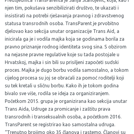
Predsjednica TransParenta je Sanja Stanojević, koja, kao i
njen tim, pokušava senzibilizirati društvo, te ukazati i
insistirati na potrebi rješavanja pravnog i zdravstvenog
statusa transrodnih osoba. TransParent je prvobitno
djelovao kao sekcija unutar organizacije
Trans Aid
, a
inicirala ga je i vodila majka koja se godinama borila za
pravno priznanje rodnog identiteta svog sina. S obzirom
na nejasne pravne regulative koje su tada postojale u
Hrvatskoj, majka i sin bili su prisiljeni započeti sudski
proces. Majka je dugo borbu vodila samostalno, a tokom
cijelog procesa su joj se obraćali za pomoć roditelji koji
su tek kretali u sličnu borbu. Kako ih je tokom godina
bivalo sve više, rodila se ideja za organiziranjem.
Početkom 2015. grupa je organizirana kao sekcija unutar
Trans Aida, Udruge za promicanje i zaštitu prava
transrodnih i transeksualnih osoba, a početkom 2016.
TransParent se registrirao kao samostalna udruga.
“Trenutno brojimo oko 35 članova i rastemo. Članovi su