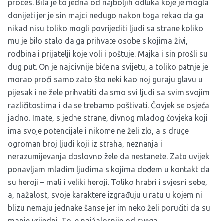
proces. Bila je to jedna od najboljih odluka koje je mogla
donijeti jer je sin majci nedugo nakon toga rekao da ga
nikad nisu toliko mogli povrijediti ljudi sa strane koliko
mu je bilo stalo da ga prihvate osobe s kojima živi,
rodbina i prijatelji koje voli i poštuje. Majka i sin prošli su
dug put. On je najdivnije biće na svijetu, a toliko patnje je
morao proći samo zato što neki kao noj guraju glavu u
pijesak i ne žele prihvatiti da smo svi ljudi sa svim svojim
različitostima i da se trebamo poštivati. Čovjek se osjeća
jadno. Imate, s jedne strane, divnog mladog čovjeka koji
ima svoje potencijale i nikome ne želi zlo, a s druge
ogroman broj ljudi koji iz straha, neznanja i
nerazumijevanja doslovno žele da nestanete. Zato uvijek
ponavljam mladim ljudima s kojima dođem u kontakt da
su heroji – mali i veliki heroji. Toliko hrabri i svjesni sebe,
a, nažalost, svoje karaktere izgrađuju u ratu u kojem ni
blizu nemaju jednake šanse jer im neko želi poručiti da su
manje vrijedni. To je najžalosnije od svega.