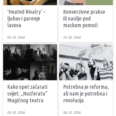
’Heated Rivalry’ –
Konverzivne prakse
ljubav i parenje
ili nasilje pod
lavova
maskom pomoći
03. 03. 2026
23. 02. 2026
Kako opet začarati
Potrebna je reforma,
svijet: „Nosferatu“
ali nam je potrebna i
Magičnog teatra
revolucija
09. 02. 2026
06. 02. 2026