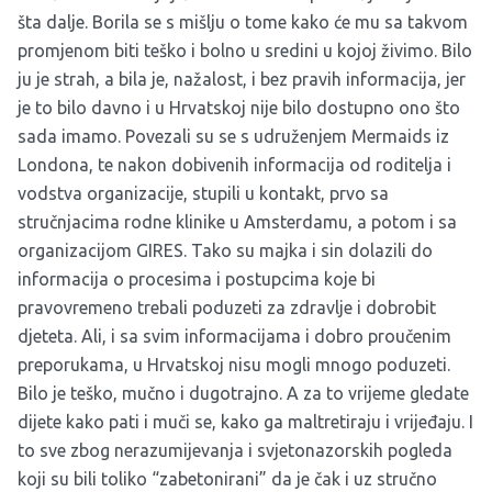
šta dalje. Borila se s mišlju o tome kako će mu sa takvom
promjenom biti teško i bolno u sredini u kojoj živimo. Bilo
ju je strah, a bila je, nažalost, i bez pravih informacija, jer
je to bilo davno i u Hrvatskoj nije bilo dostupno ono što
sada imamo. Povezali su se s udruženjem Mermaids iz
Londona, te nakon dobivenih informacija od roditelja i
vodstva organizacije, stupili u kontakt, prvo sa
stručnjacima rodne klinike u Amsterdamu, a potom i sa
organizacijom GIRES. Tako su majka i sin dolazili do
informacija o procesima i postupcima koje bi
pravovremeno trebali poduzeti za zdravlje i dobrobit
djeteta. Ali, i sa svim informacijama i dobro proučenim
preporukama, u Hrvatskoj nisu mogli mnogo poduzeti.
Bilo je teško, mučno i dugotrajno. A za to vrijeme gledate
dijete kako pati i muči se, kako ga maltretiraju i vrijeđaju. I
to sve zbog nerazumijevanja i svjetonazorskih pogleda
koji su bili toliko “zabetonirani” da je čak i uz stručno