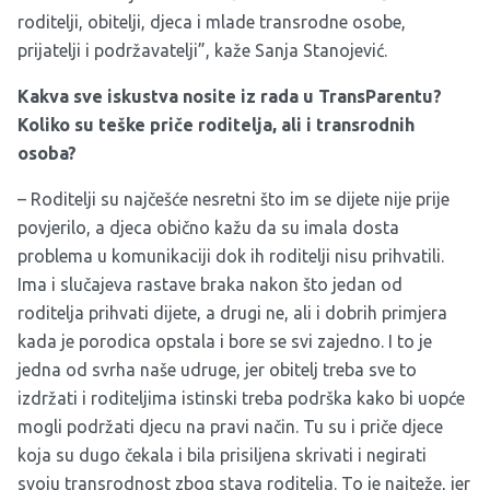
roditelji, obitelji, djeca i mlade transrodne osobe,
prijatelji i podržavatelji”, kaže Sanja Stanojević.
Kakva sve iskustva nosite iz rada u TransParentu?
Koliko su teške priče roditelja, ali i transrodnih
osoba?
– Roditelji su najčešće nesretni što im se dijete nije prije
povjerilo, a djeca obično kažu da su imala dosta
problema u komunikaciji dok ih roditelji nisu prihvatili.
Ima i slučajeva rastave braka nakon što jedan od
roditelja prihvati dijete, a drugi ne, ali i dobrih primjera
kada je porodica opstala i bore se svi zajedno. I to je
jedna od svrha naše udruge, jer obitelj treba sve to
izdržati i roditeljima istinski treba podrška kako bi uopće
mogli podržati djecu na pravi način. Tu su i priče djece
koja su dugo čekala i bila prisiljena skrivati i negirati
svoju transrodnost zbog stava roditelja. To je najteže, jer