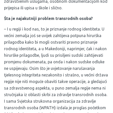
zdravstvenim uslugama, osobnom dokumentacijom kod
prijepisa ili upisa u škole i slično.
Šta je najakutniji problem transrodnih osoba?
– I u regiji i kod nas, to je priznanje rodnog identiteta. U
većini zemalja još se uvijek zahtijeva potpuna hirurška
prilagodba kako bi mogli ostvariti pravno priznanje
rodnog identiteta, a u Makedoniji, naprimjer, čak i nakon
hirurške prilagodbe, ljudi su prisiljeni sudski zahtijevati
promjenu dokumenata, pa onda i nakon sudske odluke
ne uspijevaju. Osim što je uvjetovanje narušavanja
tjelesnog integriteta nezakonito i strašno, u većini država
regije nije niti moguće obaviti takve operacije, a gledajući
sa zdravstvenog aspekta, u puno zemalja regije nema ni
stručnjaka iz oblasti skrbi za zdravlje transrodnih osoba.
I sama Svjetska strukovna organizacija za zdravlje
transrodnih osoba (WPATH) izdala je proglas početkom