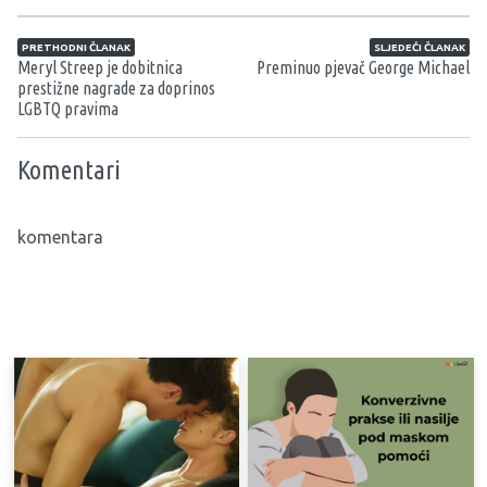
Navigacija članaka
PRETHODNI ČLANAK
SLJEDEĆI ČLANAK
Meryl Streep je dobitnica
Preminuo pjevač George Michael
prestižne nagrade za doprinos
LGBTQ pravima
Komentari
komentara