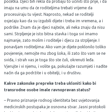
početka. Djeci bih rekla da probaju to učiniti što prije, i da
imaju na umu da će roditeljima trebati vrijeme da
procesuiraju tu vijest. Naprosto, nekad se roditelji
osjećaju kao da su izgubili dijete i treba im vremena, a i
podrške. Znam da je djeci najteže, ali neka znaju da nisu
sami. Strpljenje je isto bitna stavka i toga svi imamo
najmanje, zato molim i roditelje i djecu za strpljenje. I
ponavljam roditeljima: Ako vam je dijete poklonilo toliko
povjerenje, nemojte mu zbog šoka, ili zato što vam se ne
sviđa, i strah vas je toga što ste čuli, okrenuti leđa.
Vjerujte i vi njemu, i volite ga, pokušajte razumjeti i nađite
način da ga podržite i u obitelji, i u društvu.
Kakve zakonske prepreke treba ukloniti kako bi
transrodne osobe imale ravnopravan status?
– Pravno priznanje rodnog identiteta bez uvjetovanja
medicinskih postupaka je osnovna stvar. Jasni protokoli