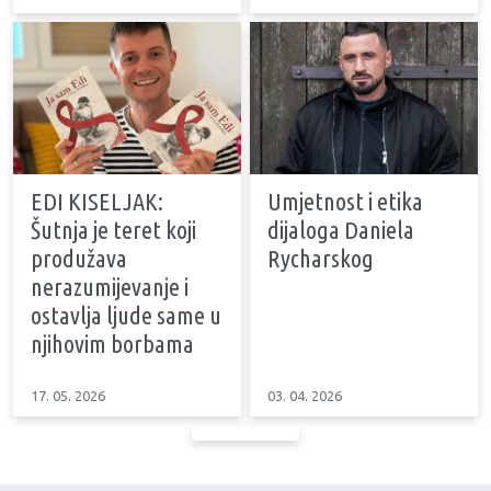
EDI KISELJAK:
Umjetnost i etika
Šutnja je teret koji
dijaloga Daniela
produžava
Rycharskog
nerazumijevanje i
ostavlja ljude same u
njihovim borbama
17. 05. 2026
03. 04. 2026