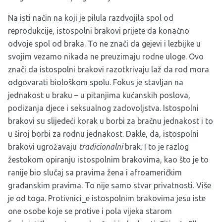
Na isti način na koji je pilula razdvojila spol od
reprodukcije, istospolni brakovi prijete da konačno
odvoje spol od braka. To ne znači da gejevi i lezbijke u
svojim vezamo nikada ne preuzimaju rodne uloge. Ovo
znači da istospolni brakovi razotkrivaju laž da rod mora
odgovarati biološkom spolu. Fokus je stavljan na
jednakost u braku – u pitanjima kućanskih poslova,
podizanja djece i seksualnog zadovoljstva. Istospolni
brakovi su slijedeći korak u borbi za bračnu jednakost i to
u široj borbi za rodnu jednakost. Dakle, da, istospolni
brakovi ugrožavaju
tradicionalni
brak. I to je razlog
žestokom opiranju istospolnim brakovima, kao što je to
ranije bio slučaj sa pravima žena i afroameričkim
građanskim pravima. To nije samo stvar privatnosti. Više
je od toga. Protivnici_e istospolnim brakovima jesu iste
one osobe koje se protive i pola vijeka starom