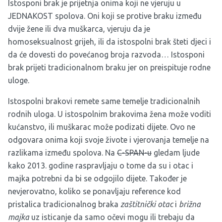
Istosponi brak je prijetnja onima koji ne vjeruju u
JEDNAKOST spolova. Oni koji se protive braku između
dvije žene ili dva muškarca, vjeruju da je
homoseksualnost grijeh, ili da istospolni brak šteti djeci i
da će dovesti do povećanog broja razvoda… Istosponi
brak prijeti tradicionalnom braku jer on preispituje rodne
uloge.
Istospolni brakovi remete same temelje tradicionalnih
rodnih uloga. U istospolnim brakovima žena može voditi
kućanstvo, ili muškarac može podizati dijete. Ovo ne
odgovara onima koji svoje živote i vjerovanja temelje na
razlikama između spolova. Na
C-SPAN-u
gledam ljude
kako 2013. godine raspravljaju o tome da su i otac i
majka potrebni da bi se odgojilo dijete. Također je
nevjerovatno, koliko se ponavljaju reference kod
pristalica tradicionalnog braka
zaštitnički otac
i
brižna
majka
uz isticanje da samo očevi mogu ili trebaju da