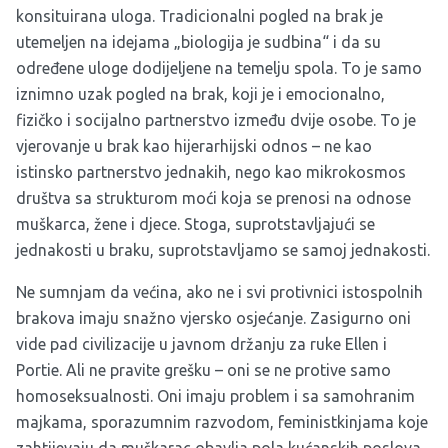
konsituirana uloga. Tradicionalni pogled na brak je
utemeljen na idejama „biologija je sudbina“ i da su
određene uloge dodijeljene na temelju spola. To je samo
iznimno uzak pogled na brak, koji je i emocionalno,
fizičko i socijalno partnerstvo između dvije osobe. To je
vjerovanje u brak kao hijerarhijski odnos – ne kao
istinsko partnerstvo jednakih, nego kao mikrokosmos
društva sa strukturom moći koja se prenosi na odnose
muškarca, žene i djece. Stoga, suprotstavljajući se
jednakosti u braku, suprotstavljamo se samoj jednakosti.
Ne sumnjam da većina, ako ne i svi protivnici istospolnih
brakova imaju snažno vjersko osjećanje. Zasigurno oni
vide pad civilizacije u javnom držanju za ruke Ellen i
Portie. Ali ne pravite grešku – oni se ne protive samo
homoseksualnosti. Oni imaju problem i sa samohranim
majkama, sporazumnim razvodom, feministkinjama koje
zahtijevaju da muškarac obavlja pola kućanskih poslova.