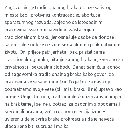
Zagovornici_e tradicionalnog braka dolaze sa istog
mjesta kao i protivnici kontracepcije, abortusa i
sporazumnog razvoda. Zajedno sa istospolnim
brakovima, sve gore navedeno zaista prijeti
tradicionalnom braku, jer osnažuje osobe da donose
samostalne odluke o svom seksualnom i prokreativnom
životu. Oni prijete patrijarhatu. Ipak, pristalicama
tradicionalnog braka, pitanje samog braka nije vezano za
privatnost ili seksualnu slobodu. Danas sam čula jednog
od zagovornika tradicionalnog braka kako govori da
brak nema veze sa intimnošću. To je šok za nas koji
posmatramo svoje veze (bili mi u braku ili ne) upravo kao
intmne. Umjesto toga, tradicionalni/konzervativni pogled
na brak temelji se, ne u potrazi za osobnim slobodama i
srećom ili pravima, već u rodnom esencijalizmu –
uvjerenju da je svrha braka prokreacija i da je najveća
uloga žene biti supruga i majka.