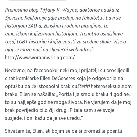
Prenosimo blog Tiffany K. Wayne, doktorice nauka iz
Sjeverne Kalifornije gdje predaje na fakultetu i bavi se
historijom SAD-a, ženskim i rodnim pitanjima, te
američkom književnom historijom. Trenutno osmišljava
tečaj LGBT historije i književnosti za srednje škole. Više o
njoj se može naći na sljedećoj web adresi:
http://www.womanwriting.com/
Nedavno, na facebooku, neki moji prijatelji su proslijedili
citat komičarke Ellen DeGeneres koja je odgovorila na
optužbu da će istospolni brak
naštetiti
heteroseksualnom
braku. Ellen se našalila: „Portia i ja smo u braku 4 godine,
to su najljepše godine moga života. Ne vjerujem da je moj
brak povrijedio bilo čiji drugi. Pitala sam sve svoje
susjede, i oni kažu da je sve uredu.“
Shvatam te, Ellen, ali bojim se da si promašila poentu.