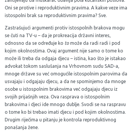
Oni se protive i reproduktivnim pravima. A kakve veze ima
istospolni brak sa reproduktivnim pravima? Sve.
Zastrašujući argumenti protiv istospolnih brakova mogu
se čuti na TV-u – da je prokreacija državni interes,
odnosno da se određuje ko
to
može da radi radi i pod
kojim okolnostima. Ovaj argument nije samo o tome ko
može ili treba da odgaja djecu – istina, kao što je istakao
advokat tokom saslušanja na Vrhovnom sudu SAD-a,
mnoge države su već omogućile istospolnim parovima da
usvajaju i odgajaju djecu, a da ne spominjemo da mnoge
osobe u istospolnim brakovima već odgajaju djecu iz
svojih prijašnjih veza. Ova rasprava o istospolnim
brakovima i djeci ide mnogo dublje. Svodi se na raspravu
o tome ko bi trebao imati djecu i pod kojim okolnostima.
Drugim riječima u pitanju je kontrola reproduktivnog
ponašanja žene.