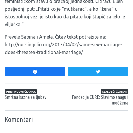
feminističkom stavu o bračnoj jednakosti. Citiraću Ellen
posljednji put: „Pitati ko je “muškarac”, a ko “žena” u
istospolnoj vezi je isto kao da pitate koji štapić za jelo je
viljuška.“
Prevele Sabina i Amela. Čitav tekst potražite na:
http://nursingclio.org/2013/04/02/same-sex-marriage-
does-threaten-traditional-marriage/
Share
Tweet
Navigacija članaka
PRETHODNI ČLANAK
SLJEDEĆI ČLANAK
Smrtna kazna za ljubav
Fondacija CURE: Slavimo snagu i
moć žena
Komentari