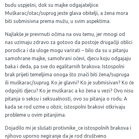
budu uspješni, dok su majke odgajateljice.
Muškarac/otac/suprug jeste glava obitelji, a žena mora
biti submisivna prema mužu, u svim aspektima.
Najlakše je prevrnuti očima na ovu temu, jer mnogi od
nas uzimaju zdravo za gotovo da postoje drugačiji oblici
porodica i da uloge mogu varirati – bilo da su u pitanju
samohrane majke, samohrani očevi, djecu koju odgajaju
baka i deda, pa sve do
egalitarnih brakova
. Istospolni
brak prijeti temeljima onoga što znači biti žena/supruga
ili muškarac/suprug. Ko je glavni? Ko je submisivan? Ko će
odgojiti djecu? Ko je muškarac a ko žena u vezi? Ovo nisu
pitanja o seksu i seksualnosti, ovo su pitanja o rodu. A
kada se rod uzme u obzir, istospolni brakovi otkrivaju
probleme u ovim pitanjima.
Dojadilo mi je slušati protivnike_ce istospolnih brakova i
njihovo uporno negiranje da je rod društveno