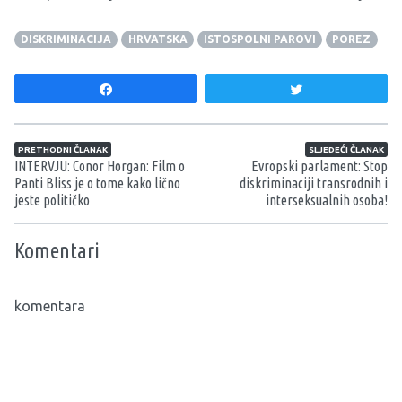
DISKRIMINACIJA
HRVATSKA
ISTOSPOLNI PAROVI
POREZ
Share
Tweet
Navigacija članaka
PRETHODNI ČLANAK
SLJEDEĆI ČLANAK
INTERVJU: Conor Horgan: Film o
Evropski parlament: Stop
Panti Bliss je o tome kako lično
diskriminaciji transrodnih i
jeste političko
interseksualnih osoba!
Komentari
komentara