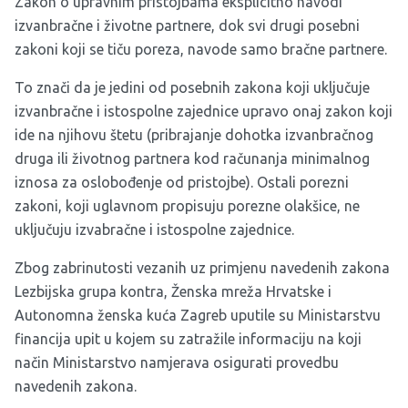
Zakon o upravnim pristojbama eksplicitno navodi
izvanbračne i životne partnere, dok svi drugi posebni
zakoni koji se tiču poreza, navode samo bračne partnere.
To znači da je jedini od posebnih zakona koji uključuje
izvanbračne i istospolne zajednice upravo onaj zakon koji
ide na njihovu štetu (pribrajanje dohotka izvanbračnog
druga ili životnog partnera kod računanja minimalnog
iznosa za oslobođenje od pristojbe). Ostali porezni
zakoni, koji uglavnom propisuju porezne olakšice, ne
uključuju izvabračne i istospolne zajednice.
Zbog zabrinutosti vezanih uz primjenu navedenih zakona
Lezbijska grupa kontra, Ženska mreža Hrvatske i
Autonomna ženska kuća Zagreb uputile su Ministarstvu
financija upit u kojem su zatražile informaciju na koji
način Ministarstvo namjerava osigurati provedbu
navedenih zakona.