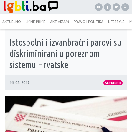
AKTUELNO
LIČNE PRIČE
AKTIVIZAM
PRAVO I POLITIKA
LIFESTYLE
K
Istospolni i izvanbračni parovi su
diskriminirani u poreznom
sistemu Hrvatske
16. 03. 2017
AKTUELNO