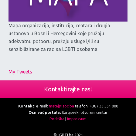
Mapa organizacija, institucija, centara i drugih
ustanova u Bosni i Hercegovini koje pružaju
adekvatnu potporu, pružaju usluge i/ili su
senzibilizirane za rad sa LGBTI osobama
My Tweets
Kontaktirajte nas!
Kontakt:
e-mail:
matej@soc.ba
telefon: +387 33 551 000
Osnivač portala:
Sarajevski otvoreni centar
Podrška
|
Impressum
© LGBTI.ba 2021