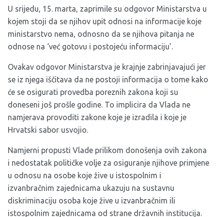
U srijedu, 15. marta, zaprimile su odgovor Ministarstva u
kojem stoji da se njihov upit odnosi na informacije koje
ministarstvo nema, odnosno da se njihova pitanja ne
odnose na ‘već gotovu i postojeću informaciju’.
Ovakav odgovor Ministarstva je krajnje zabrinjavajući jer
se iz njega iščitava da ne postoji informacija o tome kako
će se osigurati provedba poreznih zakona koji su
doneseni još prošle godine. To implicira da Vlada ne
namjerava provoditi zakone koje je izradila i koje je
Hrvatski sabor usvojio.
Namjerni propusti Vlade prilikom donošenja ovih zakona
i nedostatak političke volje za osiguranje njihove primjene
u odnosu na osobe koje žive u istospolnim i
izvanbračnim zajednicama ukazuju na sustavnu
diskriminaciju osoba koje žive u izvanbračnim ili
istospolnim zajednicama od strane državnih institucija.