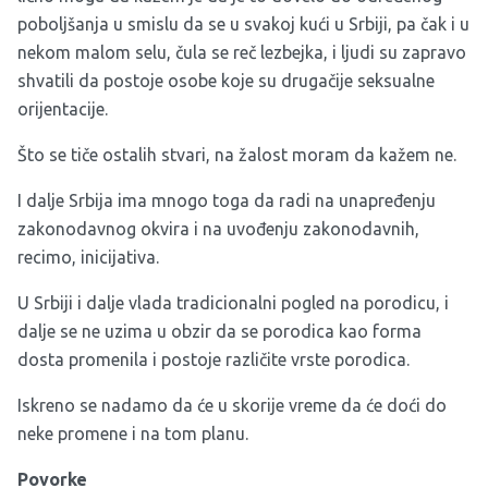
poboljšanja u smislu da se u svakoj kući u Srbiji, pa čak i u
nekom malom selu, čula se reč lezbejka, i ljudi su zapravo
shvatili da postoje osobe koje su drugačije seksualne
orijentacije.
Što se tiče ostalih stvari, na žalost moram da kažem ne.
I dalje Srbija ima mnogo toga da radi na unapređenju
zakonodavnog okvira i na uvođenju zakonodavnih,
recimo, inicijativa.
U Srbiji i dalje vlada tradicionalni pogled na porodicu, i
dalje se ne uzima u obzir da se porodica kao forma
dosta promenila i postoje različite vrste porodica.
Iskreno se nadamo da će u skorije vreme da će doći do
neke promene i na tom planu.
Povorke