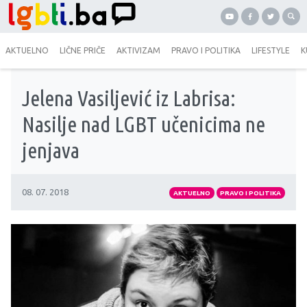
AKTUELNO
LIČNE PRIČE
AKTIVIZAM
PRAVO I POLITIKA
LIFESTYLE
K
Jelena Vasiljević iz Labrisa:
Nasilje nad LGBT učenicima ne
jenjava
08. 07. 2018
AKTUELNO
PRAVO I POLITIKA