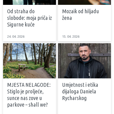
Od straha do
Mozaik od hiljadu
slobode: moja priča iz
žena
Sigurne kuće
24. 04. 2026
15. 04. 2026
MJESTA NELAGODE:
Umjetnost i etika
Stiglo je proljeće,
dijaloga Daniela
sunce nas zove u
Rycharskog
parkove – shall we?