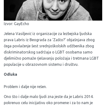
Izvor:
GayEcho
Jelena Vasiljević iz organizacije za lezbejska ljudska
prava Labris iz Beograda za ‘Zašto?’ objašnjava zbog
čega povlačenje šest srednjoškolskih udžbenika zbog
diskriminatorskog sadržaja o LGBT osobama samo
djelimično pomaže rješavanju položaja i tretmana LGBT
populacije u obrazovnom sistemu i društvu.
Odluka
Problem i dalje nije rešen.
Ono što i dalje malo ljudi zna jeste da je Labris 2014.
pokrenuo celu inicijativu oko promene i za to nam je