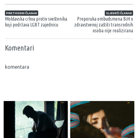
Navigacija članaka
PRETHODNI ČLANAK
SLJEDEĆI ČLANAK
Moldavska crkva protiv sveštenika
Preporuka ombudsmena BiH o
koji podržava LGBT zajednicu
zdravstvenoj zaštiti transrodnih
osoba nije realizirana
Komentari
komentara