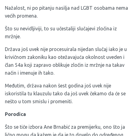
Nažalost, ni po pitanju nasilja nad LGBT osobama nema
većih promena.
Što su nevidljiviji, to su učestaliji slučajevi zločina iz
mržnje.
Država još uvek nije procesuirala nijedan slučaj iako je u
krivičnom zakoniku kao otežavajuća okolnost uveden i
član 54a koji zapravo oblikuje zločin iz mržnje na takav
način i imenuje ih tako.
Međutim, država nakon šest godina još uvek nije
iskoristila tu klauzulu tako da još uvek čekamo da će se
nešto u tom smislu i promeniti.
Porodica
Što se tiče izbora Ane Brnabić za premijerku, ono što ja
lično mogu da kažem je da je to dovelo do određenog