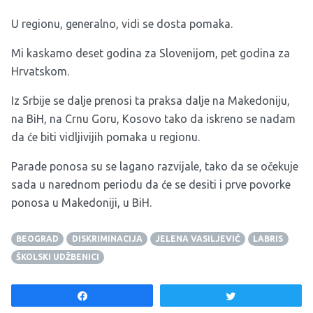
U regionu, generalno, vidi se dosta pomaka.
Mi kaskamo deset godina za Slovenijom, pet godina za
Hrvatskom.
Iz Srbije se dalje prenosi ta praksa dalje na Makedoniju,
na BiH, na Crnu Goru, Kosovo tako da iskreno se nadam
da će biti vidljivijih pomaka u regionu.
Parade ponosa su se lagano razvijale, tako da se očekuje
sada u narednom periodu da će se desiti i prve povorke
ponosa u Makedoniji, u BiH.
BEOGRAD
DISKRIMINACIJA
JELENA VASILJEVIĆ
LABRIS
ŠKOLSKI UDŽBENICI
Share
Tweet