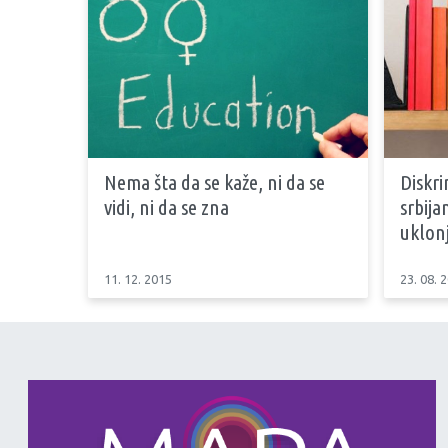
Nema šta da se kaže, ni da se
Diskri
vidi, ni da se zna
srbija
uklon
11. 12. 2015
23. 08. 