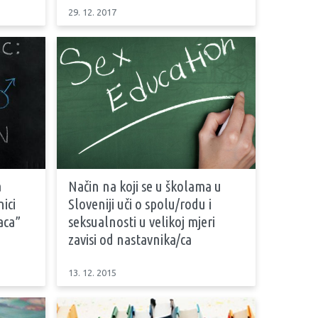
29. 12. 2017
a
Način na koji se u školama u
nici
Sloveniji uči o spolu/rodu i
aca”
seksualnosti u velikoj mjeri
zavisi od nastavnika/ca
13. 12. 2015