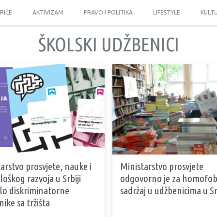
PRIČE
AKTIVIZAM
PRAVO I POLITIKA
LIFESTYLE
KULT
ŠKOLSKI UDŽBENICI
arstvo prosvjete, nauke i
Ministarstvo prosvjete
oškog razvoja u Srbiji
odgovorno je za homofob
lo diskriminatorne
sadržaj u udžbenicima u Sr
ike sa tržišta