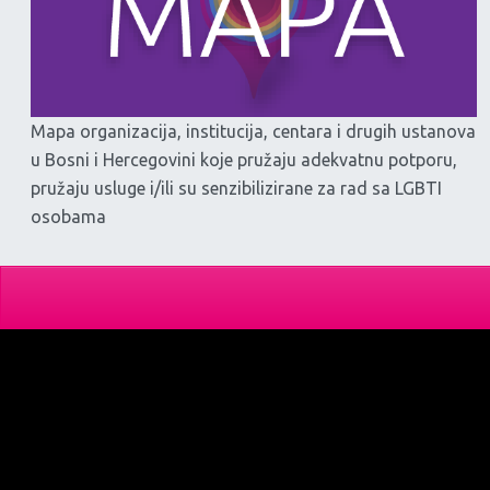
Mapa organizacija, institucija, centara i drugih ustanova
u Bosni i Hercegovini koje pružaju adekvatnu potporu,
pružaju usluge i/ili su senzibilizirane za rad sa LGBTI
osobama