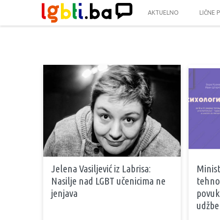
AKTUELNO
LIČNE 
Jelena Vasiljević iz Labrisa:
Minist
Nasilje nad LGBT učenicima ne
tehnol
jenjava
povuk
udžben