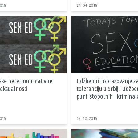
2018
24. 04. 2018
ske heteronormativne
Udžbenici i obrazovanje z
 seksualnosti
toleranciju u Srbiji: Udžbe
puni istopolnih “kriminal
2015
15. 12. 2015