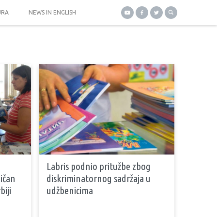
URA
NEWS IN ENGLISH
Labris podnio pritužbe zbog
ičan
diskriminatornog sadržaja u
biji
udžbenicima