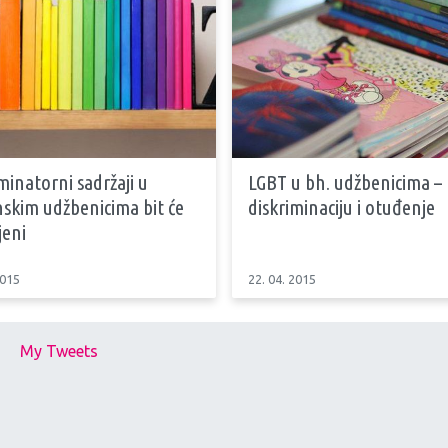
minatorni sadržaji u
LGBT u bh. udžbenicima – 
nskim udžbenicima bit će
diskriminaciju i otuđenje
jeni
2015
22. 04. 2015
My Tweets