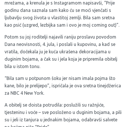
mrežama, a krenula je s Instagramom napisavši, “Prije
godinu dana saznala sam kako ću se moći vjenčati s
ljubavlju svog života u vlastitoj zemlji. Bila sam sretna
kao psić (uzgred, lezbijka sam i ovo je moj coming out)”.
Potom su joj roditelji najavili raniju proslavu povodom
Dana neovisnosti, 4. jula, i poslali u kupovinu, a kad se
vratila, dočekala ju je kuća ukrašena dekoracijama u
duginim bojama, a čak su i jela koja je pripremila obitelj
bila u istom tonu.
“Bila sam u potpunom šoku jer nisam imala pojma što
kane, bilo je prelijepo”, ispričala je ova sretna tinejdžerica
za NBC 4 New York.
A obitelj se doista potrudila: poslužili su ražnjiće,
tjesteninu i voće – sve posloženo u duginim bojama, a pili
su i jeli iz tanjura u jednakim bojama, odabravši salvete