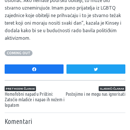
oslonac. Ako nemate podršku obitelji, to može biti
stvarno uznemirujuće. Imam puno prijatelja iz LGBTQ
zajednice koje obitelji ne prihvaćaju i to je stvarno težak
teret koji oni moraju nositi svaki dan”, kazala je Kinsey i
dodala kako bi se u budućnosti rado bavila političkim
aktivizmom.
COMING OUT
Share
Tweet
Navigacija članaka
PRETHODNI ČLANAK
SLJEDEĆI ČLANAK
Homofobni napad u Prištini:
Postojimo i ne mogu nas ignorisati
Zatočio mladiće i napao ih nožem i
lopatom
Komentari