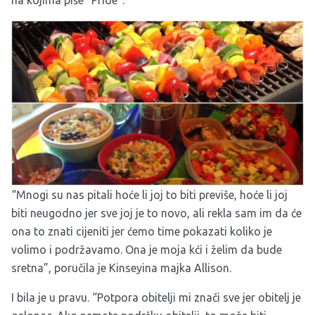
na kojima piše “Pride”.
“Mnogi su nas pitali hoće li joj to biti previše, hoće li joj
biti neugodno jer sve joj je to novo, ali rekla sam im da će
ona to znati cijeniti jer ćemo time pokazati koliko je
volimo i podržavamo. Ona je moja kći i želim da bude
sretna”, poručila je Kinseyina majka Allison.
I bila je u pravu. “Potpora obitelji mi znači sve jer obitelj je