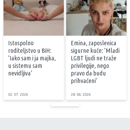
Istospolno
Emina, zaposlenica
roditeljstvo u BiH:
sigurne kuće: ‘Mladi
‘Iako sam i ja majka,
LGBT ljudi ne traže
u sistemu sam
privilegije, nego
nevidljiva’
pravo da budu
prihvaćeni’
02. 07. 2026
28. 06. 2026