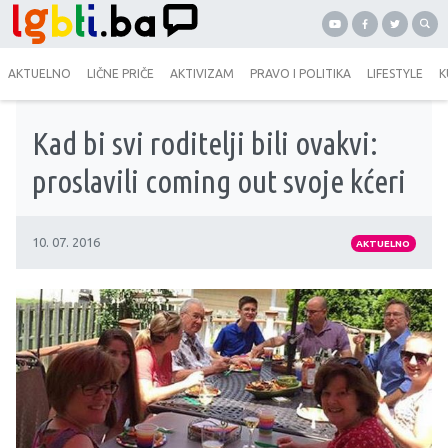
AKTUELNO
LIČNE PRIČE
AKTIVIZAM
PRAVO I POLITIKA
LIFESTYLE
K
Kad bi svi roditelji bili ovakvi:
proslavili coming out svoje kćeri
10. 07. 2016
AKTUELNO