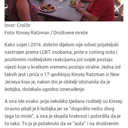
Izvor:
Crol.hr
Foto: Kinsey Ratzman / Društvene mreže
Kako svijet i 2016. dobrim dijelom nije odveć prijateljski
nastrojen prema LGBT osobama, priče o coming outu i
pozitivnim roditeljskim reakcijama još uvijek postaju
vijesti koje u kratkom vremenu postaju viralne. Jedna od
takvih jest i priča o 17-godišnjoj Kinsey Ratzman iz New
Jerseya koju je, nakon što je obitelji obznanila da je
lezbijka, dočekalo ugodno iznenađenje.
A ona ide ovako: prije nekoliko tjedana roditelji su Kinsey
izravno pitali je li lezbijka jer se “dogodilo nešto zbog
čega to misle”, a ona je skupila hrabrost i potvrdila da je
to tako. To ju je potaknulo da se “auta” i na društvenim