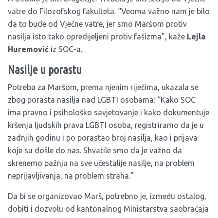
vatre do Filozofskog fakulteta. “Veoma važno nam je bilo
da to bude od Vječne vatre, jer smo Maršom protiv
nasilja isto tako opredijeljeni protiv fašizma”, kaže
Lejla
Huremović
iz SOC-a.
Nasilje u porastu
Potreba za Maršom, prema njenim riječima, ukazala se
zbog porasta nasilja nad LGBTI osobama: “Kako SOC
ima pravno i psihološko savjetovanje i kako dokumentuje
kršenja ljudskih prava LGBTI osoba, registriramo da je u
zadnjih godinu i po porastao broj nasilja, kao i prijava
koje su došle do nas. Shvatile smo da je važno da
skrenemo pažnju na sve učestalije nasilje, na problem
neprijavljivanja, na problem straha.”
Da bi se organizovao Marš, potrebno je, između ostalog,
dobiti i dozvolu od kantonalnog Ministarstva saobraćaja