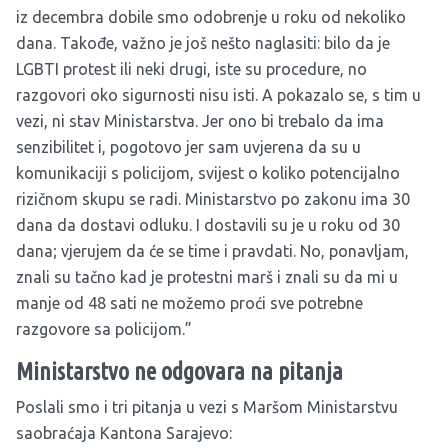
iz decembra dobile smo odobrenje u roku od nekoliko
dana. Takođe, važno je još nešto naglasiti: bilo da je
LGBTI protest ili neki drugi, iste su procedure, no
razgovori oko sigurnosti nisu isti. A pokazalo se, s tim u
vezi, ni stav Ministarstva. Jer ono bi trebalo da ima
senzibilitet i, pogotovo jer sam uvjerena da su u
komunikaciji s policijom, svijest o koliko potencijalno
rizičnom skupu se radi. Ministarstvo po zakonu ima 30
dana da dostavi odluku. I dostavili su je u roku od 30
dana; vjerujem da će se time i pravdati. No, ponavljam,
znali su tačno kad je protestni marš i znali su da mi u
manje od 48 sati ne možemo proći sve potrebne
razgovore sa policijom.”
Ministarstvo ne odgovara na pitanja
Poslali smo i tri pitanja u vezi s Maršom Ministarstvu
saobraćaja Kantona Sarajevo: