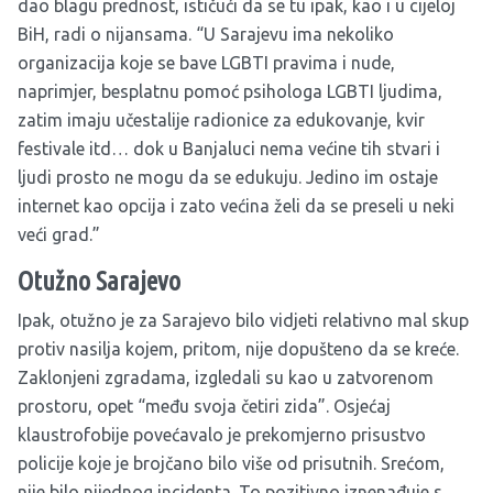
dao blagu prednost, ističući da se tu ipak, kao i u cijeloj
BiH, radi o nijansama. “U Sarajevu ima nekoliko
organizacija koje se bave LGBTI pravima i nude,
naprimjer, besplatnu pomoć psihologa LGBTI ljudima,
zatim imaju učestalije radionice za edukovanje, kvir
festivale itd… dok u Banjaluci nema većine tih stvari i
ljudi prosto ne mogu da se edukuju. Jedino im ostaje
internet kao opcija i zato većina želi da se preseli u neki
veći grad.”
Otužno Sarajevo
Ipak, otužno je za Sarajevo bilo vidjeti relativno mal skup
protiv nasilja kojem, pritom, nije dopušteno da se kreće.
Zaklonjeni zgradama, izgledali su kao u zatvorenom
prostoru, opet “među svoja četiri zida”. Osjećaj
klaustrofobije povećavalo je prekomjerno prisustvo
policije koje je brojčano bilo više od prisutnih. Srećom,
nije bilo nijednog incidenta. To pozitivno iznenađuje s