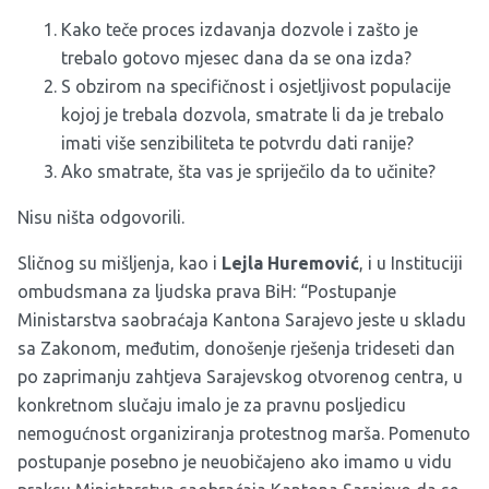
Kako teče proces izdavanja dozvole i zašto je
trebalo gotovo mjesec dana da se ona izda?
S obzirom na specifičnost i osjetljivost populacije
kojoj je trebala dozvola, smatrate li da je trebalo
imati više senzibiliteta te potvrdu dati ranije?
Ako smatrate, šta vas je spriječilo da to učinite?
Nisu ništa odgovorili.
Sličnog su mišljenja, kao i
Lejla Huremović
, i u Instituciji
ombudsmana za ljudska prava BiH: “Postupanje
Ministarstva saobraćaja Kantona Sarajevo jeste u skladu
sa Zakonom, međutim, donošenje rješenja trideseti dan
po zaprimanju zahtjeva Sarajevskog otvorenog centra, u
konkretnom slučaju imalo je za pravnu posljedicu
nemogućnost organiziranja protestnog marša. Pomenuto
postupanje posebno je neuobičajeno ako imamo u vidu