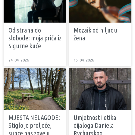
Od straha do
Mozaik od hiljadu
slobode: moja priča iz
žena
Sigurne kuće
24. 04. 2026
15. 04. 2026
MJESTA NELAGODE:
Umjetnost i etika
Stiglo je proljeće,
dijaloga Daniela
sunce nas zove u
Rycharskog