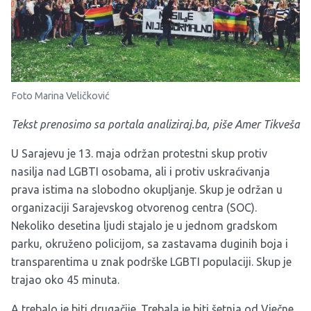
Foto Marina Veličković
Tekst prenosimo sa portala analiziraj.ba, piše Amer Tikveša
U Sarajevu je 13. maja održan protestni skup protiv
nasilja nad LGBTI osobama, ali i protiv uskraćivanja
prava istima na slobodno okupljanje. Skup je održan u
organizaciji Sarajevskog otvorenog centra (SOC).
Nekoliko desetina ljudi stajalo je u jednom gradskom
parku, okruženo policijom, sa zastavama duginih boja i
transparentima u znak podrške LGBTI populaciji. Skup je
trajao oko 45 minuta.
A trebalo je biti drugačije. Trebala je biti šetnja od Vječne