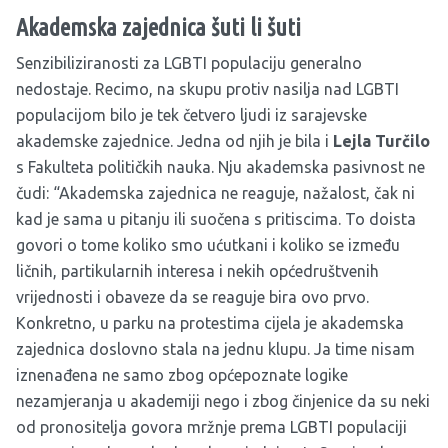
Akademska zajednica šuti li šuti
Senzibiliziranosti za LGBTI populaciju generalno
nedostaje. Recimo, na skupu protiv nasilja nad LGBTI
populacijom bilo je tek četvero ljudi iz sarajevske
akademske zajednice. Jedna od njih je bila i
Lejla Turčilo
s Fakulteta političkih nauka. Nju akademska pasivnost ne
čudi: “Akademska zajednica ne reaguje, nažalost, čak ni
kad je sama u pitanju ili suočena s pritiscima. To doista
govori o tome koliko smo ućutkani i koliko se između
ličnih, partikularnih interesa i nekih općedruštvenih
vrijednosti i obaveze da se reaguje bira ovo prvo.
Konkretno, u parku na protestima cijela je akademska
zajednica doslovno stala na jednu klupu. Ja time nisam
iznenađena ne samo zbog općepoznate logike
nezamjeranja u akademiji nego i zbog činjenice da su neki
od pronositelja govora mržnje prema LGBTI populaciji