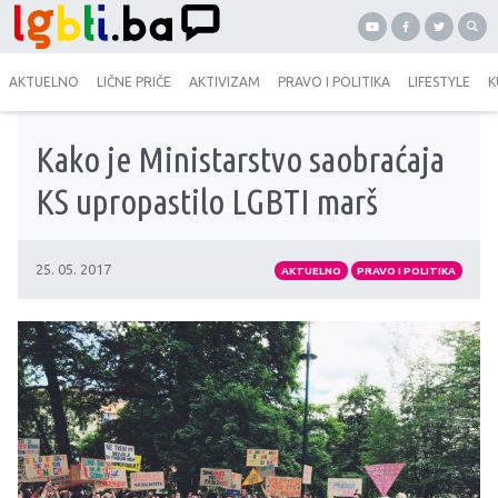
AKTUELNO
LIČNE PRIČE
AKTIVIZAM
PRAVO I POLITIKA
LIFESTYLE
K
Kako je Ministarstvo saobraćaja
KS upropastilo LGBTI marš
25. 05. 2017
AKTUELNO
PRAVO I POLITIKA