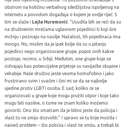
obzirom na količinu verbalnog siledžijstva ispoljenog na
internetu a povodom događaja o kojem je ovdje riječ. S
tim se slaže i
Lejla Huremović
: “Usudila bih se reći da su
na društvenim mrežama uglavnom pojedinci ti koji šire
mržnju i pozivaju na nasilje. Nažalost, tih pojedinaca ima
mnogo. No, mislim da je ipak bolje da su u pitanju
pojedinci nego organizovane grupe, poput onih kakve
postoje, recimo, u Srbiji. Međutim, one grupe koje se
izdvajaju kao potencijalne prijetnje su navijačke skupine i
vehabije. Naše društvo jeste veoma homofobno i jako
frustrirano svim i svačim i čini mi se da se najbolje
ujedine protiv LGBTI osoba. E sad, koliko će se
organizovati u grupe koje mogu pružiti otpor i koje tako
mogu biti nasilne, o tome ne znam koliko možemo
govoriti. Ono što smatram da je bitno jeste da policija i
vlast to ne smiju dozvoliti.” I upravo se tu krije možda i
najveći problem – što policija i vlast ne smiju, a trebali bi