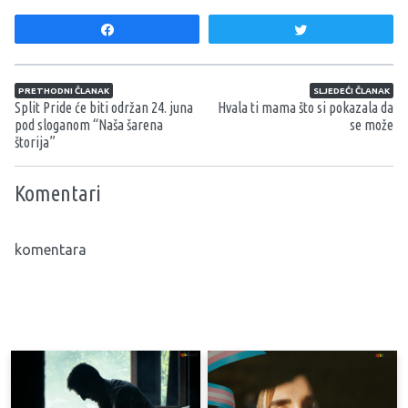
Share
Tweet
Navigacija članaka
PRETHODNI ČLANAK
SLJEDEĆI ČLANAK
Split Pride će biti održan 24. juna
Hvala ti mama što si pokazala da
pod sloganom “Naša šarena
se može
štorija”
Komentari
komentara