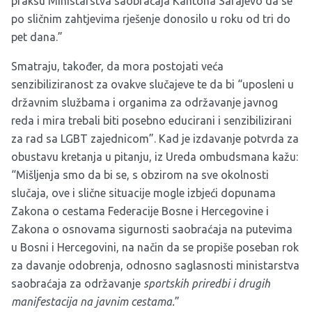
praksu Ministarstva saobraćaja Kantona Sarajevo da se
po sličnim zahtjevima rješenje donosilo u roku od tri do
pet dana.”
Smatraju, također, da mora postojati veća
senzibiliziranost za ovakve slučajeve te da bi “uposleni u
državnim službama i organima za održavanje javnog
reda i mira trebali biti posebno educirani i senzibilizirani
za rad sa LGBT zajednicom”. Kad je izdavanje potvrda za
obustavu kretanja u pitanju, iz Ureda ombudsmana kažu:
“Mišljenja smo da bi se, s obzirom na sve okolnosti
slučaja, ove i slične situacije mogle izbjeći dopunama
Zakona o cestama Federacije Bosne i Hercegovine i
Zakona o osnovama sigurnosti saobraćaja na putevima
u Bosni i Hercegovini, na način da se propiše poseban rok
za davanje odobrenja, odnosno saglasnosti ministarstva
saobraćaja za održavanje
sportskih priredbi i drugih
manifestacija na javnim cestama.
”