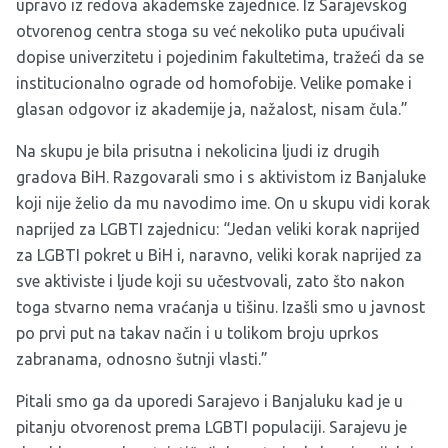
upravo iz redova akademske zajednice. Iz Sarajevskog
otvorenog centra stoga su već nekoliko puta upućivali
dopise univerzitetu i pojedinim fakultetima, tražeći da se
institucionalno ograde od homofobije. Velike pomake i
glasan odgovor iz akademije ja, nažalost, nisam čula.”
Na skupu je bila prisutna i nekolicina ljudi iz drugih
gradova BiH. Razgovarali smo i s aktivistom iz Banjaluke
koji nije želio da mu navodimo ime. On u skupu vidi korak
naprijed za LGBTI zajednicu: “Jedan veliki korak naprijed
za LGBTI pokret u BiH i, naravno, veliki korak naprijed za
sve aktiviste i ljude koji su učestvovali, zato što nakon
toga stvarno nema vraćanja u tišinu. Izašli smo u javnost
po prvi put na takav način i u tolikom broju uprkos
zabranama, odnosno šutnji vlasti.”
Pitali smo ga da uporedi Sarajevo i Banjaluku kad je u
pitanju otvorenost prema LGBTI populaciji. Sarajevu je