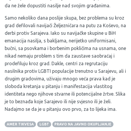
da ne žele dopustiti nasilje nad svojim građanima.
Samo nekoliko dana poslije skupa, bez problema su kroz
grad defilovali navijači Željezničara na putu za Koševo, na
derbi protiv Sarajeva. Iako su navijačke skupine u BiH
emanacija nasilja, s bakljama, nerijetko uniformisani,
bučni, sa psovkama i borbenim pokličima na usnama, one
nikad nemaju problem s tim da zaustave saobraćaj i
prodefiluju kroz grad. Dakle, centri za regrutaciju
nasilnika protiv LGBTI populacije trenutno u Sarajevu, ali i
drugim gradovima, uživaju mnogo veća prava kad je
sloboda kretanja u pitanju i manifestacija vlastitog
identiteta nego njihove stvarne ili potencijalne žrtve. Slika
je to beznađa koje Sarajevo ili nije svjesno ili je želi.
Nadajmo se da je u pitanju ovo prvo, za to lijeka ima.
AMER TIKVESA
LGBT
PRAVO NA JAVNO OKUPLJANJE