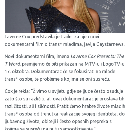
Laverne Cox predstavila je trailer za njen novi
dokumentarni film o trans* mladima, javlja Gaystarnews.
Novi dokumentarni film, imena
Laverne Cox Presents: The
T Word
, premijerno će biti prikazan na MTV-u i LogoTV-u
17. oktobra. Dokumentarac će se fokusirati na mlade
trans* osobe, te probleme s kojima se oni susreću.
Cox je rekla: “Živimo u svijetu gdje se ljude često osuđuje
zato što su različiti, ali ovaj dokumentarac je proslava tih
različitosti, ali i sličnosti. Pratit ćemo hrabre živote mladih
trans* osoba od trenutka realizacije svojeg identiteta, do
ljubavnog života, obitelji i često opasnih prepreka s
kojima se susreću na putu samootkrivenja.”