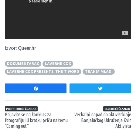
Dokumentarni film kojeg je najavila njen je novi projekt, a
trailer pogledajte ispod.
Izvor:
Queer.hr
DOKUMENTARAC
LAVERNE COX
LAVERNE COX PRESENTS: THE T WORD
TRANS* MLADI
Share
Tweet
Navigacija članaka
PRETHODNI ČLANAK
SLJEDEĆI ČLANAK
Prijavite se na konkurs za
Verbalni napad na aktivistkinje
fotografiju ili kratku priču na temu
Banjalučkog Udruženja Kvir
“Coming out”
Aktivista