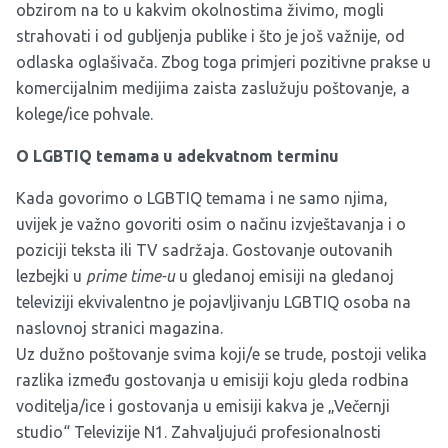
obzirom na to u kakvim okolnostima živimo, mogli
strahovati i od gubljenja publike i što je još važnije, od
odlaska oglašivača. Zbog toga primjeri pozitivne prakse u
komercijalnim medijima zaista zaslužuju poštovanje, a
kolege/ice pohvale.
O LGBTIQ temama u adekvatnom terminu
Kada govorimo o LGBTIQ temama i ne samo njima,
uvijek je važno govoriti osim o načinu izvještavanja i o
poziciji teksta ili TV sadržaja. Gostovanje outovanih
lezbejki u
prime time-u
u gledanoj emisiji na gledanoj
televiziji ekvivalentno je pojavljivanju LGBTIQ osoba na
naslovnoj stranici magazina.
Uz dužno poštovanje svima koji/e se trude, postoji velika
razlika između gostovanja u emisiji koju gleda rodbina
voditelja/ice i gostovanja u emisiji kakva je „Večernji
studio“ Televizije N1. Zahvaljujući profesionalnosti