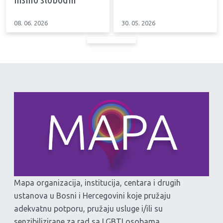
08. 06. 2026
30. 05. 2026
Mapa organizacija, institucija, centara i drugih
ustanova u Bosni i Hercegovini koje pružaju
adekvatnu potporu, pružaju usluge i/ili su
senzibilizirane za rad sa LGBTI osobama