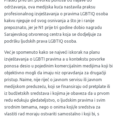
Prateći prvu Bh. povorku ponosa od najave do
održavanja, ova medijska kuća nastavila praksu
profesionalnog izvještavanja o pravima LGBTIQ osoba
kakvu njeguje od svog osnivanja a što je i ranije
prepoznato, jer je N1 prije tri godine dobio nagradu
Sarajevskog otvorenog centra koja se dodjeljuje za
podršku ljudskih prava LGBTIQ osoba.
Već je
spomenuto
kako se najveći iskorak na planu
izvještavanja o LGBTI pravima a u kontekstu povorke
ponosa desio u pojedinim komercijalnim medijima koji bi
objektivno mogli da imaju niz opravdanja za drugačiji
pristup. Naime, nije riječ o javnom servisu ili javnom
medijskom preduzeću, koji se finansiraju od pretplate ili
iz budžetskih sredstava i kojima je obaveza da u prvom
redu edukuju gledateljstvo, o ljudskim pravima i svim
srodnim temama, nego o onima koji/e sredstva za
vlastiti rad moraju ostvariti samostalno i koji bi, s