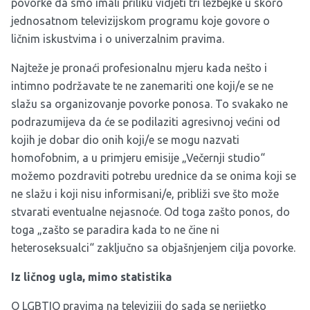
povorke da smo imali priliku vidjeti tri lezbejke u skoro
jednosatnom televizijskom programu koje govore o
ličnim iskustvima i o univerzalnim pravima.
Najteže je pronaći profesionalnu mjeru kada nešto i
intimno podržavate te ne zanemariti one koji/e se ne
slažu sa organizovanje povorke ponosa. To svakako ne
podrazumijeva da će se podilaziti agresivnoj većini od
kojih je dobar dio onih koji/e se mogu nazvati
homofobnim, a u primjeru emisije „Večernji studio“
možemo pozdraviti potrebu urednice da se onima koji se
ne slažu i koji nisu informisani/e, približi sve što može
stvarati eventualne nejasnoće. Od toga zašto ponos, do
toga „zašto se paradira kada to ne čine ni
heteroseksualci“ zaključno sa objašnjenjem cilja povorke.
Iz ličnog ugla, mimo statistika
O LGBTIQ pravima na televiziji do sada se nerijetko