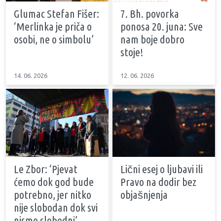
Glumac Stefan Fišer:
7. Bh. povorka
‘Merlinka je priča o
ponosa 20. juna: Sve
osobi, ne o simbolu’
nam boje dobro
stoje!
14. 06. 2026
12. 06. 2026
Le Zbor: ‘Pjevat
Lični esej o ljubavi ili
ćemo dok god bude
Pravo na dodir bez
potrebno, jer nitko
objašnjenja
nije slobodan dok svi
nismo slobodni’