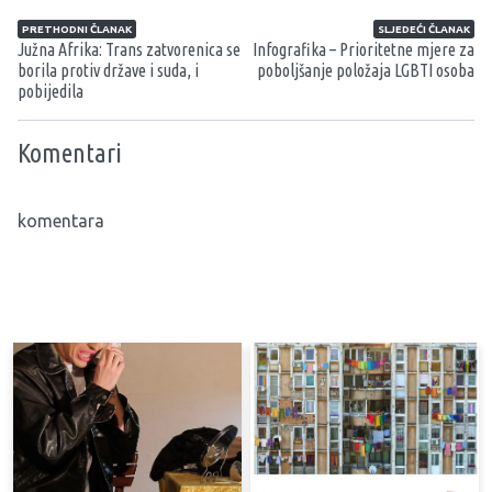
Navigacija članaka
PRETHODNI ČLANAK
SLJEDEĆI ČLANAK
Južna Afrika: Trans zatvorenica se
Infografika – Prioritetne mjere za
borila protiv države i suda, i
poboljšanje položaja LGBTI osoba
pobijedila
Komentari
komentara