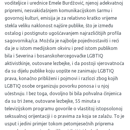
voditeljice i urednice Emele Burdžović, njenoj adekvatnoj
pripremi, nesvakidašnjem komunikacijskom šarmu i
govornoj kulturi, emisija je za relativno kratko vrijeme
stekla veliku naklonost najšire publike, što je između
ostalog i postignuto ugošćavanjem najrazličitijih profila
sagovornika/ca. Možda je najbolje pojednostaviti i reći
da je u istom medijskom okviru i pred istom publikom
bila i Severina i bosanskohercegovačke LGBTIQ
aktivistkinje, outovane lezbejke, i da postoji vjerovatnoća
da su dijelu publike koju uopšte ne zanimaju LGBTIQ
prava, konačno približeni i pojmovi i razlozi zbog kojih
LGBTIQ osobe organizuju povorku ponosa i u njoj
učestvuju. I bez toga, dovoljno bi bila pohvalna činjenica
da su tri žene, outovane lezbejke, 55 minuta u
televizijskom programu govorile o vlastitoj istopsolonoj
seksualnoj orijentaciji i o pravima za koja se zalažu. To je
usput i jedini primjer tokom petomjesečnih priprema