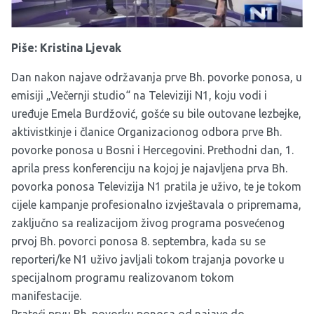
Piše: Kristina Ljevak
Dan nakon najave održavanja prve Bh. povorke ponosa, u
emisiji
„Večernji studio“
na Televiziji N1, koju vodi i
uređuje Emela Burdžović, gošće su bile outovane lezbejke,
aktivistkinje i članice Organizacionog odbora prve Bh.
povorke ponosa u Bosni i Hercegovini. Prethodni dan, 1.
aprila press konferenciju na kojoj je najavljena prva Bh.
povorka ponosa Televizija N1 pratila je uživo, te je tokom
cijele kampanje profesionalno izvještavala o pripremama,
zaključno sa realizacijom živog programa posvećenog
prvoj Bh. povorci ponosa 8. septembra, kada su se
reporteri/ke N1 uživo javljali tokom trajanja povorke u
specijalnom programu realizovanom tokom
manifestacije.