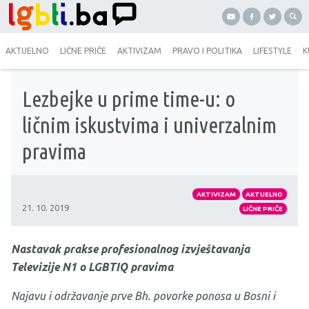
AKTUELNO
LIČNE PRIČE
AKTIVIZAM
PRAVO I POLITIKA
LIFESTYLE
K
Lezbejke u prime time-u: o
ličnim iskustvima i univerzalnim
pravima
AKTIVIZAM
AKTUELNO
21. 10. 2019
LIČNE PRIČE
Nastavak prakse profesionalnog izvještavanja
Televizije N1 o LGBTIQ pravima
Najavu i održavanje prve Bh. povorke ponosa u Bosni i