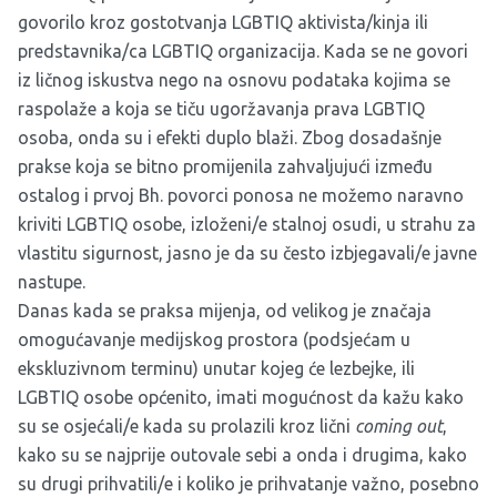
govorilo kroz gostotvanja LGBTIQ aktivista/kinja ili
predstavnika/ca LGBTIQ organizacija. Kada se ne govori
iz ličnog iskustva nego na osnovu podataka kojima se
raspolaže a koja se tiču ugoržavanja prava LGBTIQ
osoba, onda su i efekti duplo blaži. Zbog dosadašnje
prakse koja se bitno promijenila zahvaljujući između
ostalog i prvoj Bh. povorci ponosa ne možemo naravno
kriviti LGBTIQ osobe, izloženi/e stalnoj osudi, u strahu za
vlastitu sigurnost, jasno je da su često izbjegavali/e javne
nastupe.
Danas kada se praksa mijenja, od velikog je značaja
omogućavanje medijskog prostora (podsjećam u
ekskluzivnom terminu) unutar kojeg će lezbejke, ili
LGBTIQ osobe općenito, imati mogućnost da kažu kako
su se osjećali/e kada su prolazili kroz lični
coming out
,
kako su se najprije outovale sebi a onda i drugima, kako
su drugi prihvatili/e i koliko je prihvatanje važno, posebno