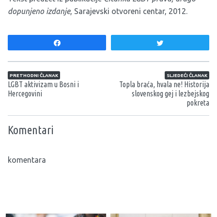
dopunjeno izdanje
, Sarajevski otvoreni centar, 2012.
Share
Tweet
Navigacija članaka
PRETHODNI ČLANAK
SLJEDEĆI ČLANAK
LGBT aktivizam u Bosni i
Topla braća, hvala ne! Historija
Hercegovini
slovenskog gej i lezbejskog
pokreta
Komentari
komentara