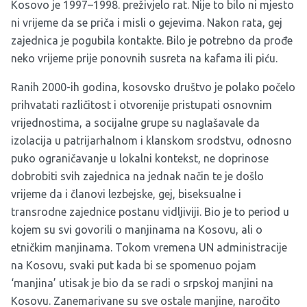
Kosovo je 1997–1998. preživjelo rat. Nije to bilo ni mjesto
ni vrijeme da se priča i misli o gejevima. Nakon rata, gej
zajednica je pogubila kontakte. Bilo je potrebno da prođe
neko vrijeme prije ponovnih susreta na kafama ili piću.
Ranih 2000-ih godina, kosovsko društvo je polako počelo
prihvatati različitost i otvorenije pristupati osnovnim
vrijednostima, a socijalne grupe su naglašavale da
izolacija u patrijarhalnom i klanskom srodstvu, odnosno
puko ograničavanje u lokalni kontekst, ne doprinose
dobrobiti svih zajednica na jednak način te je došlo
vrijeme da i članovi lezbejske, gej, biseksualne i
transrodne zajednice postanu vidljiviji. Bio je to period u
kojem su svi govorili o manjinama na Kosovu, ali o
etničkim manjinama. Tokom vremena UN administracije
na Kosovu, svaki put kada bi se spomenuo pojam
‘manjina’ utisak je bio da se radi o srpskoj manjini na
Kosovu. Zanemarivane su sve ostale manjine, naročito