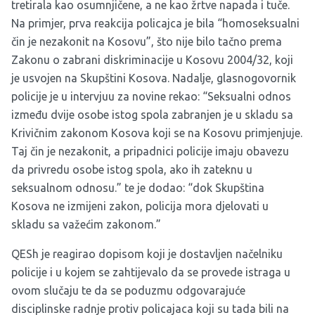
tretirala kao osumnjičene, a ne kao žrtve napada i tuče.
Na primjer, prva reakcija policajca je bila “homoseksualni
čin je nezakonit na Kosovu”, što nije bilo tačno prema
Zakonu o zabrani diskriminacije u Kosovu 2004/32, koji
je usvojen na Skupštini Kosova. Nadalje, glasnogovornik
policije je u intervjuu za novine rekao: “Seksualni odnos
između dvije osobe istog spola zabranjen je u skladu sa
Krivičnim zakonom Kosova koji se na Kosovu primjenjuje.
Taj čin je nezakonit, a pripadnici policije imaju obavezu
da privredu osobe istog spola, ako ih zateknu u
seksualnom odnosu.” te je dodao: “dok Skupština
Kosova ne izmijeni zakon, policija mora djelovati u
skladu sa važećim zakonom.”
QESh je reagirao dopisom koji je dostavljen načelniku
policije i u kojem se zahtijevalo da se provede istraga u
ovom slučaju te da se poduzmu odgovarajuće
disciplinske radnje protiv policajaca koji su tada bili na