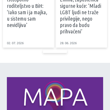
roditeljstvo u BiH:
sigurne kuće: ‘Mladi
‘Iako sam i ja majka,
LGBT ljudi ne traže
u sistemu sam
privilegije, nego
nevidljiva’
pravo da budu
prihvaćeni’
02. 07. 2026
28. 06. 2026