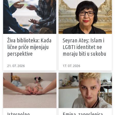
Živa biblioteka: Kada
Seyran Ateş: Islam i
lične priče mijenjaju
LGBTI identitet ne
perspektive
moraju biti u sukobu
21. 07. 2026
17. 07. 2026
Istospolno
Emina, zaposlenica