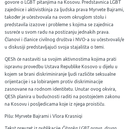
govore o LGBT pitanjima na Kosovu. Predstavnica LGBT
zajednice i aktivistkinja za ljudska prava Myrvete Bajrami,
također je učestvovala na ovom okruglom stolu i
predstavila izazove i probleme s kojima se zajednica
susreće u svom radu na postizanju jednakih prava.
Članovi i članice civilnog društva i NVO-a su učestvovali/e
u diskusiji predstavljajući svoja stajališta o temi.
QESh će nastaviti sa svojim aktivnostima kojima prati
ispravnu provedbu Ustava Republike Kosovo u dijelu u
kojem se brani diskriminiranje ljudi različite seksualne
orijentacije i sa lobiranjem protiv diskriminacije
zasnovane na rodnom identitetu. Unutar ovog okvira,
QESh planira u budućnosti raditi na postojećem zakonu
na Kosovu i posljedicama koje iz njega proističu.
Pišu: Myrvete Bajrami i Vlora Krasniqi
Tekst preuzet iz publikacije
Čitanka LGBT prava, drugo