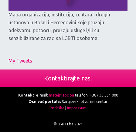
Mapa organizacija, institucija, centara i drugih
ustanova u Bosni i Hercegovini koje pružaju
adekvatnu potporu, pružaju usluge i/ili su
senzibilizirane za rad sa LGBTI osobama
My Tweets
Kontaktirajte nas!
Kontakt:
e-mail:
matej@soc.ba
telefon: +387 33 551 000
Osnivač portala:
Sarajevski otvoreni centar
Podrška
|
Impressum
© LGBTI.ba 2021