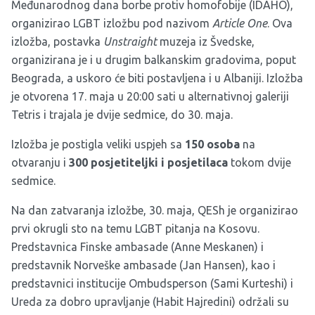
Međunarodnog dana borbe protiv homofobije (IDAHO),
organizirao LGBT izložbu pod nazivom
Article One
. Ova
izložba, postavka
Unstraight
muzeja iz Švedske,
organizirana je i u drugim balkanskim gradovima, poput
Beograda, a uskoro će biti postavljena i u Albaniji. Izložba
je otvorena 17. maja u 20:00 sati u alternativnoj galeriji
Tetris i trajala je dvije sedmice, do 30. maja.
Izložba je postigla veliki uspjeh sa
150 osoba
na
otvaranju i
300 posjetiteljki i posjetilaca
tokom dvije
sedmice.
Na dan zatvaranja izložbe, 30. maja, QESh je organizirao
prvi okrugli sto na temu LGBT pitanja na Kosovu.
Predstavnica Finske ambasade (Anne Meskanen) i
predstavnik Norveške ambasade (Jan Hansen), kao i
predstavnici institucije Ombudsperson (Sami Kurteshi) i
Ureda za dobro upravljanje (Habit Hajredini) održali su