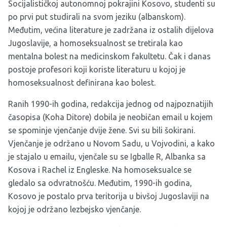
Socijalističkoj autonomnoj pokrajini Kosovo, studenti su
po prvi put studirali na svom jeziku (albanskom).
Međutim, većina literature je zadržana iz ostalih dijelova
Jugoslavije, a homoseksualnost se tretirala kao
mentalna bolest na medicinskom fakultetu. Čak i danas
postoje profesori koji koriste literaturu u kojoj je
homoseksualnost definirana kao bolest.
Ranih 1990-ih godina, redakcija jednog od najpoznatijih
časopisa (Koha Ditore) dobila je neobičan email u kojem
se spominje vjenčanje dvije žene. Svi su bili šokirani.
Vjenčanje je održano u Novom Sadu, u Vojvodini, a kako
je stajalo u emailu, vjenčale su se Igballe R, Albanka sa
Kosova i Rachel iz Engleske. Na homoseksualce se
gledalo sa odvratnošću. Međutim, 1990-ih godina,
Kosovo je postalo prva teritorija u bivšoj Jugoslaviji na
kojoj je održano lezbejsko vjenčanje.