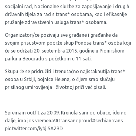
socijalni rad, Nacionalne službe za zapošljavanje i drugih
državnih tijela za rad s trans* osobama, kao i efikasnije
pružanje zdravstvenih usluga trans* osobama.
Organizatori/ce pozivaju sve građane i građanke da
svojim prisustvom podrže skup Ponosa trans* osoba koji
će se održati 20. septembra 2015. godine u Pionirskom
parku u Beogradu s početkom u 11 sati.
Skupu će se pridružiti i trenutačno najistaknutija trans*
osoba u Srbiji, bojnica Helena, o čijem smo
slučaju
prisilnog umirovljenja i životnoj priči već pisali
.
Spremam outfit za 20.09. Krenula sam od obuce, idemo
dalje, ima jos vremena!#transandproud#serbiantrans
pic.twitter.com/iybjISA2BD