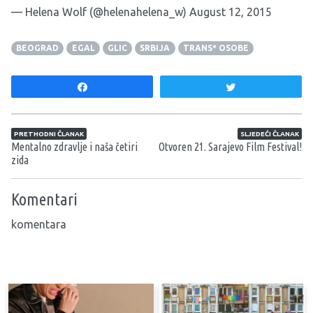
— Helena Wolf (@helenahelena_w)
August 12, 2015
BEOGRAD
EGAL
GLIC
SRBIJA
TRANS* OSOBE
Share
Tweet
Navigacija članaka
PRETHODNI ČLANAK
SLJEDEĆI ČLANAK
Mentalno zdravlje i naša četiri
Otvoren 21. Sarajevo Film Festival!
zida
Komentari
komentara