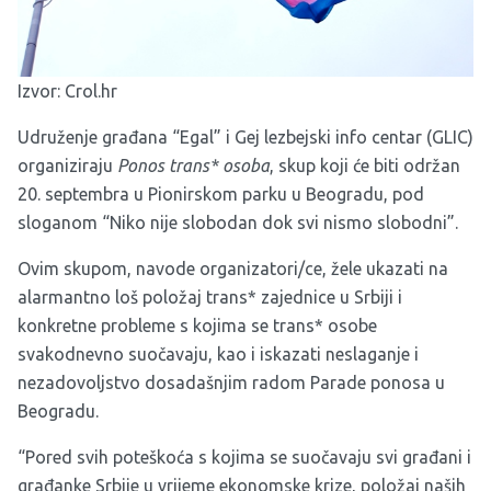
Izvor:
Crol.hr
Udruženje građana “Egal” i Gej lezbejski info centar (GLIC)
organiziraju
Ponos trans* osoba
, skup koji će biti održan
20. septembra u Pionirskom parku u Beogradu, pod
sloganom “Niko nije slobodan dok svi nismo slobodni”.
Ovim skupom, navode organizatori/ce, žele ukazati na
alarmantno loš položaj trans* zajednice u Srbiji i
konkretne probleme s kojima se trans* osobe
svakodnevno suočavaju, kao i iskazati neslaganje i
nezadovoljstvo dosadašnjim radom Parade ponosa u
Beogradu.
“Pored svih poteškoća s kojima se suočavaju svi građani i
građanke Srbije u vrijeme ekonomske krize, položaj naših