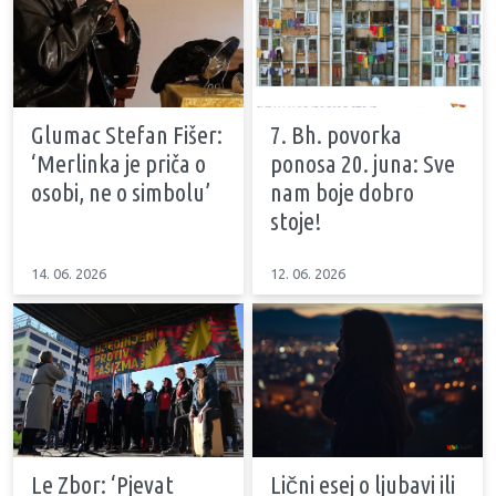
Glumac Stefan Fišer:
7. Bh. povorka
‘Merlinka je priča o
ponosa 20. juna: Sve
osobi, ne o simbolu’
nam boje dobro
stoje!
14. 06. 2026
12. 06. 2026
Le Zbor: ‘Pjevat
Lični esej o ljubavi ili