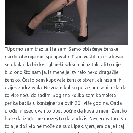
“Uporno sam tražila šta sam. Samo oblačenje ženske
garderobe nije me ispunjavalo. Transvestiti i krosdreseri
se obuku da bi dostigli neki seksualni užitak, ali to nije
bilo ono što sam ja. Iz mene je izviralo neko drugačije
žensko. Često sam kupovala ženske stvari, ali nisam ih
uvijek zadržavala. Ne znam koliko puta sam sebi rekla da
to više neću da radim. Bog zna koliko sam kompleta i
perika bacila u kontejner za ovih 20 i više godina. Onda
prođe mjesec-dva i to opet počne da kuva u meni. Žensko
hoće da izađe i ne možeš to da zadržiš. Nevjerovatno. Ko
to nije doživio ne može da sudi. Ipak, vjerujem da je i taj