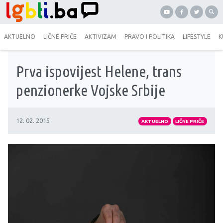
AKTUELNO
LIČNE PRIČE
AKTIVIZAM
PRAVO I POLITIKA
LIFESTYLE
K
Prva ispovijest Helene, trans
penzionerke Vojske Srbije
12. 02. 2015
AKTUELNO
LIČNE PRIČE