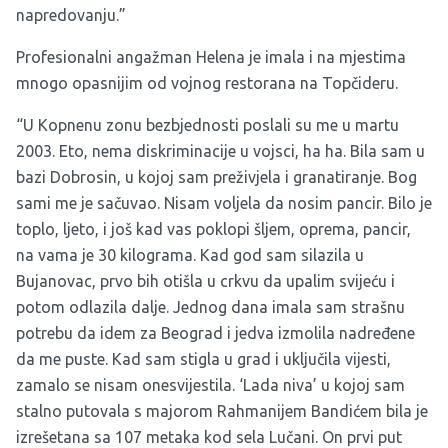
napredovanju.”
Profesionalni angažman Helena je imala i na mjestima
mnogo opasnijim od vojnog restorana na Topčideru.
“U Kopnenu zonu bezbjednosti poslali su me u martu
2003. Eto, nema diskriminacije u vojsci, ha ha. Bila sam u
bazi Dobrosin, u kojoj sam preživjela i granatiranje. Bog
sami me je sačuvao. Nisam voljela da nosim pancir. Bilo je
toplo, ljeto, i još kad vas poklopi šljem, oprema, pancir,
na vama je 30 kilograma. Kad god sam silazila u
Bujanovac, prvo bih otišla u crkvu da upalim svijeću i
potom odlazila dalje. Jednog dana imala sam strašnu
potrebu da idem za Beograd i jedva izmolila nadređene
da me puste. Kad sam stigla u grad i uključila vijesti,
zamalo se nisam onesvijestila. ‘Lada niva’ u kojoj sam
stalno putovala s majorom Rahmanijem Bandićem bila je
izrešetana sa 107 metaka kod sela Lučani. On prvi put