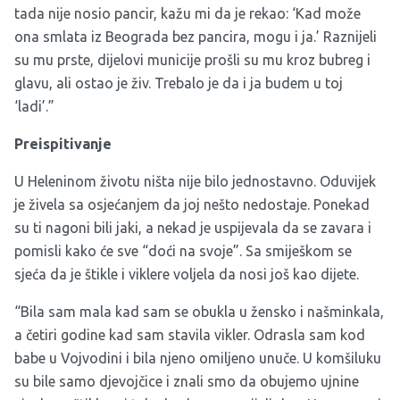
tada nije nosio pancir, kažu mi da je rekao: ‘Kad može
ona smlata iz Beograda bez pancira, mogu i ja.’ Raznijeli
su mu prste, dijelovi municije prošli su mu kroz bubreg i
glavu, ali ostao je živ. Trebalo je da i ja budem u toj
‘ladi’.”
Preispitivanje
U Heleninom životu ništa nije bilo jednostavno. Oduvijek
je živela sa osjećanjem da joj nešto nedostaje. Ponekad
su ti nagoni bili jaki, a nekad je uspijevala da se zavara i
pomisli kako će sve “doći na svoje”. Sa smiješkom se
sjeća da je štikle i viklere voljela da nosi još kao dijete.
“Bila sam mala kad sam se obukla u žensko i našminkala,
a četiri godine kad sam stavila vikler. Odrasla sam kod
babe u Vojvodini i bila njeno omiljeno unuče. U komšiluku
su bile samo djevojčice i znali smo da obujemo ujnine