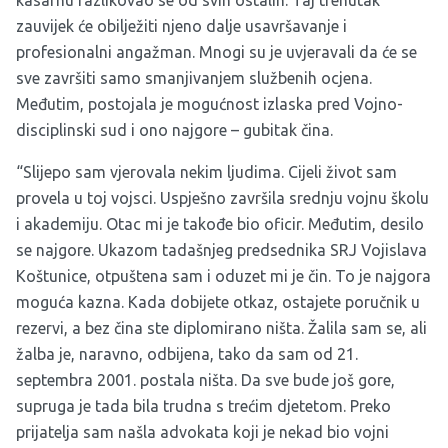
kasarnu razlikovao se od svih ostalih. Taj trenutak
zauvijek će obilježiti njeno dalje usavršavanje i
profesionalni angažman. Mnogi su je uvjeravali da će se
sve završiti samo smanjivanjem službenih ocjena.
Međutim, postojala je mogućnost izlaska pred Vojno-
disciplinski sud i ono najgore – gubitak čina.
“Slijepo sam vjerovala nekim ljudima. Cijeli život sam
provela u toj vojsci. Uspješno završila srednju vojnu školu
i akademiju. Otac mi je takođe bio oficir. Međutim, desilo
se najgore. Ukazom tadašnjeg predsednika SRJ Vojislava
Koštunice, otpuštena sam i oduzet mi je čin. To je najgora
moguća kazna. Kada dobijete otkaz, ostajete poručnik u
rezervi, a bez čina ste diplomirano ništa. Žalila sam se, ali
žalba je, naravno, odbijena, tako da sam od 21.
septembra 2001. postala ništa. Da sve bude još gore,
supruga je tada bila trudna s trećim djetetom. Preko
prijatelja sam našla advokata koji je nekad bio vojni