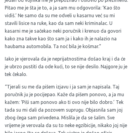
jedan od vojnika me je prepoznao i oslovio po prezimenu.
Pitao me je šta je to, a ja sam mu odgovorila: ‘Kao što
vidiš.’ Ne samo da su me odveli u kasarnu već su mi
stavili lisice na ruke, kao da sam neki kriminalac. U
kasarni me je sačekao neki poručnik i krenuo da govori
kako zna takve kao što sam ja i kako ih je nalazio na
haubama automobila. Ta noć bila je košmar.”
Iako je vjerovala da je neprijatnostima došao kraj i da će
je ubrzo pustiti da ode kući, to se nije desilo. Najgore ju je
tek čekalo.
“Tjerali su me da pišem izjavu i ja sam je napisala. Taj
poručnik ju je pocijepao. Kaže da pišem ponovo, a ja mu
kažem: ‘Piši sam ponovo ako ti ovo nije bilo dobro.’ Tek
tada su mi dali da pozovem suprugu. Objasnila sam joj
zbog čega sam privedena. Mislila je da se šalim. Sve
vrijeme je verovala da su to neke egzibicije, nikako joj nije