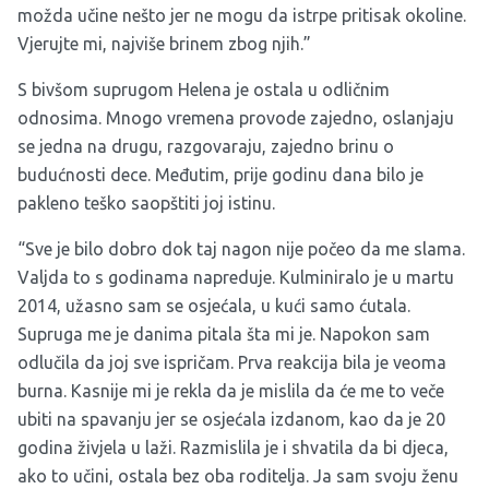
možda učine nešto jer ne mogu da istrpe pritisak okoline.
Vjerujte mi, najviše brinem zbog njih.”
S bivšom suprugom Helena je ostala u odličnim
odnosima. Mnogo vremena provode zajedno, oslanjaju
se jedna na drugu, razgovaraju, zajedno brinu o
budućnosti dece. Međutim, prije godinu dana bilo je
pakleno teško saopštiti joj istinu.
“Sve je bilo dobro dok taj nagon nije počeo da me slama.
Valjda to s godinama napreduje. Kulminiralo je u martu
2014, užasno sam se osjećala, u kući samo ćutala.
Supruga me je danima pitala šta mi je. Napokon sam
odlučila da joj sve ispričam. Prva reakcija bila je veoma
burna. Kasnije mi je rekla da je mislila da će me to veče
ubiti na spavanju jer se osjećala izdanom, kao da je 20
godina živjela u laži. Razmislila je i shvatila da bi djeca,
ako to učini, ostala bez oba roditelja. Ja sam svoju ženu