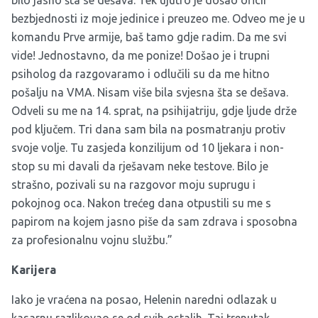
bilo jasno šta se dešava. Tek ujutro je došao oficir
bezbjednosti iz moje jedinice i preuzeo me. Odveo me je u
komandu Prve armije, baš tamo gdje radim. Da me svi
vide! Jednostavno, da me ponize! Došao je i trupni
psiholog da razgovaramo i odlučili su da me hitno
pošalju na VMA. Nisam više bila svjesna šta se dešava.
Odveli su me na 14. sprat, na psihijatriju, gdje ljude drže
pod ključem. Tri dana sam bila na posmatranju protiv
svoje volje. Tu zasjeda konzilijum od 10 ljekara i non-
stop su mi davali da rješavam neke testove. Bilo je
strašno, pozivali su na razgovor moju suprugu i
pokojnog oca. Nakon trećeg dana otpustili su me s
papirom na kojem jasno piše da sam zdrava i sposobna
za profesionalnu vojnu službu.”
Karijera
Iako je vraćena na posao, Helenin naredni odlazak u