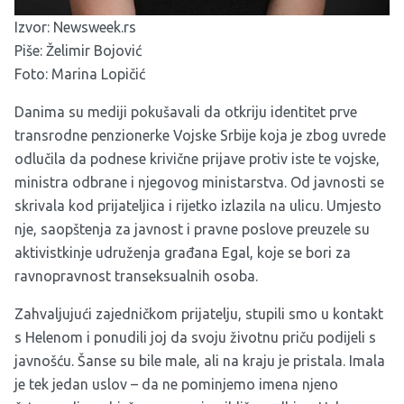
Izvor:
Newsweek.rs
Piše: Želimir Bojović
Foto: Marina Lopičić
Danima su mediji pokušavali da otkriju identitet prve
transrodne penzionerke Vojske Srbije koja je zbog uvrede
odlučila da podnese krivične prijave protiv iste te vojske,
ministra odbrane i njegovog ministarstva. Od javnosti se
skrivala kod prijateljica i rijetko izlazila na ulicu. Umjesto
nje, saopštenja za javnost i pravne poslove preuzele su
aktivistkinje udruženja građana Egal, koje se bori za
ravnopravnost transeksualnih osoba.
Zahvaljujući zajedničkom prijatelju, stupili smo u kontakt
s Helenom i ponudili joj da svoju životnu priču podijeli s
javnošću. Šanse su bile male, ali na kraju je pristala. Imala
je tek jedan uslov – da ne pominjemo imena njeno