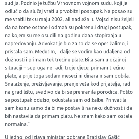
sudija. Podnio je tužbu Vrhovnom vojnom sudu, koji je
odlučio da slučaj vrati u prvobitni postupak. Na posao su
me vratili tek u maju 2002, ali nadležni u Vojsci nisu željeli
da na tome ostane i odmah su pokrenuli drugi postupak,
na kojem su me osudili na godinu dana stopiranja u
napredovanju. Advokat je bio za to da se opet žalimo, i
pristala sam. Međutim, i dalje se vodim kao udaljena od
dužnosti i primam tek trećinu plate. Bila sam u očajnoj
situaciji – supruga ne radi, troje djece, primam trećinu
plate, a prije toga sedam meseci ni dinara nisam dobila.
Snalaženje, preživljavanje, pranje veša kod prijatelja, rad
na gradilištu, sve živo da bi se prehranila porodica. Pošto
se postupak odužio, odustala sam od žalbe. Prihvatila
sam kaznu samo da bi me postavili na neku dužnost i da
bih nastavila da primam platu. Ne znam kako sam ostala
normalna.”
U jednoj od izjava ministar odbrane Bratislav Gašić