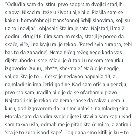
“Odlučila sam da istinu prvo saopštim dvojici starijih
sinova. Nikad mi teže u životu nije bilo. Plašila sam se
kako u homofobnoj i transfobnoj Srbiji sinovima, koji su
uz to i navijači, objasniti šta im je tata. Najstariji ima 21
godinu, drugi 16. Čim sam im rekla, stariji je počeo da
skače, viče, i na kraju mi je rekao: ‘Pored svih tumora, tebi
baš to da zapadne’. Nema ničeg težeg nego kada vas
dijete ubode u srce. Mlađi je ćutao i u nekom trenutku
izgovorio: ‘Auuu, jeb***, she-male.’ Načuo je negdje,
valjda, šta je to… Ćerka je nedavno napunila 13, a
najmlađi sin ima četiri godine. Kad sam otišla u penziju,
prvo što sam uradila bilo je da se ofarbam u plavo.
Najstariji sin je rekao da nema šanse da takva uđem u
kuću, pod izgovorom da ću time uplašiti najmlađeg sina.
Morala sam da vidim svoje dijete i stavila sam kapu. Kad
sam takva ušla, odmah me je pitao šta će mi to, a zatim i
‘šta je to žuto ispod kape’. Tog dana smo kitili jelku – to