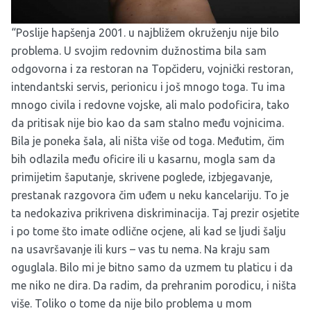
“Poslije hapšenja 2001. u najbližem okruženju nije bilo
problema. U svojim redovnim dužnostima bila sam
odgovorna i za restoran na Topčideru, vojnički restoran,
intendantski servis, perionicu i još mnogo toga. Tu ima
mnogo civila i redovne vojske, ali malo podoficira, tako
da pritisak nije bio kao da sam stalno među vojnicima.
Bila je poneka šala, ali ništa više od toga. Međutim, čim
bih odlazila među oficire ili u kasarnu, mogla sam da
primijetim šaputanje, skrivene poglede, izbjegavanje,
prestanak razgovora čim uđem u neku kancelariju. To je
ta nedokaziva prikrivena diskriminacija. Taj prezir osjetite
i po tome što imate odlične ocjene, ali kad se ljudi šalju
na usavršavanje ili kurs – vas tu nema. Na kraju sam
oguglala. Bilo mi je bitno samo da uzmem tu platicu i da
me niko ne dira. Da radim, da prehranim porodicu, i ništa
više. Toliko o tome da nije bilo problema u mom