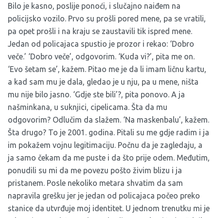
Bilo je kasno, poslije ponoći, i slučajno naiđem na
policijsko vozilo. Prvo su prošli pored mene, pa se vratili,
pa opet prošli i na kraju se zaustavili tik ispred mene.
Jedan od policajaca spustio je prozor i rekao: ‘Dobro
veče.’ ‘Dobro veče’, odgovorim. ‘Kuda vi?’, pita me on.
‘Evo šetam se’, kažem. Pitao me je da li imam ličnu kartu,
a kad sam mu je dala, gledao je u nju, pa u mene, ništa
mu nije bilo jasno. ‘Gdje ste bili’?, pita ponovo. A ja
našminkana, u suknjici, cipelicama. Šta da mu
odgovorim? Odlučim da slažem. ‘Na maskenbalu’, kažem.
Šta drugo? To je 2001. godina. Pitali su me gdje radim i ja
im pokažem vojnu legitimaciju. Počnu da je zagledaju, a
ja samo čekam da me puste i da što prije odem. Međutim,
ponudili su mi da me povezu pošto živim blizu i ja
pristanem. Posle nekoliko metara shvatim da sam
napravila grešku jer je jedan od policajaca počeo preko
stanice da utvrđuje moj identitet. U jednom trenutku mi je