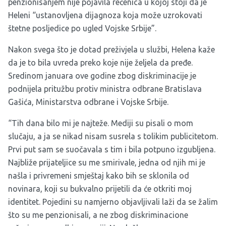
penzionisanjem nije pojavila rečenica u kojoj stoji da je
Heleni “ustanovljena dijagnoza koja može uzrokovati
štetne posljedice po ugled Vojske Srbije”.
Nakon svega što je dotad preživjela u službi, Helena kaže
da je to bila uvreda preko koje nije željela da pređe.
Sredinom januara ove godine zbog diskriminacije je
podnijela pritužbu protiv ministra odbrane Bratislava
Gašića, Ministarstva odbrane i Vojske Srbije.
“Tih dana bilo mi je najteže. Mediji su pisali o mom
slučaju, a ja se nikad nisam susrela s tolikim publicitetom.
Prvi put sam se suočavala s tim i bila potpuno izgubljena.
Najbliže prijateljice su me smirivale, jedna od njih mi je
našla i privremeni smještaj kako bih se sklonila od
novinara, koji su bukvalno prijetili da će otkriti moj
identitet. Pojedini su namjerno objavljivali laži da se žalim
što su me penzionisali, a ne zbog diskriminacione