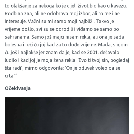
to olakšanje za nekoga ko je cijeli život bio kao u kavezu.
Rodbina zna, ali ne odobrava moj izbor, ali to me i ne
interesuje. Važni su mi samo moji najbliži. Takvo je
vrijeme došlo, svi su se odrodili i viđamo se samo po
sahranama. Samo još majci nisam rekla, ali ona je sada
bolesna i reći ću joj kad za to dođe vrijeme. Mada, s njom
ću još i najlakše jer znam da je, kad se 2001. dešavalo
ludilo i kad joj je moja žena rekla: ‘Evo ti tvoj sin, pogledaj
šta radi’, mirno odgovorila: ‘On je oduvek voleo da se
crta.’”
Očekivanja