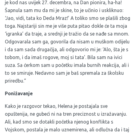
je kod nas uvijek 27. decembra, na Dan pionira, ha-ha!
Šapnula sam mu da mi je skine, to je učinio i uskliknuo:
‘Jao, vidi, tata ko Deda Mraz!’ A toliko smo se plašili zbog
toga. Najstariji sin me je više puta pitao dokle će ta moja
‘igranka’ da traje, a srednji je tražio da se nađe sa mnom.
Odgovarala sam ga, govorila da nisam u muškom odijelu
i da sam sada drugačija, ali odgovorio mi je: ‘Alo, šta je s
tobom, i da imaš rogove, moj si tata’. Bila sam na ivici
suza. Sa ćerkom sam u početku imala burnih reakcija, ali i
to se smiruje. Nedavno sam je baš spremala za školsku
priredbu.”
Ponižavanje
Kako je razgovor tekao, Helena je postajala sve
opuštenija, ne gubeći ni na tren preciznost u izražavanju.
Ali, kad smo se dotakli početka njenog konflikta s
Vojskom, postala je malo uznemirena, ali odlučna da i taj