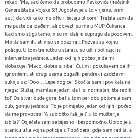
rekao: ‘Ma, sad ćemo da probudimo Pavkovića (načelnik
Generalštaba Vojske SR Jugoslavije u to vrijeme, prim.
aut.) da vidi kako mu oficiri šetaju ulicom.’ Tražila sam da
me puste da izađem, ali odvezli su me u MUP Čukarica.
Kad smo stigli tamo, nisu mi dali ni suprugu da pozovem.
Molila sam ih, ali nisu se obazirali. Pozvali su vojnu
policiju. U tom trenutku u stanicu su ušli i policajci iz
interventne jedinice. Jedan od njih počeo je da mi
dobacuje: ‘Maco, dobra si riba.’ Ćutim i pokušavam da ih
ignorišem, ali drugi uzima dugački pendrek i zadiže mi
suknju uz: ‘Ooo… Lepe nogice.’ Skočila sam i povikala na
njega: ‘Slušaj, mamlaze jedan, da li si normalan, šta radiš
to!’ Da stvar bude gora, baš u tom periodu polomila sam
zub, gornju jedinicu. To je primijetio jedan od njih i počeo
da me provocira: ‘A zubić što fali, je l’ ti to mušterija
izbila?’ Osjećala sam se bijesno i bespomoćno. Ubrzo je u
stanicu ušla vojna policija s Topčidera, gdje sam radila, a