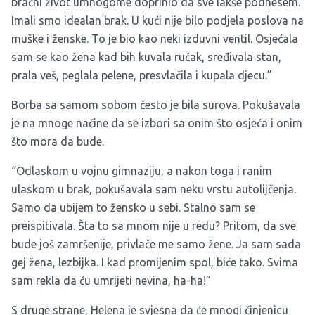
bračni život umnogome doprinio da sve lakše podnesem.
Imali smo idealan brak. U kući nije bilo podjela poslova na
muške i ženske. To je bio kao neki izduvni ventil. Osjećala
sam se kao žena kad bih kuvala ručak, sređivala stan,
prala veš, peglala pelene, presvlačila i kupala djecu.”
Borba sa samom sobom često je bila surova. Pokušavala
je na mnoge načine da se izbori sa onim što osjeća i onim
što mora da bude.
“Odlaskom u vojnu gimnaziju, a nakon toga i ranim
ulaskom u brak, pokušavala sam neku vrstu autolijčenja.
Samo da ubijem to žensko u sebi. Stalno sam se
preispitivala. Šta to sa mnom nije u redu? Pritom, da sve
bude još zamršenije, privlače me samo žene. Ja sam sada
gej žena, lezbijka. I kad promijenim spol, biće tako. Svima
sam rekla da ću umrijeti nevina, ha-ha!”
S druge strane, Helena je svjesna da će mnogi činjenicu