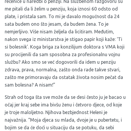
rečenice u naredbi o penziji. Na službenom razgovoru su
me pitali da li želim u penziju, koja iznosi 60 odsto od
plate, i pristala sam. To mi je davalo mogućnost da 24
sata budem ono što jesam, da budem žena. To je
nemjerljivo. Više nisam željela da licitiram. Međutim,
nakon svega iz ministarstva je stigao papir koji kaže: ‘Ti
si bolesnik’. Koga briga za konzilijum doktora s VMA koji
su procijenili da sam sposobna za profesionalnu vojnu
službu? Ako smo se već dogovorili da idem u penziju
zdrava, prava, normalna, zašto onda rade takve stvari,
zašto me primoravaju da ostatak života nosim pečat da
sam bolesna? A nisam!”
Strah od toga šta sve može da se desi često ju je bacao u
očaj jer kraj sebe ima bivšu ženu i četvoro djece, od koje
je troje maloljetno. Njihova bezbjednost Heleni je
najvažnija. “Moja djeca su mlada, dvoje je u pubertetu, i
bojim se da će doći u situaciju da se potuku, da sebi