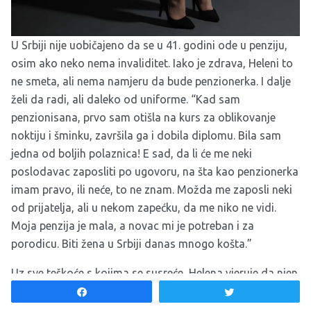
U Srbiji nije uobičajeno da se u 41. godini ode u penziju,
osim ako neko nema invaliditet. Iako je zdrava, Heleni to
ne smeta, ali nema namjeru da bude penzionerka. I dalje
želi da radi, ali daleko od uniforme. “Kad sam
penzionisana, prvo sam otišla na kurs za oblikovanje
noktiju i šminku, završila ga i dobila diplomu. Bila sam
jedna od boljih polaznica! E sad, da li će me neki
poslodavac zaposliti po ugovoru, na šta kao penzionerka
imam pravo, ili neće, to ne znam. Možda me zaposli neki
od prijatelja, ali u nekom zapećku, da me niko ne vidi.
Moja penzija je mala, a novac mi je potreban i za
porodicu. Biti žena u Srbiji danas mnogo košta.”
Uz sve teškoće s kojima se susreće, Helena vjeruje da njen
život tek sada ima pun smisao. Proces tranzicije u kojem
Share
Tweet
se nalazi zahtijeva mnogo, ali hormonska terapija je