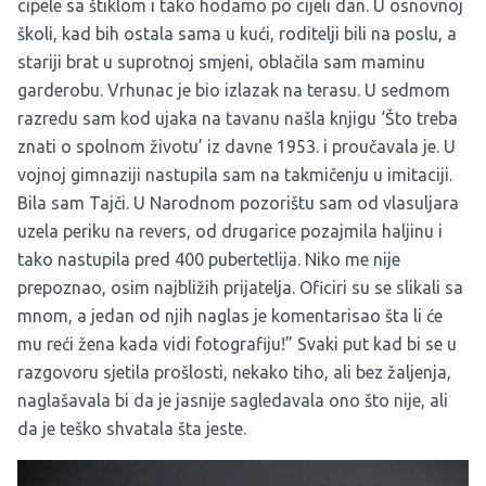
cipele sa štiklom i tako hodamo po cijeli dan. U osnovnoj
školi, kad bih ostala sama u kući, roditelji bili na poslu, a
stariji brat u suprotnoj smjeni, oblačila sam maminu
garderobu. Vrhunac je bio izlazak na terasu. U sedmom
razredu sam kod ujaka na tavanu našla knjigu ‘Što treba
znati o spolnom životu’ iz davne 1953. i proučavala je. U
vojnoj gimnaziji nastupila sam na takmičenju u imitaciji.
Bila sam Tajči. U Narodnom pozorištu sam od vlasuljara
uzela periku na revers, od drugarice pozajmila haljinu i
tako nastupila pred 400 pubertetlija. Niko me nije
prepoznao, osim najbližih prijatelja. Oficiri su se slikali sa
mnom, a jedan od njih naglas je komentarisao šta li će
mu reći žena kada vidi fotografiju!” Svaki put kad bi se u
razgovoru sjetila prošlosti, nekako tiho, ali bez žaljenja,
naglašavala bi da je jasnije sagledavala ono što nije, ali
da je teško shvatala šta jeste.