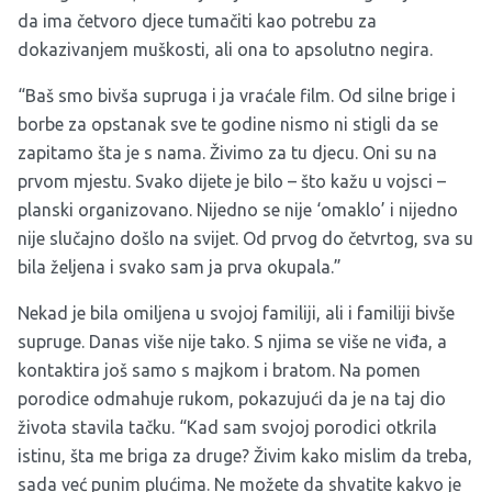
da ima četvoro djece tumačiti kao potrebu za
dokazivanjem muškosti, ali ona to apsolutno negira.
“Baš smo bivša supruga i ja vraćale film. Od silne brige i
borbe za opstanak sve te godine nismo ni stigli da se
zapitamo šta je s nama. Živimo za tu djecu. Oni su na
prvom mjestu. Svako dijete je bilo – što kažu u vojsci –
planski organizovano. Nijedno se nije ‘omaklo’ i nijedno
nije slučajno došlo na svijet. Od prvog do četvrtog, sva su
bila željena i svako sam ja prva okupala.”
Nekad je bila omiljena u svojoj familiji, ali i familiji bivše
supruge. Danas više nije tako. S njima se više ne viđa, a
kontaktira još samo s majkom i bratom. Na pomen
porodice odmahuje rukom, pokazujući da je na taj dio
života stavila tačku. “Kad sam svojoj porodici otkrila
istinu, šta me briga za druge? Živim kako mislim da treba,
sada već punim plućima. Ne možete da shvatite kakvo je