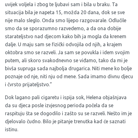
uvijek voljela i zbog te ljubavi sam i bila u braku. Ta
situacija bila je napeta 15, možda 20 dana, dok se sve
nije malo sleglo. Onda smo lijepo razgovarale. Odlučile
smo da se sporazumno razvedemo, a da ona dobije
starateljstvo nad djecom kako bih ja mogla da krenem
dalje. U maju sam se fizički odvojila od njih, a krajem
oktobra smo se razveli. Ja sam se povukla i idem svojim
putem, ali skoro svakodnevno se viđamo, tako da mi je
bivša supruga sada najbolja drugarica. Niti mene ko bolje
poznaje od nje, niti nju od mene. Sada imamo divnu djecu
i čvrsto prijateljstvo.”
Dok lagano pali cigaretu i ispija sok, Helena objašnjava
da su djeca posle izvjesnog perioda počela da se
raspituju šta se dogodilo i zašto su se razveli. Nešto im je
djelovalo čudno. Bilo je pitanje trenutka kad će saznati
istinu.