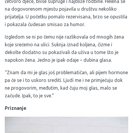
četvoro djece, bivše supruge i najbliže rodbine. Helena se
na dogovorenom mjestu pojavila u društvu nekoliko
prijatelja. U početku pomalo rezervisana, brzo se opustila
i pokazala čudesan smisao za humor.
Izgledom se ni po čemu nije razlikovala od mnogih žena
koje srećemo na ulici. Suknja iznad koljena, čizme i
dekolte dodatno su pokazivali da uživa u tome što je
napokon žena. Jedno je ipak odaje – dubina glasa.
“Znam da mi je glas još problematičan, ali pijem hormone
pa će se i to uskoro srediti. Ljudi me i ne primjećuju dok
ne progovorim, međutim, kad čuju moj glas, malo se
začude. Ipak, to je sve.”
Priznanje