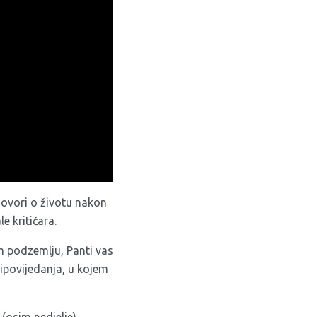
govori o životu nakon
e kritičara.
m podzemlju, Panti vas
pripovijedanja, u kojem
(osim nedjelje).