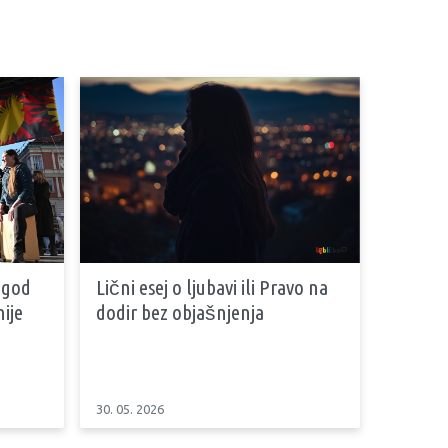
 god
Lični esej o ljubavi ili Pravo na
ije
dodir bez objašnjenja
30. 05. 2026