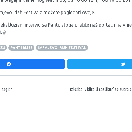
jevo Irish Festivala možete pogledati
ovdje
.
kskluzivni intervju sa Panti, stoga pratite naš portal, i na vri
aj!
CES
PANTI BLISS
SARAJEVO IRISH FESTIVAL
Share
T
aka
iragić?
Izložba ‘Vidite li razliku?’ se sutra 