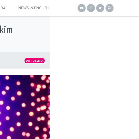
URA
NEWS IN ENGLISH
skim
AKTUELNO