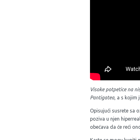
Visoke potpetice na n
Pantigatea
, a s kojim
Opisujući susrete sa 
poziva u njen hiperreal
obećava da će reći ono
Karte se mogu kupiti n