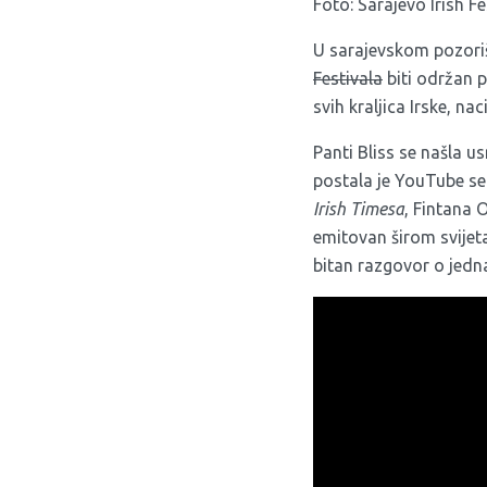
Foto: Sarajevo Irish Fe
U sarajevskom pozoriš
Festivala
biti održan 
svih kraljica Irske, n
Panti Bliss se našla u
postala je YouTube se
Irish Timesa
, Fintana 
emitovan širom svijet
bitan razgovor o jedna