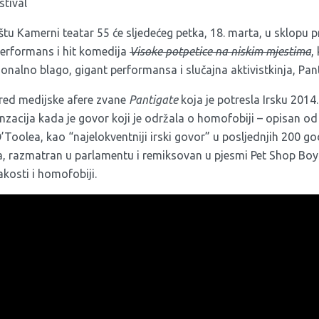
stival
tu Kamerni teatar 55 će sljedećeg petka, 18. marta, u sklopu 
performans i hit komedija
Visoke potpetice na niskim mjestima
,
acionalno blago, gigant performansa i slučajna aktivistkinja,
Pant
sred medijske afere zvane
Pantigate
koja je potresla Irsku 2014
nzacija kada je govor koji je održala o homofobiji – opisan o
O’Toolea, kao “najelokventniji irski govor” u posljednjih 200 go
a, razmatran u parlamentu i remiksovan u pjesmi Pet Shop Boy
kosti i homofobiji.