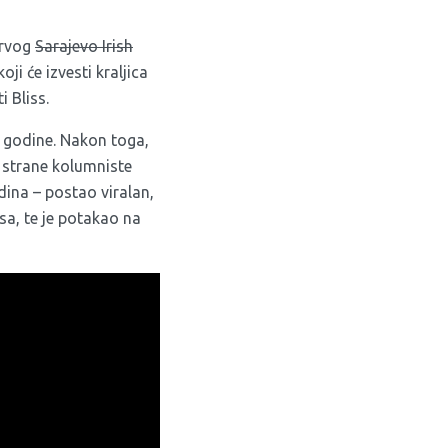
prvog
Sarajevo Irish
 koji će izvesti kraljica
i Bliss
.
. godine. Nakon toga,
d strane kolumniste
dina – postao viralan,
sa, te je potakao na