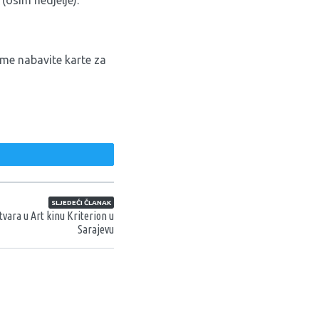
jeme nabavite karte za
weet
SLJEDEĆI ČLANAK
otvara u Art kinu Kriterion u
Sarajevu