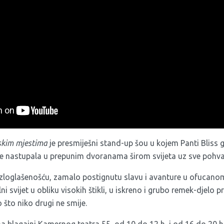
iskim mjestima
je presmiješni stand-up šou u kojem Panti Bliss 
 je nastupala u prepunim dvoranama širom svijeta uz sve pohval
ozloglašenošću, zamalo postignutu slavu i avanture u ofucano
ni svijet u obliku visokih štikli, u iskreno i grubo remek-djelo 
 što niko drugi ne smije.
a blagajni Kamernog teatra 55, od 10 do 12 h, i od 16 do 20 h 