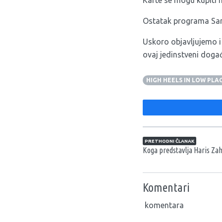
Ostatak programa Sara
Uskoro objavljujemo i e
ovaj jedinstveni događ
HIGH HEELS IN LOW PLA
Navigacija član
PRETHODNI ČLANAK
Koga predstavlja Haris Zah
Komentari
komentara