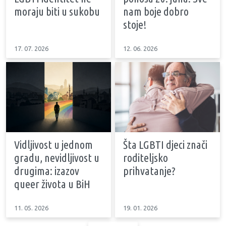
moraju biti u sukobu
nam boje dobro
stoje!
17. 07. 2026
12. 06. 2026
Vidljivost u jednom
Šta LGBTI djeci znači
gradu, nevidljivost u
roditeljsko
drugima: izazov
prihvatanje?
queer života u BiH
11. 05. 2026
19. 01. 2026