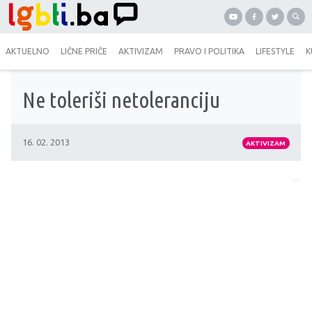
AKTUELNO
LIČNE PRIČE
AKTIVIZAM
PRAVO I POLITIKA
LIFESTYLE
K
Ne toleriši netoleranciju
16. 02. 2013
AKTIVIZAM