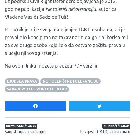
uz podršku Civil Right Defenders objavljena je 2012.
godine publikacija
Ne toleriši netoleranciju
, autorica
Vladane Vasić i Sadžide Tulić.
Priručnik je prije svega namijenjen LGBT osobama, ali je
pravni dio koncipiran na takav način da ga čini korisnim i
za sve druge osobe koje žele da ostvare zaštitu prava u
slučaju njihovog kršenja.
Na ovom
linku
možete preuzeti PDF verziju.
LJUDSKA PRAVA
NE TOLERIŠI NETOLERANCIJU
SARAJEVSKI OTVORENI CENTAR
Share
Tweet
Navigacija članaka
PRETHODNI ČLANAK
SLJEDEĆI ČLANAK
Saopštenje o uvođenju
Povijest LGBTIQ aktivizma u