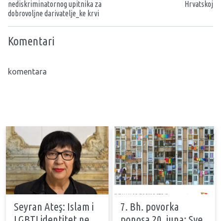
nediskriminatornog upitnika za
Hrvatskoj
dobrovoljne darivatelje_ke krvi
Komentari
komentara
Seyran Ateş: Islam i
7. Bh. povorka
LGBTI identitet ne
ponosa 20. juna: Sve