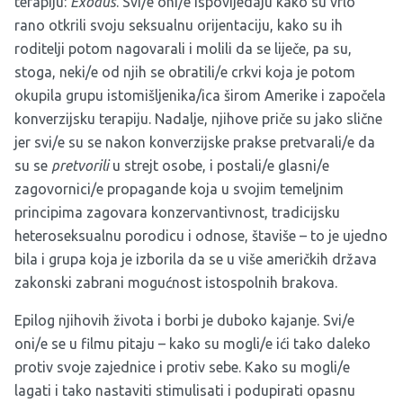
terapiju:
Exodus
. Svi/e oni/e ispovijedaju kako su vrlo
rano otkrili svoju seksualnu orijentaciju, kako su ih
roditelji potom nagovarali i molili da se liječe, pa su,
stoga, neki/e od njih se obratili/e crkvi koja je potom
okupila grupu istomišljenika/ica širom Amerike i započela
konverzijsku terapiju. Nadalje, njihove priče su jako slične
jer svi/e su se nakon konverzijske prakse pretvarali/e da
su se
pretvorili
u strejt osobe, i postali/e glasni/e
zagovornici/e propagande koja u svojim temeljnim
principima zagovara konzervantivnost, tradicijsku
heteroseksualnu porodicu i odnose, štaviše – to je ujedno
bila i grupa koja je izborila da se u više američkih država
zakonski zabrani mogućnost istospolnih brakova.
Epilog njihovih života i borbi je duboko kajanje. Svi/e
oni/e se u filmu pitaju – kako su mogli/e ići tako daleko
protiv svoje zajednice i protiv sebe. Kako su mogli/e
lagati i tako nastaviti stimulisati i podupirati opasnu