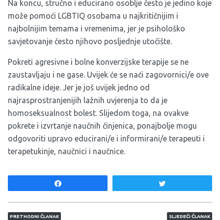
Na koncu, stručno i educirano osoblje često je jedino koje
može pomoći LGBTIQ osobama u najkritičnijim i
najbolnijim temama i vremenima, jer je psihološko
savjetovanje često njihovo posljednje utočište.
Pokreti agresivne i bolne konverzijske terapije se ne
zaustavljaju i ne gase. Uvijek će se naći zagovornici/e ove
radikalne ideje. Jer je još uvijek jedno od
najrasprostranjenijih lažnih uvjerenja to da je
homoseksualnost bolest. Slijedom toga, na ovakve
pokrete i izvrtanje naučnih činjenica, ponajbolje mogu
odgovoriti upravo educirani/e i informirani/e terapeuti i
terapetukinje, naučnici i naučnice.
Share
Tweet
Navigacija članaka
PRETHODNI ČLANAK
SLJEDEĆI ČLANAK