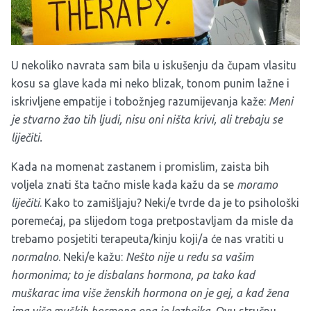
U nekoliko navrata sam bila u iskušenju da čupam vlasitu
kosu sa glave kada mi neko blizak, tonom punim lažne i
iskrivljene empatije i tobožnjeg razumijevanja kaže:
Meni
je stvarno žao tih ljudi, nisu oni ništa krivi, ali trebaju se
liječiti.
Kada na momenat zastanem i promislim, zaista bih
voljela znati šta tačno misle kada kažu da se
moramo
liječiti
. Kako to zamišljaju? Neki/e tvrde da je to psihološki
poremećaj, pa slijedom toga pretpostavljam da misle da
trebamo posjetiti terapeuta/kinju koji/a će nas vratiti u
normalno
. Neki/e kažu:
Nešto nije u redu sa vašim
hormonima; to je disbalans hormona, pa tako kad
muškarac ima više ženskih hormona on je gej, a kad žena