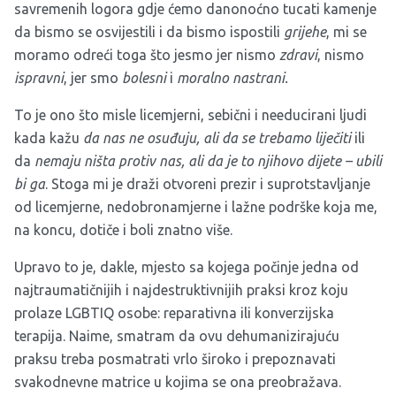
savremenih logora gdje ćemo danonoćno tucati kamenje
da bismo se osvijestili i da bismo ispostili
grijehe
, mi se
moramo odreći toga što jesmo jer nismo
zdravi
, nismo
ispravni
, jer smo
bolesni
i
moralno nastrani.
To je ono što misle licemjerni, sebični i needucirani ljudi
kada kažu
da nas ne osuđuju, ali da se trebamo liječiti
ili
da
nemaju ništa protiv nas, ali da je to njihovo dijete – ubili
bi ga
. Stoga mi je draži otvoreni prezir i suprotstavljanje
od licemjerne, nedobronamjerne i lažne podrške koja me,
na koncu, dotiče i boli znatno više.
Upravo to je, dakle, mjesto sa kojega počinje jedna od
najtraumatičnijih i najdestruktivnijih praksi kroz koju
prolaze LGBTIQ osobe: reparativna ili konverzijska
terapija. Naime, smatram da ovu dehumanizirajuću
praksu treba posmatrati vrlo široko i prepoznavati
svakodnevne matrice u kojima se ona preobražava.