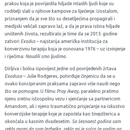
praksu koja je povrijedila hiljade mladih ljudi koje su
roditelji slali u njihove kampove za liječenje. Uostalom,
priznanjem da je sve što su desetljećima propagirali i
medijski veličali zapravo laž, a da je prava istina hiljade
uništenih života, rezultiralo je time da se 2013. godine
zatvori
Exodus
– najstarija američka institucija za
konverzivnu terapiju koja je osnovana 1976 – uz izvinjenje
i riječima:
Naudili smo ljudima
.
Dirljiva i bolna ispovijest jedne od povrijeđenih žrtava
Exodusa
– Julie Rodgeres, potvrđuje činjenicu da se u
ovako koncipiranim praksama zapravo više naudi nego
što se pomogne. U filmu
Pray Away
, paralelno pratimo
njenu sretnu istospolnu vezu i vjenčanje sa partnericom
Amandom, ali i njeno traumatično prisjećanje na iskustvo
konverzijske terapije koje je započela kao tinejdžerica a
okončala u kasnim dvadesetim
. Sa šesnaest godina sam
rekla mami da sam lezbejka, rekla mi je sutra te vodim na