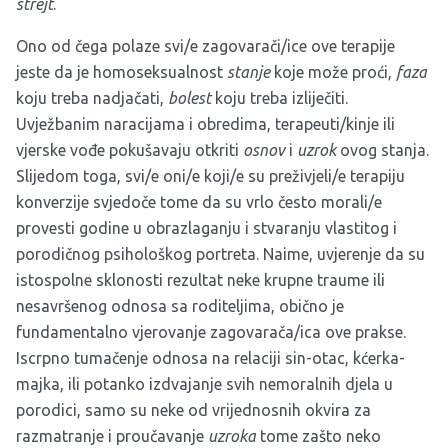
strejt
.
Ono od čega polaze svi/e zagovarači/ice ove terapije
jeste da je homoseksualnost
stanje
koje može proći,
faza
koju treba nadjačati,
bolest
koju treba izliječiti.
Uvježbanim naracijama i obredima, terapeuti/kinje ili
vjerske vođe pokušavaju otkriti
osnov
i
uzrok
ovog stanja.
Slijedom toga, svi/e oni/e koji/e su preživjeli/e terapiju
konverzije svjedoče tome da su vrlo često morali/e
provesti godine u obrazlaganju i stvaranju vlastitog i
porodičnog psihološkog portreta. Naime, uvjerenje da su
istospolne sklonosti rezultat neke krupne traume ili
nesavršenog odnosa sa roditeljima, obično je
fundamentalno vjerovanje zagovarača/ica ove prakse.
Iscrpno tumačenje odnosa na relaciji sin-otac, kćerka-
majka, ili potanko izdvajanje svih nemoralnih djela u
porodici, samo su neke od vrijednosnih okvira za
razmatranje i proučavanje
uzroka
tome zašto neko