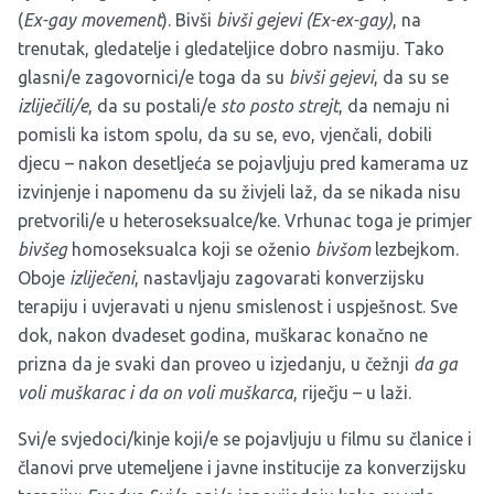
(
Ex-gay movement
). Bivši
bivši gejevi (Ex-ex-gay)
, na
trenutak, gledatelje i gledateljice dobro nasmiju. Tako
glasni/e zagovornici/e toga da su
bivši gejevi
, da su se
izliječili/e
, da su postali/e
sto posto strejt
, da nemaju ni
pomisli ka istom spolu, da su se, evo, vjenčali, dobili
djecu – nakon desetljeća se pojavljuju pred kamerama uz
izvinjenje i napomenu da su živjeli laž, da se nikada nisu
pretvorili/e u heteroseksualce/ke. Vrhunac toga je primjer
bivšeg
homoseksualca koji se oženio
bivšom
lezbejkom.
Oboje
izliječeni
, nastavljaju zagovarati konverzijsku
terapiju i uvjeravati u njenu smislenost i uspješnost. Sve
dok, nakon dvadeset godina, muškarac konačno ne
prizna da je svaki dan proveo u izjedanju, u čežnji
da ga
voli muškarac i da on voli muškarca
, riječju – u laži.
Svi/e svjedoci/kinje koji/e se pojavljuju u filmu su članice i
članovi prve utemeljene i javne institucije za konverzijsku