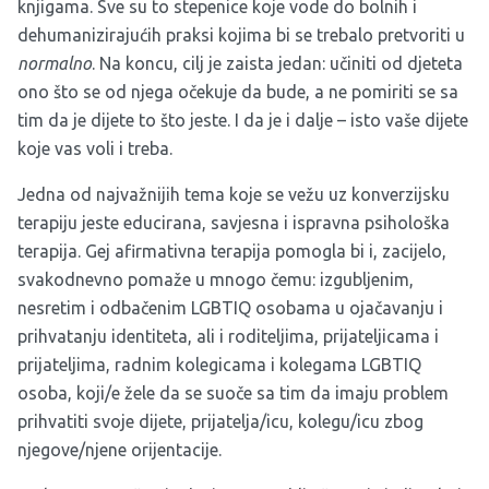
knjigama. Sve su to stepenice koje vode do bolnih i
dehumanizirajućih praksi kojima bi se trebalo pretvoriti u
normalno
. Na koncu, cilj je zaista jedan: učiniti od djeteta
ono što se od njega očekuje da bude, a ne pomiriti se sa
tim da je dijete to što jeste. I da je i dalje – isto vaše dijete
koje vas voli i treba.
Jedna od najvažnijih tema koje se vežu uz konverzijsku
terapiju jeste educirana, savjesna i ispravna psihološka
terapija. Gej afirmativna terapija pomogla bi i, zacijelo,
svakodnevno pomaže u mnogo čemu: izgubljenim,
nesretim i odbačenim LGBTIQ osobama u ojačavanju i
prihvatanju identiteta, ali i roditeljima, prijateljicama i
prijateljima, radnim kolegicama i kolegama LGBTIQ
osoba, koji/e žele da se suoče sa tim da imaju problem
prihvatiti svoje dijete, prijatelja/icu, kolegu/icu zbog
njegove/njene orijentacije.