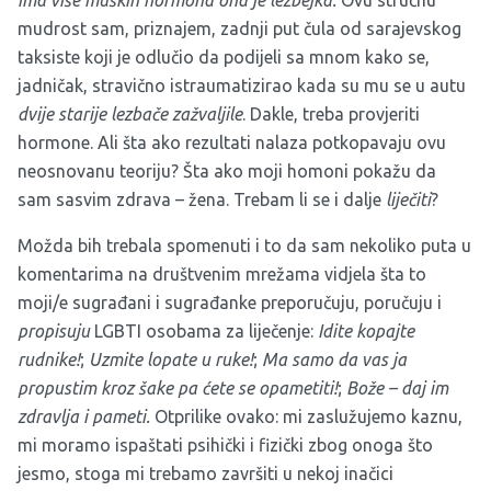
ima više muških hormona ona je lezbejka.
Ovu stručnu
mudrost sam, priznajem, zadnji put čula od sarajevskog
taksiste koji je odlučio da podijeli sa mnom kako se,
jadničak, stravično istraumatizirao kada su mu se u autu
dvije starije lezbače zažvaljile
. Dakle, treba provjeriti
hormone. Ali šta ako rezultati nalaza potkopavaju ovu
neosnovanu teoriju? Šta ako moji homoni pokažu da
sam sasvim zdrava – žena. Trebam li se i dalje
liječiti
?
Možda bih trebala spomenuti i to da sam nekoliko puta u
komentarima na društvenim mrežama vidjela šta to
moji/e sugrađani i sugrađanke preporučuju, poručuju i
propisuju
LGBTI osobama za liječenje:
Idite kopajte
rudnike!
;
Uzmite lopate u ruke!
;
Ma samo da vas ja
propustim kroz šake pa ćete se opametiti!
;
Bože – daj im
zdravlja i pameti.
Otprilike ovako: mi zaslužujemo kaznu,
mi moramo ispaštati psihički i fizički zbog onoga što
jesmo, stoga mi trebamo završiti u nekoj inačici