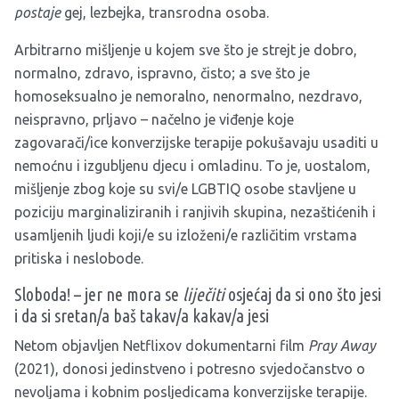
postaje
gej, lezbejka, transrodna osoba.
Arbitrarno mišljenje u kojem sve što je strejt je dobro,
normalno, zdravo, ispravno, čisto; a sve što je
homoseksualno je nemoralno, nenormalno, nezdravo,
neispravno, prljavo – načelno je viđenje koje
zagovarači/ice konverzijske terapije pokušavaju usaditi u
nemoćnu i izgubljenu djecu i omladinu. To je, uostalom,
mišljenje zbog koje su svi/e LGBTIQ osobe stavljene u
poziciju marginaliziranih i ranjivih skupina, nezaštićenih i
usamljenih ljudi koji/e su izloženi/e različitim vrstama
pritiska i neslobode.
Sloboda! – jer ne mora se
liječiti
osjećaj da si ono što jesi
i da si sretan/a baš takav/a kakav/a jesi
Netom objavljen Netflixov dokumentarni film
Pray Away
(2021), donosi jedinstveno i potresno svjedočanstvo o
nevoljama i kobnim posljedicama konverzijske terapije.