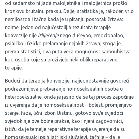
od sedamsto hiljada maloljetnika i maloljetnica prošlo
kroz ovu brutalnu praksu. Dalje, statistika je, također, vrlo
nemilosrda i tačna kada je u pitanju postotak žrtava:
naime, jedan od najučestalijih rezultata terapije
konverzije nije
izliječenje
nego duševno, emocionalno,
psihičko i fizičko prelamanje nejakih žrtava; stoga je,
prema statistici, dva puta veća mogućnost samoubistva
kod osoba koje su preživjele neki oblik reparativne
terapije.
Budući da terapija konverzije, najjednostavnije govoreći,
podrazumijeva pretvaranje homoseksualnih osoba u
heteroseksualne, onda je jasno da se taj proces započinje
iz uvjerenja da je homoseksualnost – bolest, promjenjivo
stanje, faza, lični izbor. Uistinu, gotovo svi/e svjedoci i
svjedokinje ove bolne prakse, kao i njeni zagovornici,
ističu da je temelje reparativne terapije uvjerenje da su
homoseksualci psihijatrijski slučajevi, tačnije – da je