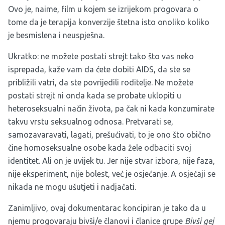
Ovo je, naime, film u kojem se izrijekom progovara o
tome da je terapija konverzije štetna isto onoliko koliko
je besmislena i neuspješna.
Ukratko: ne možete postati strejt tako što vas neko
isprepada, kaže vam da ćete dobiti AIDS, da ste se
približili vatri, da ste povrijedili roditelje. Ne možete
postati strejt ni onda kada se probate uklopiti u
heteroseksualni način života, pa čak ni kada konzumirate
takvu vrstu seksualnog odnosa. Pretvarati se,
samozavaravati, lagati, prešućivati, to je ono što obično
čine homoseksualne osobe kada žele odbaciti svoj
identitet. Ali on je uvijek tu. Jer nije stvar izbora, nije faza,
nije eksperiment, nije bolest, već je osjećanje. A osjećaji se
nikada ne mogu ušutjeti i nadjačati.
Zanimljivo, ovaj dokumentarac koncipiran je tako da u
njemu progovaraju bivši/e članovi i članice grupe
Bivši gej