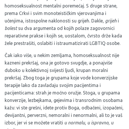
homoseksualnost mentalni poremećaj. S druge strane,
prema Crkvi i svim monoteističkim vjerovanjima i
učenjima, istospolne naklonosti su grijeh. Dakle,
grijeh
i
bolest
su dva argumenta od kojih polaze zagovornici
reparativne prakse i kojih se, uostalom, čvrsto drže kada
žele prestrašiti, oslabiti i istraumatizirati LGBTIQ osobe.
Čak iako više, u nekim zemljama, homoseksualnost nije
kazneni prekršaj, ona je gotovo svugdje, a ponajviše
duboko u kolektivnoj svijesti ljudi, krupan moralni
prekršaj. Zbog toga je grupama koje vode konverzijske
terapije lako da zavladaju svojim pacijentima i
pacijenticama: strah je moćno oružje. Stoga, u grupama
konverzije, lezbejkama, gejevima i transrodnim osobama
kažu: vi ste grešni, idete protiv Boga, odbačeni, izopačeni,
devijantni, perverzni, nemoralni i nenormalni, ali to je vaš
izbor, jer vi se možete vratiti
u normalu
,
u ispravno
,
u