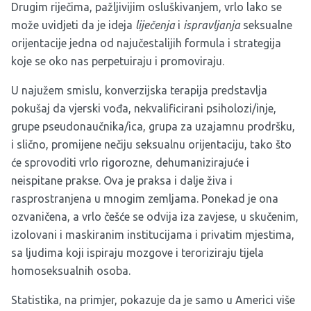
Drugim riječima, pažljivijim osluškivanjem, vrlo lako se
može uvidjeti da je ideja
liječenja
i
ispravljanja
seksualne
orijentacije jedna od najučestalijih formula i strategija
koje se oko nas perpetuiraju i promoviraju.
U najužem smislu, konverzijska terapija predstavlja
pokušaj da vjerski vođa, nekvalificirani psiholozi/inje,
grupe pseudonaučnika/ica, grupa za uzajamnu prodršku,
i slično, promijene nečiju seksualnu orijentaciju, tako što
će sprovoditi vrlo rigorozne, dehumanizirajuće i
neispitane prakse. Ova je praksa i dalje živa i
rasprostranjena u mnogim zemljama. Ponekad je ona
ozvaničena, a vrlo češće se odvija iza zavjese, u skučenim,
izolovani i maskiranim institucijama i privatim mjestima,
sa ljudima koji ispiraju mozgove i teroriziraju tijela
homoseksualnih osoba.
Statistika, na primjer, pokazuje da je samo u Americi više