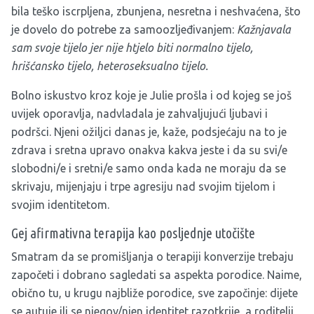
bila teško iscrpljena, zbunjena, nesretna i neshvaćena, što
je dovelo do potrebe za samoozljeđivanjem:
Kažnjavala
sam svoje tijelo jer nije htjelo biti normalno tijelo,
hrišćansko tijelo, heteroseksualno tijelo.
Bolno iskustvo kroz koje je Julie prošla i od kojeg se još
uvijek oporavlja, nadvladala je zahvaljujući ljubavi i
podršci. Njeni ožiljci danas je, kaže, podsjećaju na to je
zdrava i sretna upravo onakva kakva jeste i da su svi/e
slobodni/e i sretni/e samo onda kada ne moraju da se
skrivaju, mijenjaju i trpe agresiju nad svojim tijelom i
svojim identitetom.
Gej afirmativna terapija kao posljednje utočište
Smatram da se promišljanja o terapiji konverzije trebaju
započeti i dobrano sagledati sa aspekta porodice. Naime,
obično tu, u krugu najbliže porodice, sve započinje: dijete
se autuje ili se njegov/njen identitet razotkrije, a roditelji