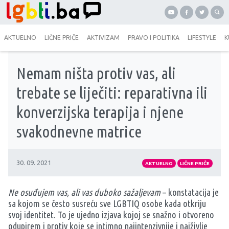
AKTUELNO
LIČNE PRIČE
AKTIVIZAM
PRAVO I POLITIKA
LIFESTYLE
K
Nemam ništa protiv vas, ali
trebate se liječiti: reparativna ili
konverzijska terapija i njene
svakodnevne matrice
30. 09. 2021
AKTUELNO
LIČNE PRIČE
Ne osuđujem vas, ali vas duboko sažaljevam
– konstatacija je
sa kojom se često susreću sve LGBTIQ osobe kada otkriju
svoj identitet. To je ujedno izjava kojoj se snažno i otvoreno
odupirem i protiv koje se intimno najintenzivnije i najživlje