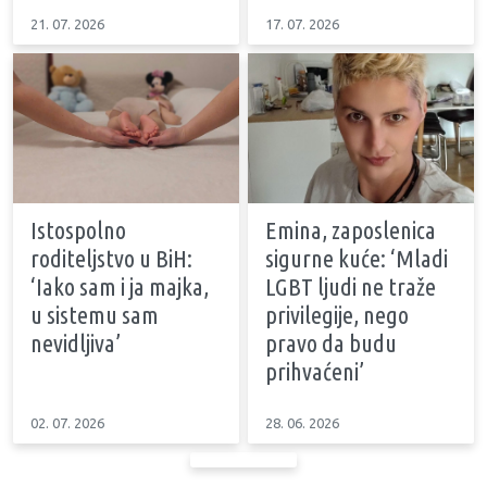
21. 07. 2026
17. 07. 2026
Istospolno
Emina, zaposlenica
roditeljstvo u BiH:
sigurne kuće: ‘Mladi
‘Iako sam i ja majka,
LGBT ljudi ne traže
u sistemu sam
privilegije, nego
nevidljiva’
pravo da budu
prihvaćeni’
02. 07. 2026
28. 06. 2026