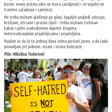
borim: mene uistinu niko ne mora sažaljevati i
mi
uopšte ne
tražimo sažaljenje i samilost.
Ne treba mi/nam glađenje po glavi, tugaljivi pogledi
odozgo
,
kreštave, otrcane i prazne riječi – treba mi/nam tretman
kakav i ja/mi svakodnevno dajemo drugima,
heteroseksualnim prijateljicama i prijateljima.
Nadam se da će to jednog dana svima postati jasno, a do tada
ponavljam još jednom: nisam i nismo bolesni/e.
Piše: Nikolina Todorović