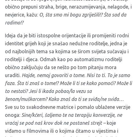
obično prepuni straha, brige, nerazumijevanja, nelagode, i
nevjerice, kažu:
O, šta smo mi bogu zgriješili!? Šta sad da
radimo!?
Ideja da je biti istospolne orijentacije ili promijeniti rodni
identitet grijeh koji je snašao nedužne roditelje, jedna je
od najbolnijih tema sa kojima se širom svijeta sučavaju i
roditelji i djeca. Odmah kao po automatizmu roditelji
obično zaključuju da se nešto po tom pitanju mora
uraditi.
Hajde, nemoj govoriti o tome. Nisi to ti. To je samo
faza. Šta ti znaš o tome!? Može li ti se kako pomoći? Može li
to nestati? Jesi li ikada pobao/la vezu sa
ženom/muškarcem? Kako znaš da ti se sviđa/ne sviđa…
Sve su to svakodnevne matrice i pomalo ublažene verzije
onoga:
Sine/kćeri, šaljemo te na terapiju konverzije, ne
vraćaj se pod naš krov dok ne postaneš strejt –
koje
viđamo u filmovima ili o kojima čitamo u vijestima i