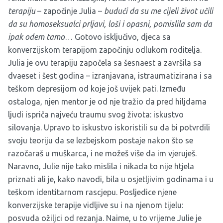
terapiju
– započinje Julia –
budući da su me cijeli život učili
da su homoseksualci prljavi, loši i opasni, pomislila sam da
ipak odem tamo
… Gotovo isključivo, djeca sa
konverzijskom terapijom započinju odlukom roditelja.
Julia je ovu terapiju započela sa šesnaest a završila sa
dvaeset i šest godina – izranjavana, istraumatizirana i sa
teškom depresijom od koje još uvijek pati. Između
ostaloga, njen mentor je od nje tražio da pred hiljdama
ljudi ispriča najveću traumu svog života: iskustvo
silovanja. Upravo to iskustvo iskoristili su da bi potvrdili
svoju teoriju da se lezbejskom postaje nakon što se
razočaraš u muškarca, i ne možeš više da im vjeruješ.
Naravno, Julie nije tako mislila i nikada to nije htjela
priznati ali je, kako navodi, bila u osjetljivim godinama i u
teškom identitarnom rascjepu. Posljedice njene
konverzijske terapije vidljive su i na njenom tijelu:
posvuda ožiljci od rezanja. Naime, u to vrijeme Julie je