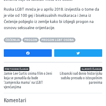
Ruska LGBT mreža je u aprilu 2018. izvijestila o tome da
je više od 100 gej i biseksualnih muškaraca i žena iz
Čečenije pobjeglo iz zemlje kako bi izbjegli progon na
osnovu seksualne orijentacije.
ČEČENIJA
PROGON
PROGON LGBT OSOBA
Share
Tweet
Navigacija članaka
PRETHODNI ČLANAK
SLJEDEĆI ČLANAK
Jamie Lee Curtis snima film o ženi
Litvanski sud donio historijsku
koja se ponudila da bude
sudsku presudu o istospolnim
‘zamjenska mama’ na LGBT
parovima
vjenčanjima
Komentari