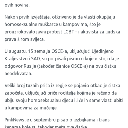
ovih novina.
Nakon prvih izvještaja, otkriveno je da vlasti okupljaju
homoseksualne muškarce u kampovima, što je
prouzrokovalo javni protest LGBT+ i aktivista za ljudska
prava širom svijeta.
U augustu, 15 zemalja OSCE-a, uključujući Ujedinjeno
Kraljevstvo i SAD, su potpisali pismo u kojem stoji da je
odgovor Rusije (također članice OSCE-a) na ovu čistku
neadekvatan.
Veliki broj tužnih priča iz regije se pojavio otkad je čistka
započela, uključujući priče roditelja kojima je rečeno da
ubiju svoju homoseksualnu djecu ili će ih same vlasti ubiti
u kampovima za mučenje.
PinkNews je u septembru pisao o lezbijkama i trans
ženama koje su također meta ove čistke.