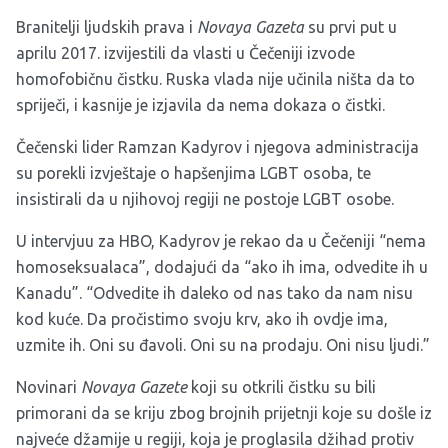
Branitelji ljudskih prava i
Novaya Gazeta
su prvi put u
aprilu 2017. izvijestili da vlasti u Čečeniji izvode
homofobičnu čistku. Ruska vlada nije učinila ništa da to
spriječi, i kasnije je izjavila da nema dokaza o čistki.
Čečenski lider Ramzan Kadyrov i njegova administracija
su porekli izvještaje o hapšenjima LGBT osoba, te
insistirali da u njihovoj regiji ne postoje LGBT osobe.
U intervjuu za HBO, Kadyrov je rekao da u Čečeniji “nema
homoseksualaca”, dodajući da “ako ih ima, odvedite ih u
Kanadu”. “Odvedite ih daleko od nas tako da nam nisu
kod kuće. Da pročistimo svoju krv, ako ih ovdje ima,
uzmite ih. Oni su đavoli. Oni su na prodaju. Oni nisu ljudi.”
Novinari
Novaya Gazete
koji su otkrili čistku su bili
primorani da se kriju zbog brojnih prijetnji koje su došle iz
najveće džamije u regiji, koja je proglasila džihad protiv