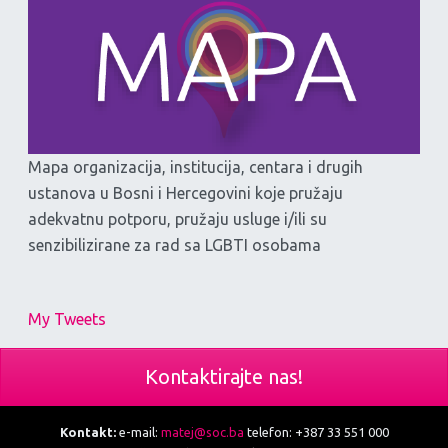
Mapa organizacija, institucija, centara i drugih
ustanova u Bosni i Hercegovini koje pružaju
adekvatnu potporu, pružaju usluge i/ili su
senzibilizirane za rad sa LGBTI osobama
My Tweets
Kontaktirajte nas!
Kontakt:
e-mail:
matej@soc.ba
telefon: +387 33 551 000