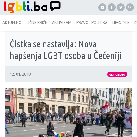
AKTUELNO
LIČNE PRIČE
AKTIVIZAM
PRAVO I POLITIKA
LIFESTYLE
K
Čistka se nastavlja: Nova
hapšenja LGBT osoba u Čečeniji
12. 01. 2019
AKTUELNO