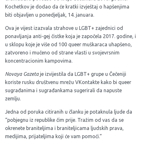
Kochetkov je dodao da će kratki izvještaj o hapšenjima
biti objavljen u ponedjeljak, 14. januara.
Ova je vijest izazvala strahove u LGBT+ zajednici od
ponavljanja anti-gej čistke koja je započela 2017. godine, i
u sklopu koje je više od 100 queer muškaraca uhapšeno,
zatvoreno i mučeno od strane vlasti u svojevrsnim
koncentracionim kampovima.
Novaya Gazeta
je izvijestila da LGBT+ grupe u Čečeniji
koriste rusku društvenu mrežu VKontakte kako bi queer
sugrađanima i sugrađankama sugerirali da napuste
zemlju.
Jedna od poruka citiranih u članku je potaknula ljude da
“pobjegnu iz republike čim prije. Tražim od vas da se
okrenete braniteljima i braniteljicama ljudskih prava,
medijima, prijateljima koji će vam pomoći.”