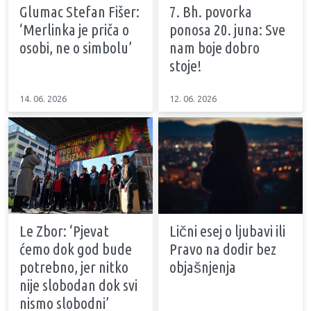
Glumac Stefan Fišer:
7. Bh. povorka
‘Merlinka je priča o
ponosa 20. juna: Sve
osobi, ne o simbolu’
nam boje dobro
stoje!
14. 06. 2026
12. 06. 2026
Le Zbor: ‘Pjevat
Lični esej o ljubavi ili
ćemo dok god bude
Pravo na dodir bez
potrebno, jer nitko
objašnjenja
nije slobodan dok svi
nismo slobodni’