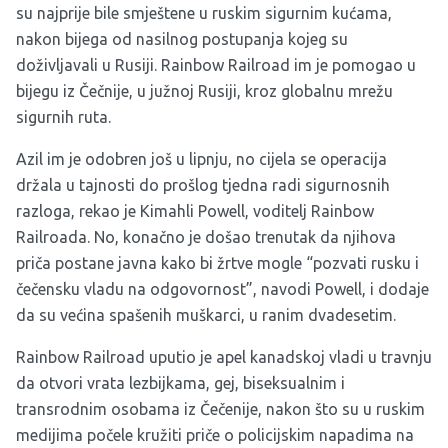
su najprije bile smještene u ruskim sigurnim kućama,
nakon bijega od nasilnog postupanja kojeg su
doživljavali u Rusiji. Rainbow Railroad im je pomogao u
bijegu iz Čečnije, u južnoj Rusiji, kroz globalnu mrežu
sigurnih ruta.
Azil im je odobren još u lipnju, no cijela se operacija
držala u tajnosti do prošlog tjedna radi sigurnosnih
razloga, rekao je Kimahli Powell, voditelj Rainbow
Railroada. No, konačno je došao trenutak da njihova
priča postane javna kako bi žrtve mogle “pozvati rusku i
čečensku vladu na odgovornost”, navodi Powell, i dodaje
da su većina spašenih muškarci, u ranim dvadesetim.
Rainbow Railroad uputio je apel kanadskoj vladi u travnju
da otvori vrata lezbijkama, gej, biseksualnim i
transrodnim osobama iz Čečenije, nakon što su u ruskim
medijima počele kružiti priče o policijskim napadima na