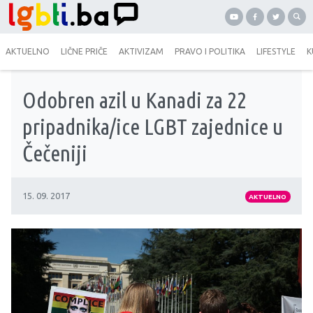
AKTUELNO
LIČNE PRIČE
AKTIVIZAM
PRAVO I POLITIKA
LIFESTYLE
K
Odobren azil u Kanadi za 22
pripadnika/ice LGBT zajednice u
Čečeniji
15. 09. 2017
AKTUELNO