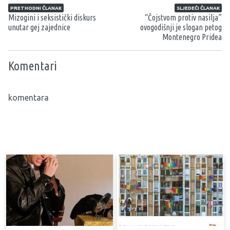
Navigacija članaka
PRETHODNI ČLANAK
SLJEDEĆI ČLANAK
Mizogini i seksistički diskurs
“Čojstvom protiv nasilja”
unutar gej zajednice
ovogodišnji je slogan petog
Montenegro Pridea
Komentari
komentara