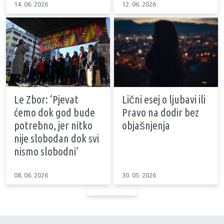
14. 06. 2026
12. 06. 2026
Le Zbor: ‘Pjevat
Lični esej o ljubavi ili
ćemo dok god bude
Pravo na dodir bez
potrebno, jer nitko
objašnjenja
nije slobodan dok svi
nismo slobodni’
08. 06. 2026
30. 05. 2026