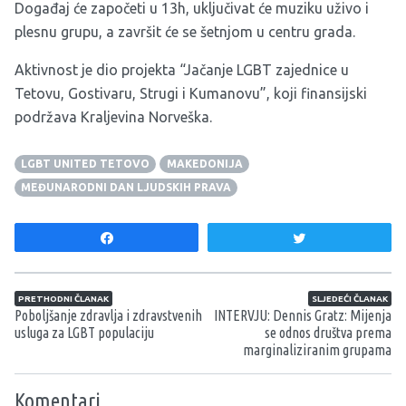
Događaj će započeti u 13h, uključivat će muziku uživo i
plesnu grupu, a završit će se šetnjom u centru grada.
Aktivnost je dio projekta “Jačanje LGBT zajednice u
Tetovu, Gostivaru, Strugi i Kumanovu”, koji finansijski
podržava Kraljevina Norveška.
LGBT UNITED TETOVO
MAKEDONIJA
MEĐUNARODNI DAN LJUDSKIH PRAVA
Share
Tweet
Navigacija članaka
PRETHODNI ČLANAK
SLJEDEĆI ČLANAK
Poboljšanje zdravlja i zdravstvenih
INTERVJU: Dennis Gratz: Mijenja
usluga za LGBT populaciju
se odnos društva prema
marginaliziranim grupama
Komentari