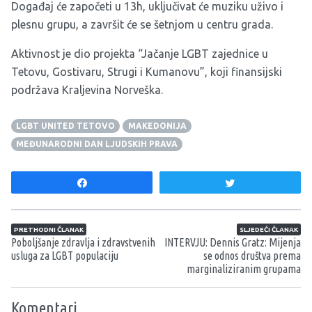
Događaj će započeti u 13h, uključivat će muziku uživo i
plesnu grupu, a završit će se šetnjom u centru grada.
Aktivnost je dio projekta “Jačanje LGBT zajednice u
Tetovu, Gostivaru, Strugi i Kumanovu”, koji finansijski
podržava Kraljevina Norveška.
LGBT UNITED TETOVO
MAKEDONIJA
MEĐUNARODNI DAN LJUDSKIH PRAVA
Share
Tweet
Navigacija članaka
PRETHODNI ČLANAK
SLJEDEĆI ČLANAK
Poboljšanje zdravlja i zdravstvenih
INTERVJU: Dennis Gratz: Mijenja
usluga za LGBT populaciju
se odnos društva prema
marginaliziranim grupama
Komentari