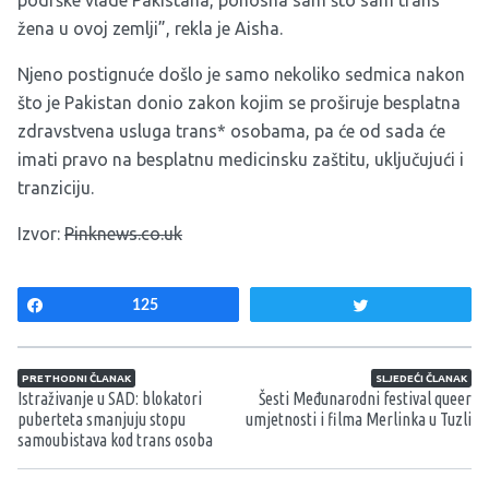
podrške vlade Pakistana, ponosna sam što sam trans
žena u ovoj zemlji”, rekla je Aisha.
Njeno postignuće došlo je samo nekoliko sedmica nakon
što je Pakistan donio zakon kojim se proširuje besplatna
zdravstvena usluga trans* osobama, pa će
od sada će
imati pravo na besplatnu medicinsku zaštitu, uključujući i
tranziciju.
Izvor:
Pinknews.co.uk
Share
125
Tweet
Navigacija članaka
PRETHODNI ČLANAK
SLJEDEĆI ČLANAK
Istraživanje u SAD: blokatori
Šesti Međunarodni festival queer
puberteta smanjuju stopu
umjetnosti i filma Merlinka u Tuzli
samoubistava kod trans osoba