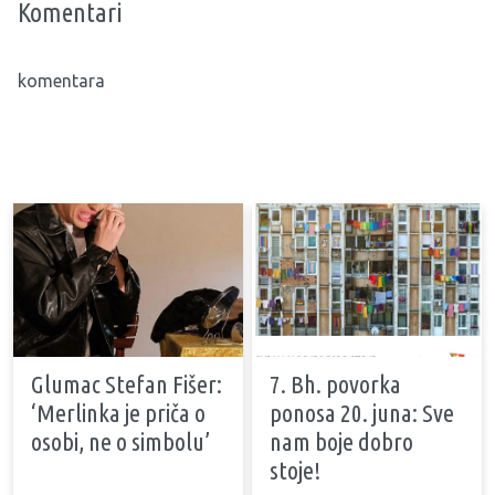
Komentari
komentara
Glumac Stefan Fišer:
7. Bh. povorka
‘Merlinka je priča o
ponosa 20. juna: Sve
osobi, ne o simbolu’
nam boje dobro
stoje!