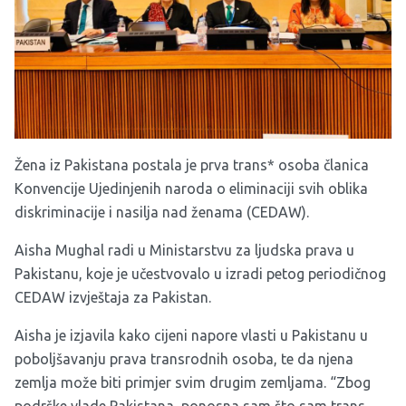
Žena iz Pakistana postala je prva trans* osoba članica
Konvencije Ujedinjenih naroda o eliminaciji svih oblika
diskriminacije i nasilja nad ženama (CEDAW).
Aisha Mughal radi u Ministarstvu za ljudska prava u
Pakistanu, koje je učestvovalo u izradi petog periodičnog
CEDAW izvještaja za Pakistan.
Aisha je izjavila kako cijeni napore vlasti u Pakistanu u
poboljšavanju prava transrodnih osoba, te da njena
zemlja može biti primjer svim drugim zemljama. “Zbog