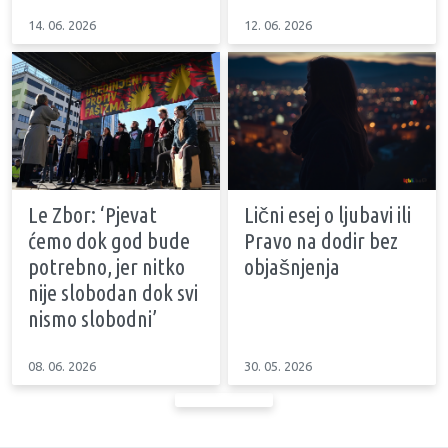
14. 06. 2026
12. 06. 2026
Le Zbor: ‘Pjevat
Lični esej o ljubavi ili
ćemo dok god bude
Pravo na dodir bez
potrebno, jer nitko
objašnjenja
nije slobodan dok svi
nismo slobodni’
08. 06. 2026
30. 05. 2026