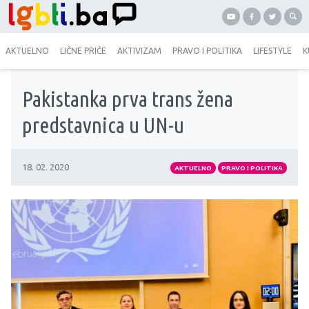
AKTUELNO
LIČNE PRIČE
AKTIVIZAM
PRAVO I POLITIKA
LIFESTYLE
K
Pakistanka prva trans žena
predstavnica u UN-u
18. 02. 2020
AKTUELNO
PRAVO I POLITIKA