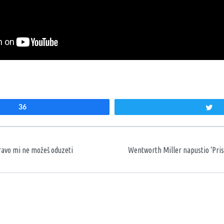
36
T
aka
ravo mi ne možeš oduzeti
Wentworth Miller napustio ‘Pris