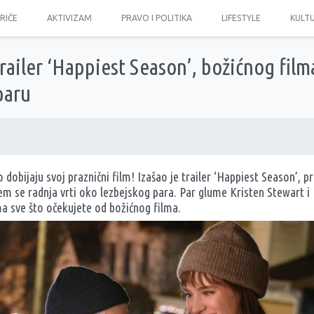
PRIČE
AKTIVIZAM
PRAVO I POLITIKA
LIFESTYLE
KULT
railer ‘Happiest Season’, božićnog film
paru
obijaju svoj praznični film! Izašao je trailer ‘Happiest Season’, p
em se radnja vrti oko lezbejskog para. Par glume Kristen Stewart i
a sve što očekujete od božićnog filma.