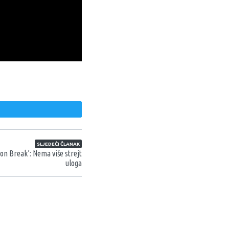
weet
SLJEDEĆI ČLANAK
on Break’: Nema više strejt
uloga