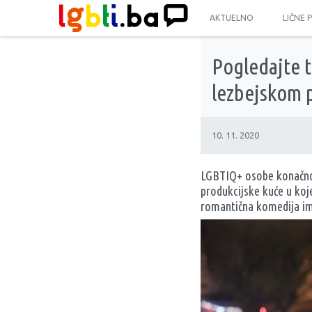
AKTUELNO
LIČNE 
Pogledajte t
lezbejskom 
10. 11. 2020
LGBTIQ+ osobe konačno d
produkcijske kuće u koj
romantična komedija im