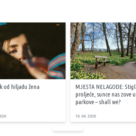
k od hiljadu žena
MJESTA NELAGODE: Stiglo
proljeće, sunce nas zove u
parkove – shall we?
2026
10. 04. 2026