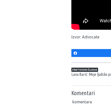
Izvor:
Advocate
Share
Navigacija član
PRETHODNI ČLANAK
Lana Barić: Moje ljudsko p
Komentari
komentara