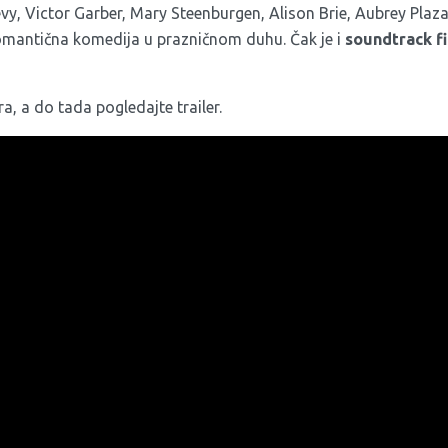
vy, Victor Garber, Mary Steenburgen, Alison Brie, Aubrey Plaza
romantična komedija u prazničnom duhu. Čak je i
soundtrack f
a, a do tada pogledajte trailer.