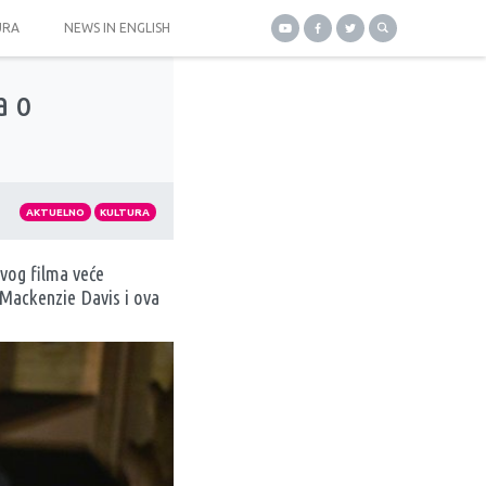
URA
NEWS IN ENGLISH
a o
AKTUELNO
KULTURA
rvog filma veće
 Mackenzie Davis i ova