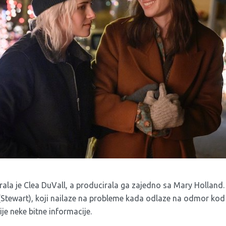
rala je Clea DuVall, a producirala ga zajedno sa Mary Holland. 
 (Stewart), koji nailaze na probleme kada odlaze na odmor kod
ije neke bitne informacije.