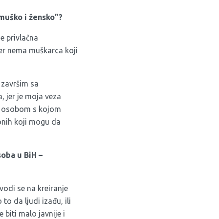
“muško i žensko”?
je privlačna
 jer nema muškarca koji
 završim sa
, jer je moja veza
 sa osobom s kojom
 onih koji mogu da
soba u BiH –
vodi se na kreiranje
 to da ljudi izađu, ili
 biti malo javnije i