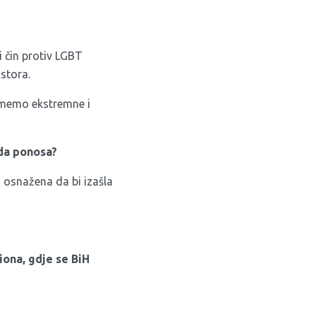
ni čin protiv LGBT
stora.
uzmemo ekstremne i
ada ponosa?
o osnažena da bi izašla
ona, gdje se BiH