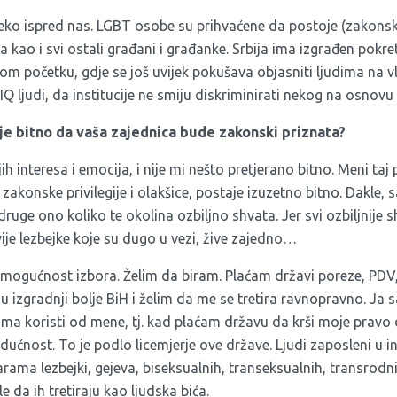
eko ispred nas. LGBT osobe su prihvaćene da postoje (zakonski
 kao i svi ostali građani i građanke. Srbija ima izgrađen pokre
m početku, gdje se još uvijek pokušava objasniti ljudima na v
 ljudi, da institucije ne smiju diskriminirati nekog na osnovu 
je bitno da vaša zajednica bude zakonski priznata?
h interesa i emocija, i nije mi nešto pretjerano bitno. Meni taj p
zakonske privilegije i olakšice, postaje izuzetno bitno. Dakle, 
druge ono koliko te okolina ozbiljno shvata. Jer svi ozbiljnije 
vije lezbejke koje su dugo u vezi, žive zajedno…
ogućnost izbora. Želim da biram. Plaćam državi poreze, PDV
u izgradnji bolje BiH i želim da me se tretira ravnopravno. J
ma koristi od mene, tj. kad plaćam državu da krši moje pravo
ćnost. To je podlo licemjerje ove države. Ljudi zaposleni u i
ama lezbejki, gejeva, biseksualnih, transeksualnih, transrodnih
e da ih tretiraju kao ljudska bića.