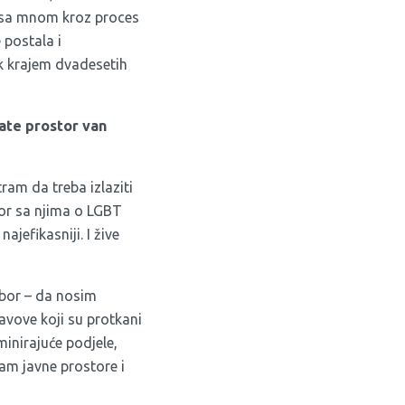
zi sa mnom kroz proces
 postala i
ek krajem dvadesetih
ate prostor van
ram da treba izlaziti
ovor sa njima o LGBT
ajefikasniji. I žive
bor – da nosim
tavove koji su protkani
inirajuće podjele,
mam javne prostore i