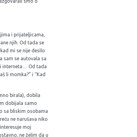
razgovarali smo o
ima i prijateljicama,
ane njih. Od tada se
ikad mi se nije desilo
ima sam se autovala sa
 i interneta… Od tada
maš li momka?” i “Kad
no birala), dobila
am dobijala samo
amo sa bliskim osobama
sreću ne narušava niko
 interesuje moj
ostavno, ne želim da u