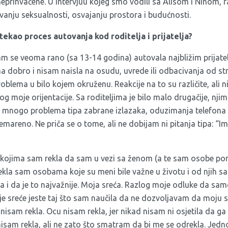
neprihvaćene. U intervjuu kojeg smo vodili sa Alisom i Ninom, 
vanju seksualnosti, osvajanju prostora i budućnosti.
tekao proces autovanja kod roditelja i prijatelja?
m se veoma rano (sa 13-14 godina) autovala najbližim prijatelj
a dobro i nisam naisla na osudu, uvrede ili odbacivanja od str
oblema u bilo kojem okruženu. Reakcije na to su različite, ali n
g moje orijentacije. Sa roditeljima je bilo malo drugačije, nj
 mnogo problema tipa zabrane izlazaka, oduzimanja telefona
mareno. Ne priča se o tome, ali ne dobijam ni pitanja tipa: “I
 kojima sam rekla da sam u vezi sa ženom (a te sam osobe pom
la sam osobama koje su meni bile važne u životu i od njih s
tna i da je to najvažnije. Moja sreća. Razlog moje odluke da s
aje sreće jeste taj što sam naučila da ne dozvoljavam da moju 
 nisam rekla. Ocu nisam rekla, jer nikad nisam ni osjetila da ga
nisam rekla, ali ne zato što smatram da bi me se odrekla. Jedn