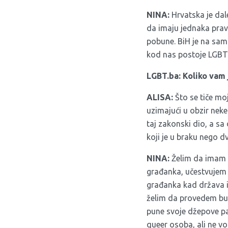
NINA:
Hrvatska je dal
da imaju jednaka prava
pobune. BiH je na samo
kod nas postoje LGBTIQ
LGBT.ba: Koliko vam 
ALISA:
Što se tiče moji
uzimajući u obzir neke 
taj zakonski dio, a sa 
koji je u braku nego d
NINA:
Želim da imam m
građanka, učestvujem 
građanka kad država i
želim da provedem budu
pune svoje džepove par
queer osoba, ali ne vol