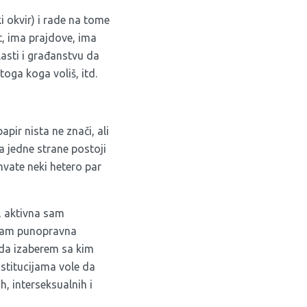
 okvir) i rade na tome
t, ima prajdove, ima
lasti i građanstvu da
toga koga voliš, itd.
apir nista ne znači, ali
sa jedne strane postoji
shvate neki hetero par
, aktivna sam
a sam punopravna
 da izaberem sa kim
nstitucijama vole da
, interseksualnih i