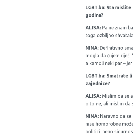
LGBT.ba: Šta mislite
godina?
ALISA:
Pa ne znam baš
toga ozbiljno shvatala
NINA
: Definitivno sm
mogla da čujem riječi
a kamoli neki par – jer
LGBT.ba:
Smatrate li
zajednice?
ALISA:
Mislim da se a
o tome, ali mislim da 
NINA:
Naravno da se n
nisu homofobne možemo 
politici, nego sigurno