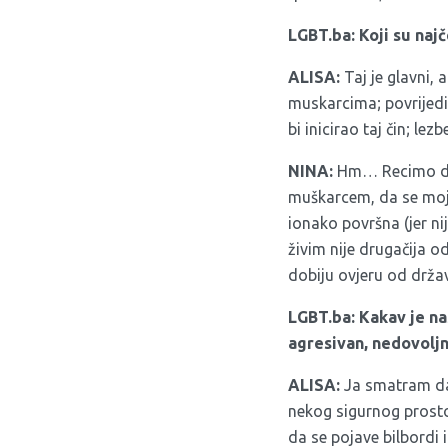
LGBT.ba: Koji su naj
ALISA:
Taj je glavni, a
muskarcima; povrijedio
bi inicirao taj čin; le
NINA:
Hm… Recimo da j
muškarcem, da se moja
ionako površna (jer ni
živim nije drugačija o
dobiju ovjeru od drža
LGBT.ba: Kakav je na
agresivan, nedovoljn
ALISA:
Ja smatram da j
nekog sigurnog prostor
da se pojave bilbordi i