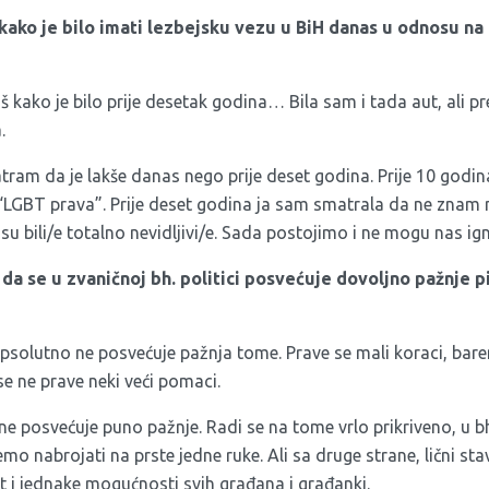
 kako je bilo imati lezbejsku vezu u BiH danas u odnosu na
 kako je bilo prije desetak godina… Bila sam i tada aut, ali p
.
atram da je lakše danas nego prije deset godina. Prije 10 god
 “LGBT prava”. Prije deset godina ja sam smatrala da ne znam 
 su bili/e totalno nevidljivi/e. Sada postojimo i ne mogu nas ign
 da se u zvaničnoj bh. politici posvećuje dovoljno pažnje 
psolutno ne posvećuje pažnja tome. Prave se mali koraci, bar
se ne prave neki veći pomaci.
e posvećuje puno pažnje. Radi se na tome vrlo prikriveno, u bh.
nabrojati na prste jedne ruke. Ali sa druge strane, lični stav
st i jednake mogućnosti svih građana i građanki.