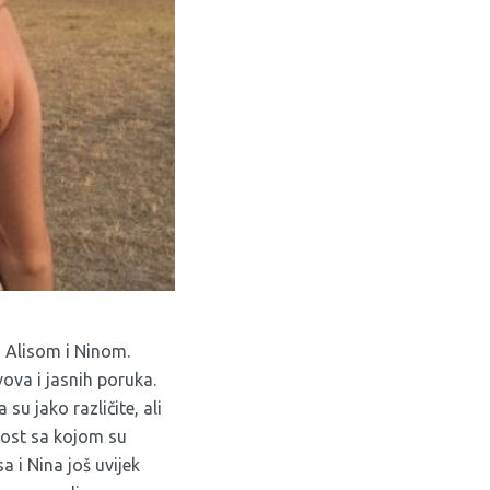
a Alisom i Ninom.
ova i jasnih poruka.
su jako različite, ali
rnost sa kojom su
a i Nina još uvijek