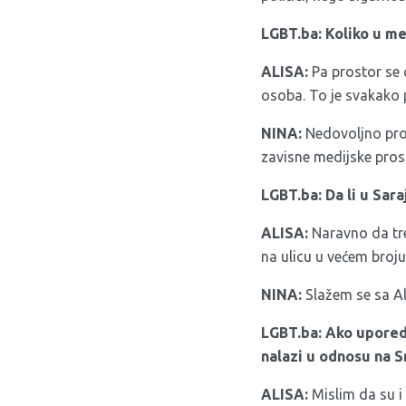
LGBT.ba: Koliko u m
ALISA:
Pa prostor se d
osoba. To je svakako p
NINA:
Nedovoljno pros
zavisne medijske pros
LGBT.ba: Da li u Sar
ALISA:
Naravno da tre
na ulicu u većem broju
NINA:
Slažem se sa A
LGBT.ba: Ako upored
nalazi u odnosu na S
ALISA:
Mislim da su i 