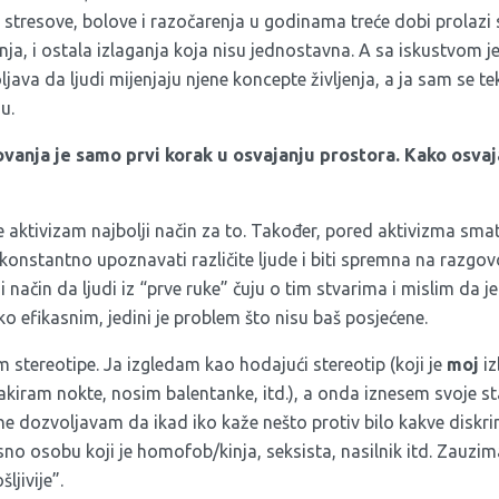
io stresove, bolove i razočarenja u godinama treće dobi prola
anja, i ostala izlaganja koja nisu jednostavna. A sa iskustvom je
ljava da ljudi mijenjaju njene koncepte življenja, a ja sam se t
u.
vanja je samo prvi korak u osvajanju prostora. Kako osvaj
je aktivizam najbolji način za to. Također, pored aktivizma smat
 i konstantno upoznavati različite ljude i biti spremna na razg
 način da ljudi iz “prve ruke” čuju o tim stvarima i mislim da je n
o efikasnim, jedini je problem što nisu baš posjećene.
m stereotipe. Ja izgledam kao hodajući stereotip (koji je
moj
iz
, lakiram nokte, nosim balentanke, itd.), a onda iznesem svoje s
 dozvoljavam da ikad iko kaže nešto protiv bilo kakve diskrim
asno osobu koji je homofob/kinja, seksista, nasilnik itd. Zauzi
ljivije”.