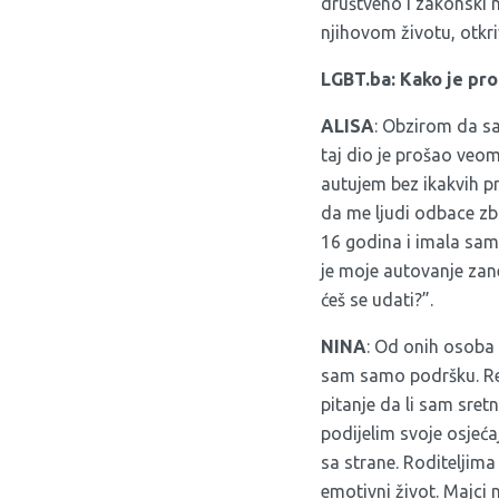
društveno i zakonski 
njihovom životu, otkri
LGBT.ba: Kako je pro
ALISA
: Obzirom da sa
taj dio je prošao veom
autujem bez ikakvih pr
da me ljudi odbace zbo
16 godina i imala sam
je moje autovanje zane
ćeš se udati?”.
NINA
: Od onih osoba
sam samo podršku. Rek
pitanje da li sam sre
podijelim svoje osjeć
sa strane. Roditeljima
emotivni život. Majci 