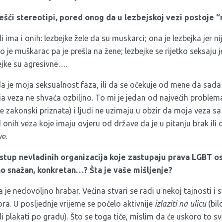
češći stereotipi, pored onog da u lezbejskoj vezi postoje 
li ima i onih: lezbejke žele da su muskarci; ona je lezbejka jer ni
 je muškarac pa je prešla na žene; lezbejke se rijetko seksaju
zbejke su agresivne….
e moja seksualnost faza, ili da se očekuje od mene da sada
 veza ne shvaća ozbiljno. To mi je jedan od najvećih problema
je zakonski priznata) i ljudi ne uzimaju u obzir da moja veza
d onih veza koje imaju ovjeru od države da je u pitanju brak ili
ve.
stup nevladinih organizacija koje zastupaju prava LGBT o
o snažan, konkretan…? Šta je vaše mišljenje?
e nedovoljno hrabar. Većina stvari se radi u nekoj tajnosti i s
a. U posljednje vrijeme se počelo aktivnije
izlaziti na ulicu
(bilo
li plakati po gradu). Što se toga tiče, mislim da će uskoro to sve