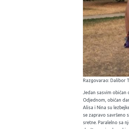
Razgovarao: Dalibor 
Jedan sasvim običan d
Odjednom, običan dan 
Alisa i Nina su lezbejk
se zapravo savršeno sl
sretne. Paralelno sa nj