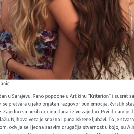
Tanić
an u Sarajevu. Rano popodne u Art kinu “Kriterion” i susret s
se pretvara u jako prijatan razgovor pun emocija, čvrstih stav
e. Zajedno su nekih godinu dana i žive zajedno. Prvi dojam je da 
ažu. Njihova veza je snažna i puna iskrene ljubavi. To je stva
om, odvija se i jedna sasvim drugačija stvarnost u kojoj su Alis