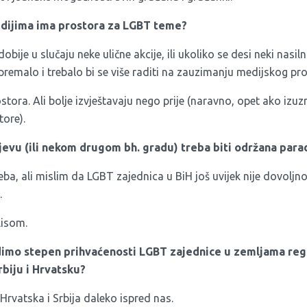
edijima ima prostora za LGBT teme?
obije u slučaju neke ulične akcije, ili ukoliko se desi neki nasil
remalo i trebalo bi se više raditi na zauzimanju medijskog pro
tora. Ali bolje izvještavaju nego prije (naravno, opet ako iz
tore).
ajevu (ili nekom drugom bh. gradu) treba biti održana par
ba, ali mislim da LGBT zajednica u BiH još uvijek nije dovoljn
.
lisom.
imo stepen prihvaćenosti LGBT zajednice u zemljama regi
rbiju i Hrvatsku?
Hrvatska i Srbija daleko ispred nas.