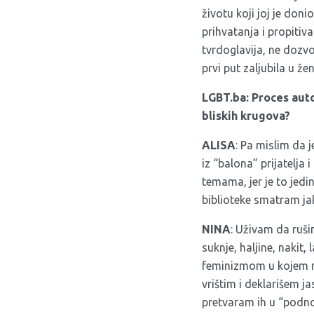
životu koji joj je don
prihvatanja i propitiv
tvrdoglavija, ne dozvo
prvi put zaljubila u žen
LGBT.ba: Proces auto
bliskih krugova?
ALISA
: Pa mislim da 
iz “balona” prijatelja
temama, jer je to jedini
biblioteke smatram jak
NINA
: Uživam da ruši
suknje, haljine, nakit
feminizmom u kojem ne
vrištim i deklarišem j
pretvaram ih u “podnoš