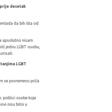
 prije desetak
remlada da bih išta od
ina apsolutno nisam
niti jednu LGBT osobu,
orisati.
pitanjima LGBT
em se povremeno priča
 politici osobe koje
ovi nisu bitni u