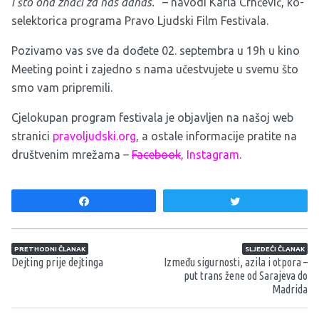
i što ona znači za nas danas.”
– navodi Karla Crnčević, ko-
selektorica programa Pravo Ljudski Film Festivala.
Pozivamo vas sve da dođete 02. septembra u 19h u kino
Meeting point i zajedno s nama učestvujete u svemu što
smo vam pripremili.
Cjelokupan program festivala je objavljen na našoj web
stranici
pravoljudski.org
, a ostale informacije pratite na
društvenim mrežama –
Facebook
,
Instagram
.
Share
Tweet
Navigacija članaka
PRETHODNI ČLANAK
SLJEDEĆI ČLANAK
Dejting prije dejtinga
Između sigurnosti, azila i otpora –
put trans žene od Sarajeva do
Madrida