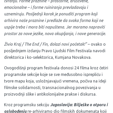
tvrdnju. Forme praznine – prostorne, društvene,
emocionalne – i forme ruiniranja prevladavaju i
uznemiruju. Posljednji korak je ponuditi program koji
arhivira naše praznine i predlaže da svaka forma koji ne
uspije treba i mora biti napuštena. Jer moramo napraviti
prostor za nove jezike, nova okupljanja, i nove generacije.
Živio Kraj / The End / Fin, dolazi novi početak!”
– ovako o
posljednjem izdanju Pravo Ljudski Film Festivala navodi
direktorica i ko-selektorica, Kumjana Novakova.
Ovogodišnji program festivala donosi 24 filma kroz četiri
programske sekcije koje se sve međusobno isprepliću i
tvore mapu koja, usložnjavajući vremena, počiva na ideji
filmske solidarnosti, transnacionalnog povezivanja u
proizvodnji slike i antikolonijalne prakse i diskursa.
Kroz programsku sekciju
Jugoslavija: Bilješke o otporu i
oslobođenju
re-arhiviramo dio filmskih dokumenata koji