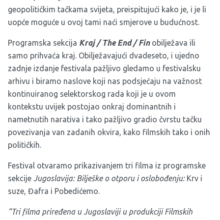
geopolitičkim tačkama svijeta, preispitujući kako je, i je li
uopće moguće u ovoj tami naći smjerove u budućnost.
Programska sekcija
Kraj / The End / Fin
obilježava ili
samo prihvaća kraj. Obilježavajući dvadeseto, i ujedno
zadnje izdanje festivala pažljivo gledamo u festivalsku
arhivu i biramo naslove koji nas podsjećaju na važnost
kontinuiranog selektorskog rada koji je u ovom
kontekstu uvijek postojao onkraj dominantnih i
nametnutih narativa i tako pažljivo gradio čvrstu tačku
povezivanja van zadanih okvira, kako filmskih tako i onih
političkih.
Festival otvaramo prikazivanjem tri filma iz programske
sekcije
Jugoslavija: Bilješke o otporu i oslobođenju:
Krv i
suze, Đafra i Pobedićemo.
“Tri filma priređena u Jugoslaviji u produkciji Filmskih