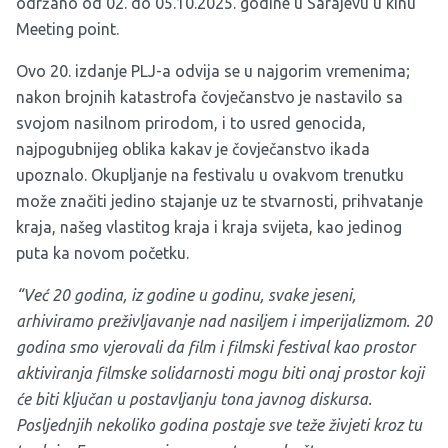
održano od 02. do 05.10.2025. godine u Sarajevu u kinu
Meeting point.
Ovo 20. izdanje PLJ-a odvija se u najgorim vremenima;
nakon brojnih katastrofa čovječanstvo je nastavilo sa
svojom nasilnom prirodom, i to usred genocida,
najpogubnijeg oblika kakav je čovječanstvo ikada
upoznalo. Okupljanje na festivalu u ovakvom trenutku
može značiti jedino stajanje uz te stvarnosti, prihvatanje
kraja, našeg vlastitog kraja i kraja svijeta, kao jedinog
puta ka novom početku.
“Već 20 godina, iz godine u godinu, svake jeseni,
arhiviramo preživljavanje nad nasiljem i imperijalizmom. 20
godina smo vjerovali da film i filmski festival kao prostor
aktiviranja filmske solidarnosti mogu biti onaj prostor koji
će biti ključan u postavljanju tona javnog diskursa.
Posljednjih nekoliko godina postaje sve teže živjeti kroz tu