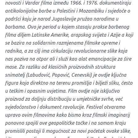
novosti i Vardar filma između 1966. i 1976. dokumentiraju
antikolonijalne borbe u Palestini i Mozambiku i svjedoče o
podršci koju je narod Jugoslavije pružao narodima u
borbama. Ovo je period u kojem stasaju prakse borbenog
filma diljem Latinske Amerike, arapskog svijeta i Azije a koji
se bazira na solidarnim razmjenama filmske opreme i
radnika, a za cilj ima cirkulaciju revolucionarne slike koja
nas poziva na otpor ali i služi kao alat emancipacije za šire
mase. Za razliku od klasičnih proizvodnih struktura
snimatelj (Labudović, Popović, Cenevski) je ovdje ključna
figura koja direktno na terenu promišlja i bilježi sliku, često
u teškim i opasnim uvjetima. Film ovdje nije isključivo
proizvod za daljnju distribuciju u umjetničke svrhe, već
svjedočanstvo i dokument ravolucije. Festival otvaramo
upravo ovim filmovima kako bismo kroz filmski imaginarij
ponovno spojili ove geopolitičke točke i na samom kraju
promislili postoji li mogućnost za novi početak ovake slike,