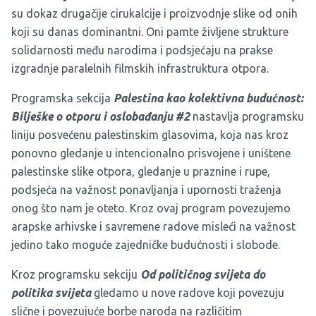
su dokaz drugačije cirukalcije i proizvodnje slike od onih
koji su danas dominantni. Oni pamte življene strukture
solidarnosti među narodima i podsjećaju na prakse
izgradnje paralelnih filmskih infrastruktura otpora.
Programska sekcija
Palestina kao kolektivna budućnost:
Bilješke o otporu i oslobađanju #2
nastavlja programsku
liniju posvećenu palestinskim glasovima, koja nas kroz
ponovno gledanje u intencionalno prisvojene i uništene
palestinske slike otpora, gledanje u praznine i rupe,
podsjeća na važnost ponavljanja i upornosti traženja
onog što nam je oteto. Kroz ovaj program povezujemo
arapske arhivske i savremene radove misleći na važnost
jedino tako moguće zajedničke budućnosti i slobode.
Kroz programsku sekciju
Od političnog svijeta do
politika svijeta
gledamo u nove radove koji povezuju
slične i povezujuće borbe naroda na različitim