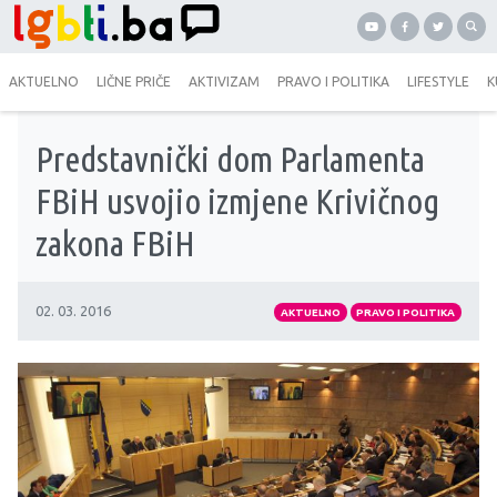
AKTUELNO
LIČNE PRIČE
AKTIVIZAM
PRAVO I POLITIKA
LIFESTYLE
K
Predstavnički dom Parlamenta
FBiH usvojio izmjene Krivičnog
zakona FBiH
02. 03. 2016
AKTUELNO
PRAVO I POLITIKA