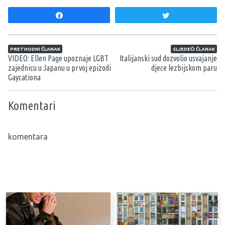
Share
Tweet
Navigacija članaka
PRETHODNI ČLANAK
SLJEDEĆI ČLANAK
VIDEO: Ellen Page upoznaje LGBT
Italijanski sud dozvolio usvajanje
zajednicu u Japanu u prvoj epizodi
djece lezbijskom paru
Gaycationa
Komentari
komentara