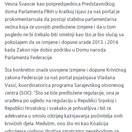
Vesna Švancer kao potpredsjednica Predstavničkog
doma Parlamenta FBiH u kratkoj izjavi za naš portal je
prokomentarisala da postoji stabilna parlamentarna
većina koja će usvojiti predložene izmjene i da u tom
pogledu ne bi trebalo biti smetnji kao što je bio slučaj sa
pokušajem da se izmjene i dopune urade 2013. i 2014.
kada Zakon nije dobio podršku u Domu naroda
Parlamenta Federacije.
Šta konkretno znače usvojene izmjene i dopune Krivičnog
zakona Federacije za naš portal pojašnjava Vladana
Vasić, koordinatorica programa Sarajevskog otvorenog
centra (SOC): “Što se tiče predložene regulacije, ona je
urađena po ugledu na regulaciju u Republici Srpskoj i
Republici Hrvatskoj i svakako je prihvatljiva i bit će
adekvatna u smislu oštrijeg kažnjavanja počinitelja ovih
krivičnih djela. Međutim, ono što mi kao Koalicija
udruženja civilnog društva smatramo neophodnim za