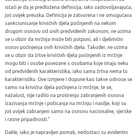
istaći je da je predložena definicija, iako zadovoljavajuća,
još uvijek preuska. Definicija je zatvorena i ne omogućava
sankcionisanje krivičnih djela počinjenih na nekom
drugom osnovu od onih predviđenih zakonom, ne uzima
se u obzir da mržnja može biti potpuni, ali i djelimični
osnov počinjenja ovih krivičnih djela. Također, ne uzima
se u obzir da žrtve krivičnih djela počinjenih iz mržnje
mogu biti i osobe povezane s osobama koje imaju neku
od predviđenih karakteristika, iako sama žrtva nema tu
karakteristiku. Ove izmjene i dopune kao takve odnose se
samo na krivična djela počinjena iz mržnje, te se,
nažalost, nije radilo na proširenju zabranjenih osnova
izazivanja mržnje i poticanja na mržnju i nasilje, koji su
još uvijek zabranjeni samo na osnovu nacionalne, vjerske
i rasne pripadnosti.”
Dakle, iako je napravljen pomak, nedostaci su evidentni