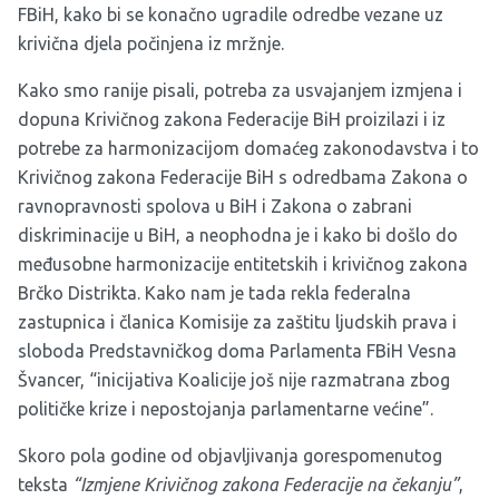
FBiH, kako bi se konačno ugradile odredbe vezane uz
krivična djela počinjena iz mržnje.
Kako smo
ranije pisali
, potreba za usvajanjem izmjena i
dopuna Krivičnog zakona Federacije BiH proizilazi i iz
potrebe za harmonizacijom domaćeg zakonodavstva i to
Krivičnog zakona Federacije BiH s odredbama Zakona o
ravnopravnosti spolova u BiH i Zakona o zabrani
diskriminacije u BiH, a neophodna je i kako bi došlo do
međusobne harmonizacije entitetskih i krivičnog zakona
Brčko Distrikta. Kako nam je tada rekla federalna
zastupnica i članica Komisije za zaštitu ljudskih prava i
sloboda Predstavničkog doma Parlamenta FBiH Vesna
Švancer, “inicijativa Koalicije još nije razmatrana zbog
političke krize i nepostojanja parlamentarne većine”.
Skoro pola godine od objavljivanja gorespomenutog
teksta
“Izmjene Krivičnog zakona Federacije na čekanju”
,