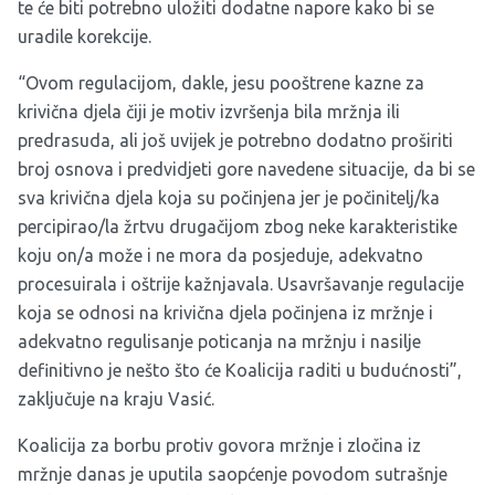
te će biti potrebno uložiti dodatne napore kako bi se
uradile korekcije.
“Ovom regulacijom, dakle, jesu pooštrene kazne za
krivična djela čiji je motiv izvršenja bila mržnja ili
predrasuda, ali još uvijek je potrebno dodatno proširiti
broj osnova i predvidjeti gore navedene situacije, da bi se
sva krivična djela koja su počinjena jer je počinitelj/ka
percipirao/la žrtvu drugačijom zbog neke karakteristike
koju on/a može i ne mora da posjeduje, adekvatno
procesuirala i oštrije kažnjavala. Usavršavanje regulacije
koja se odnosi na krivična djela počinjena iz mržnje i
adekvatno regulisanje poticanja na mržnju i nasilje
definitivno je nešto što će Koalicija raditi u budućnosti”,
zaključuje na kraju Vasić.
Koalicija za borbu protiv govora mržnje i zločina iz
mržnje danas je uputila saopćenje povodom sutrašnje