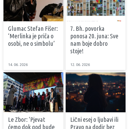
Glumac Stefan Fišer:
7. Bh. povorka
‘Merlinka je priča o
ponosa 20. juna: Sve
osobi, ne o simbolu’
nam boje dobro
stoje!
14. 06. 2026
12. 06. 2026
Le Zbor: ‘Pjevat
Lični esej o ljubavi ili
ćemo dok god bude
Pravo na dodir bez