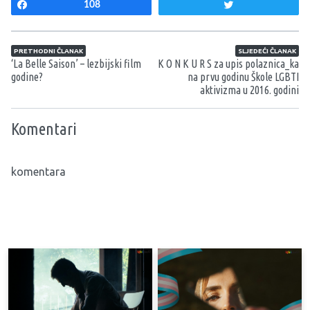
Share
108
Tweet
Navigacija članaka
PRETHODNI ČLANAK
SLJEDEĆI ČLANAK
‘La Belle Saison’ – lezbijski film
K O N K U R S za upis polaznica_ka
godine?
na prvu godinu Škole LGBTI
aktivizma u 2016. godini
Komentari
komentara