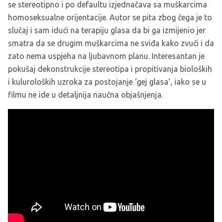
se stereotipno i po defaultu izjednačava sa muškarcima
homoseksualne orijentacije. Autor se pita zbog čega je to
slučaj i sam idući na terapiju glasa da bi ga izmijenio jer
smatra da se drugim muškarcima ne sviđa kako zvuči i da
zato nema uspjeha na ljubavnom planu. Interesantan je
pokušaj dekonstrukcije stereotipa i propitivanja bioloških
i kuluroloških uzroka za postojanje ‘gej glasa’, iako se u
filmu ne ide u detaljnija naučna objašnjenja.