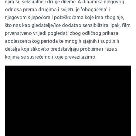
njim su seksualne i druge dileme. A dinamika njegovog
odnosa prema drugima i svijetu je ‘obogaćena’ i
njegovom sljepoćom i poteškoćama koje ima zbog nje,
što nas kao gledatelje/ice dodatno senzibilizira. Ipak, film
prvenstveno vrijedi pogledati zbog odličnog prikaza
adolescentskog perioda te mnogih sjajnih i suptilnih
detalja koji slikovito predstavljaju probleme i faze s
kojima se susrećemo i koje prevazilazimo.