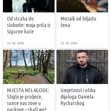
Od straha do
Mozaik od hiljadu
slobode: moja priča iz
žena
Sigurne kuće
24. 04. 2026
15. 04. 2026
MJESTA NELAGODE:
Umjetnost i etika
Stiglo je proljeće,
dijaloga Daniela
sunce nas zove u
Rycharskog
parkove – shall we?