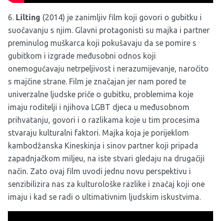
6.
Lilting
(2014) je zanimljiv film koji govori o gubitku i
suočavanju s njim. Glavni protagonisti su majka i partner
preminulog muškarca koji pokušavaju da se pomire s
gubitkom i izgrade međusobni odnos koji
onemogućavaju netrpeljivost i nerazumijevanje, naročito
s majčine strane. Film je značajan jer nam pored te
univerzalne ljudske priče o gubitku, problemima koje
imaju roditelji i njihova LGBT djeca u međusobnom
prihvatanju, govori i o razlikama koje u tim procesima
stvaraju kulturalni faktori. Majka koja je porijeklom
kambodžanska Kineskinja i sinov partner koji pripada
zapadnjačkom miljeu, na iste stvari gledaju na drugačiji
način. Zato ovaj film uvodi jednu novu perspektivu i
senzibilizira nas za kulturološke razlike i značaj koji one
imaju i kad se radi o ultimativnim ljudskim iskustvima.