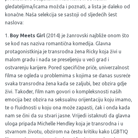
gledateljima/icama možda i poznati, a lista je daleko od
konačne. Naša selekcija se sastoji od sljedećih šest
naslova:
1.
Boy Meets Girl
(2014) je žanrovski najbliže onom što
se kod nas naziva romantična komedija. Glavna
protagonistkinja je transrodna žena Ricky koja živi u
malom gradu i nada se preseljenju u veći grad i
ostvarenju karijere. Pored specifične priče, univerzalnost
filma se ogleda u problemima s kojima se danas susreće
svaka transrodna žena kada se zaljubi, bez obzira gdje
živi. Također, film nam govori o kompleksnosti naših
emocija bez obzira na seksualnu orijentaciju koju imamo,
te o fluidnosti u koju ona može zapasti, čak i onda kada
nam se čini da su stvari jasne. Vrijedi istaknuti da glavna
uloga pripada Michelle Hendley koja je transrodna i u
stvarnom životu, obzirom na čestu kritiku kako LGBTIQ