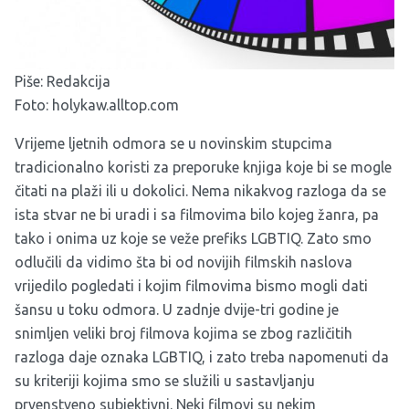
Piše: Redakcija
Foto: holykaw.alltop.com
Vrijeme ljetnih odmora se u novinskim stupcima
tradicionalno koristi za preporuke knjiga koje bi se mogle
čitati na plaži ili u dokolici. Nema nikakvog razloga da se
ista stvar ne bi uradi i sa filmovima bilo kojeg žanra, pa
tako i onima uz koje se veže prefiks LGBTIQ. Zato smo
odlučili da vidimo šta bi od novijih filmskih naslova
vrijedilo pogledati i kojim filmovima bismo mogli dati
šansu u toku odmora. U zadnje dvije-tri godine je
snimljen veliki broj filmova kojima se zbog različitih
razloga daje oznaka LGBTIQ, i zato treba napomenuti da
su kriteriji kojima smo se služili u sastavljanju
prvenstveno subjektivni. Neki filmovi su nekim