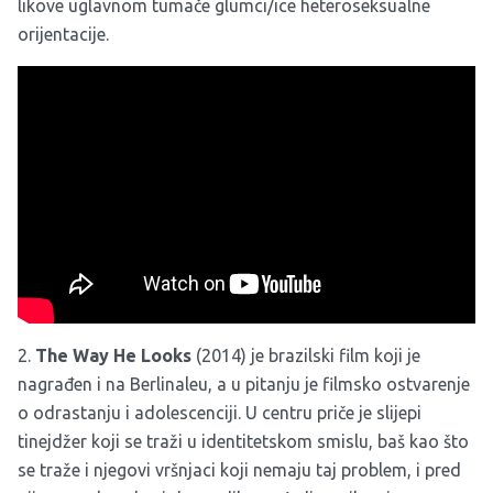
likove uglavnom tumače glumci/ice heteroseksualne
orijentacije.
2.
The Way He Looks
(2014) je brazilski film koji je
nagrađen i na Berlinaleu, a u pitanju je filmsko ostvarenje
o odrastanju i adolescenciji. U centru priče je slijepi
tinejdžer koji se traži u identitetskom smislu, baš kao što
se traže i njegovi vršnjaci koji nemaju taj problem, i pred