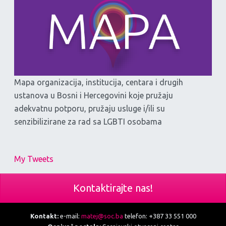
Mapa organizacija, institucija, centara i drugih
ustanova u Bosni i Hercegovini koje pružaju
adekvatnu potporu, pružaju usluge i/ili su
senzibilizirane za rad sa LGBTI osobama
My Tweets
Kontaktirajte nas!
Kontakt:
e-mail:
matej@soc.ba
telefon: +387 33 551 000