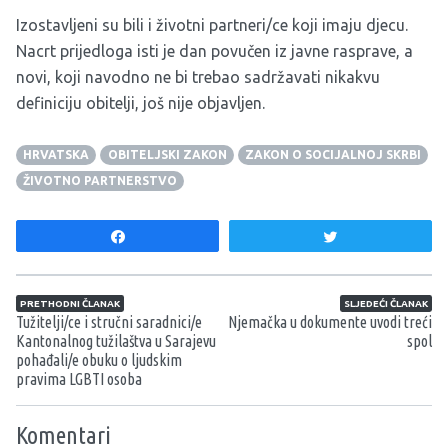
Izostavljeni su bili i životni partneri/ce koji imaju djecu.
Nacrt prijedloga isti je dan povučen iz javne rasprave, a
novi, koji navodno ne bi trebao sadržavati nikakvu
definiciju obitelji, još nije objavljen.
HRVATSKA
OBITELJSKI ZAKON
ZAKON O SOCIJALNOJ SKRBI
ŽIVOTNO PARTNERSTVO
Share
Tweet
Navigacija članaka
PRETHODNI ČLANAK
SLJEDEĆI ČLANAK
Tužitelji/ce i stručni saradnici/e
Njemačka u dokumente uvodi treći
Kantonalnog tužilaštva u Sarajevu
spol
pohađali/e obuku o ljudskim
pravima LGBTI osoba
Komentari