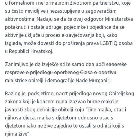
u formalnom i neformalnom životnom partnerstvu, koje
su često nevidljive i nezastupljene u zagovaračkim
aktivnostima. Nadaju se da će ovaj odgovor Ministarstva
potaknuti i ostale udruge, pojedinke i pojedince da se
aktivnije uključe u proces e-savjetovanja koji, kako
izgleda, može dovesti do proširenja prava LGBTIQ osoba
u Republici Hrvatskoj.
Zanimljivo je da izvješće stiže samo dan uoči
saborske
rasprave o prijedlogu oporbenog Glasa o opozivu
ministrice obitelji i demografije Nade Murganić.
Razlog je, podsjetimo, nacrt prijedloga novog Obiteljskog
zakona koji je koncem rujna
izazvao burne reakcije
javnosti
zbog definicije obitelji koju “čine majka, otac i
njihova djeca, majka s djetetom odnosno otac s
djetetom iako ne žive zajedno te ostali srodnici koji s
njima žive”.