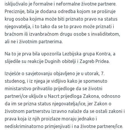
isključivalo je formalne i neformalne životne partnere.
Preciznije, bila je dodana odredba kojom se proširuje
krug osoba kojima može biti priznato pravo na status
njegovatelja, i to tako da se to pravo može priznati i
bračnom ili izvanbračnom drugu osobe s invaliditetom,
ali ne i životnim partnerima.
Na to je
prva bila upozorila Lezbijska grupa Kontra
, a
slijedile su
reakcije Duginih obitelji i Zagreb Pridea
.
Izvješće o savjetovanju objavljeno je u utorak, 7.
studenog, i iz njega je vidljivo kako je spomenuto
ministarstvo prihvatilo prijedloge da se životni
partneri/ce uključe u Nacrt prijedloga Zakona, odnosno
da im se prizna status njegovatelja/ice, jer Zakon o
životnom partnerstvu izravno nalaže da se ostali zakoni i
prava koja iz njih proizlaze moraju jednako i
nediskriminatorno primjenjivati i na životne partnere/ice.