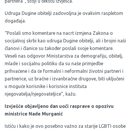
partnera”, stoji u tekstu izvješća.
Udruga Dugine obitelji zadovoljna je ovakvim raspletom
događaja.
“Poslali smo komentare na nacrt izmjena Zakona o
socijalnoj skrbi kao udruga Dugine obitelji, ali i brojni naši
članovi i članice su također poslali svoje komentare.
Veseli nas odgovor Ministarstva za demografiju, obitelj,
mlade i socijalnu politiku da su naše primjedbe
prihvaćene i da će formalni i neformalni životni partneri i
partnerice, uz bračne i izvanbračne drugove, biti uključeni
u moguće korisnike i korisnice instituta
njegovatelja/njegovateljice”, kažu.
Izvješće objavljeno dan uoči rasprave o opozivu
ministrice Nade Murganić
Ističu i kako je ovo posebno važno za starije LGBTI osobe