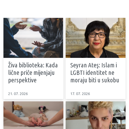
Živa biblioteka: Kada
Seyran Ateş: Islam i
lične priče mijenjaju
LGBTI identitet ne
perspektive
moraju biti u sukobu
21. 07. 2026
17. 07. 2026