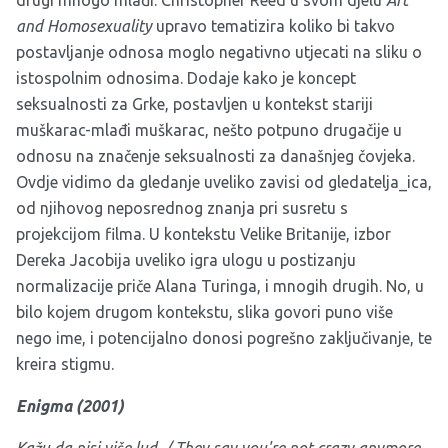
drugi mnogo mlađi. Christopher Reed u svom djelu
Art
and Homosexuality
upravo tematizira koliko bi takvo
postavljanje odnosa moglo negativno utjecati na sliku o
istospolnim odnosima. Dodaje kako je koncept
seksualnosti za Grke, postavljen u kontekst stariji
muškarac-mlađi muškarac, nešto potpuno drugačije u
odnosu na značenje seksualnosti za današnjeg čovjeka.
Ovdje vidimo da gledanje uveliko zavisi od gledatelja_ica,
od njihovog neposrednog znanja pri susretu s
projekcijom filma. U kontekstu Velike Britanije, izbor
Dereka Jacobija uveliko igra ulogu u postizanju
normalizacije priče Alana Turinga, i mnogih drugih. No, u
bilo kojem drugom kontekstu, slika govori puno više
nego ime, i potencijalno donosi pogrešno zaključivanje, te
kreira stigmu.
Enigma (
2001
)