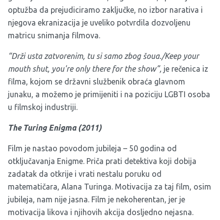
optužba da prejudiciramo zaključke, no izbor narativa i
njegova ekranizacija je uveliko potvrdila dozvoljenu
matricu snimanja filmova.
“Drži usta zatvorenim, tu si samo zbog šoua./
Keep your
mouth shut, you're only there for the show”,
je rečenica iz
filma, kojom se državni službenik obraća glavnom
junaku, a možemo je primijeniti i na poziciju LGBTI osoba
u filmskoj industriji.
The Turing Enigma (
2011
)
Film je nastao povodom jubileja – 50 godina od
otključavanja Enigme. Priča prati detektiva koji dobija
zadatak da otkrije i vrati nestalu poruku od
matematičara, Alana Turinga. Motivacija za taj film, osim
jubileja, nam nije jasna. Film je nekoherentan, jer je
motivacija likova i njihovih akcija dosljedno nejasna.