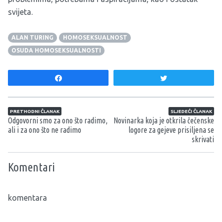
svijeta.
ALAN TURING
HOMOSEKSUALNOST
OSUDA HOMOSEKSUALNOSTI
Share
Tweet
Navigacija članaka
PRETHODNI ČLANAK
SLJEDEĆI ČLANAK
Odgovorni smo za ono što radimo,
Novinarka koja je otkrila čečenske
ali i za ono što ne radimo
logore za gejeve prisiljena se
skrivati
Komentari
komentara