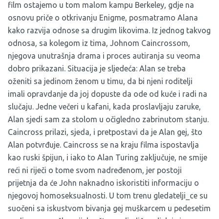
film ostajemo u tom malom kampu Berkeley, gdje na
osnovu priče o otkrivanju Enigme, posmatramo Alana
kako razvija odnose sa drugim likovima. Iz jednog takvog
odnosa, sa kolegom iz tima, Johnom Caincrossom,
njegova unutrašnja drama i proces autiranja su veoma
dobro prikazani. Situacija je sljedeća: Alan se treba
oženiti sa jedinom ženom u timu, da bi njeni roditelji
imali opravdanje da joj dopuste da ode od kuće i radi na
slučaju. Jedne večeri u kafani, kada proslavljaju zaruke,
Alan sjedi sam za stolom u očigledno zabrinutom stanju.
Caincross prilazi, sjeda, i pretpostavi da je Alan gej, što
Alan potvrđuje. Caincross se na kraju filma ispostavlja
kao ruski špijun, i iako to Alan Turing zaključuje, ne smije
reći ni riječi o tome svom nadređenom, jer postoji
prijetnja da će John naknadno iskoristiti informaciju o
njegovoj homoseksualnosti. U tom trenu gledatelji_ce su
suočeni sa iskustvom bivanja gej muškarcem u pedesetim