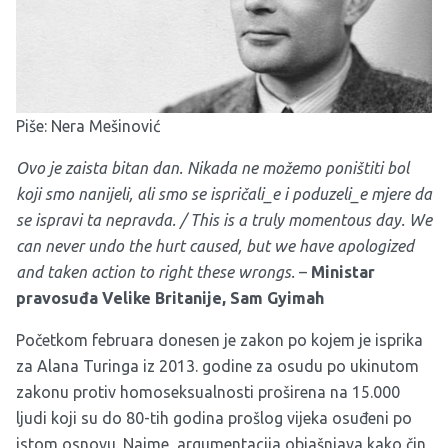
Piše: Nera Mešinović
Ovo je zaista bitan dan. Nikada ne možemo poništiti bol
koji smo nanijeli, ali smo se ispričali_e i poduzeli_e mjere da
se ispravi ta nepravda. /
This is a truly momentous day. We
can never undo the hurt caused, but we have apologized
and taken action to right these wrongs.
–
Ministar
pravosuđa Velike Britanije, Sam Gyimah
Početkom februara donesen je zakon po kojem je isprika
za Alana Turinga iz 2013. godine za osudu po ukinutom
zakonu protiv homoseksualnosti proširena na 15.000
ljudi koji su do 80-tih godina prošlog vijeka osuđeni po
istom osnovu. Naime, argumentacija objašnjava kako čin