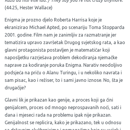
Kažu da nisi više lud. /
They say you're not crazy anymore.
(44.25, Hester Wallace)
Enigma je prozno djelo Roberta Harrisa koje je
ekranizirao Michael Apted, po scenariju Toma Stopparda
2001. godine. Film nam je zanimljiv za razmatranje jer
tematizira upravo završetak Drugog svjetskog rata, a kao
glavni protagonista postavljen je matematičar koji
naposljetku razrješava problem dekodiranja njemačke
naprave za kodiranje poruka Enigma. Narativ neodoljivo
podsjeća na priču o Alanu Turingu, i u nekoliko navrata i
sam pisac, kao i režiser, to i sami javno iznose. No, šta je
drugačije?
Glavni lik je prikazan kao genije, a proces koji ga čini
genijalcem, proces od mnogo neprospavanih noći, sati i
dana i mjeseci rada na problemu ipak nije prikazan.
Genijalnost se replicira, kako je prikazano, tek u odnosu