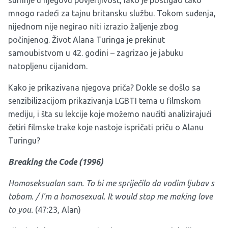
sumnje u njegovu povjerljivost, iako je postigao tako
mnogo radeći za tajnu britansku službu. Tokom suđenja,
nijednom nije negirao niti izrazio žaljenje zbog
počinjenog. Život Alana Turinga je prekinut
samoubistvom u 42. godini – zagrizao je jabuku
natopljenu cijanidom.
Kako je prikazivana njegova priča? Dokle se došlo sa
senzibilizacijom prikazivanja LGBTI tema u filmskom
mediju, i šta su lekcije koje možemo naučiti analizirajući
četiri filmske trake koje nastoje ispričati priču o Alanu
Turingu?
Breaking the Code (
1996
)
Homoseksualan sam. To bi me spriječilo da vodim ljubav s
tobom. /
I'm a homosexual. It would stop me making love
to you.
(47:23, Alan)