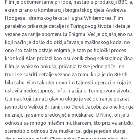
Film je dokumentarne prirode, nastao u produkciji BBC-a,
ekranizirano u kombinaciji biografskog djela Andrewa
Hodgesa i dramskog teksta Hugha Whitemorea. Film
paralelno prikazuje detalje iz Turingovog života i detalje
vezane za ranije spomenutu Enigmu. Već je objašnjeno na
koji način je došlo do otključavanja mašinskog koda, no
ono što zaista ostaje enigma je sam psihološki proces
kroz koji Alan prolazi kao osuđenik zbog seksualnog čina.
Film je svakako pokušaj pričanja takve jedne priče i ne
trudi se sakriti detalje vezane za temu koja je do 80-tih
bila tabu. Film također govori o tajnosti operacije koja je
uslovila nedostupnost informacija o Turingovom životu.
Glumac koji tumači glavnu ulogu je već od ranije poznat
javnosti u Velikoj Britaniji, no Derek Jacobi, za one koji ga
ne znaju, je samo sredovječni muškarac. U filmu, on je u
odnosu sa mnogo mlađim muškarcem, što priziva antički
stereotip o odnosu dva muškarca, gdje je jedan stariji,