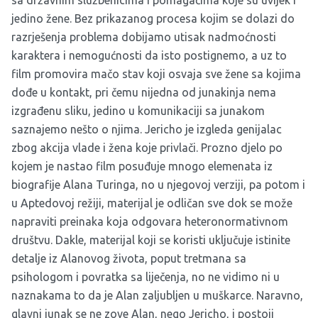
sa državnim službenicima i pomagačima koje su uvijek i
jedino žene. Bez prikazanog procesa kojim se dolazi do
razrješenja problema dobijamo utisak nadmoćnosti
karaktera i nemogućnosti da isto postignemo, a uz to
film promovira mačo stav koji osvaja sve žene sa kojima
dođe u kontakt, pri čemu nijedna od junakinja nema
izgrađenu sliku, jedino u komunikaciji sa junakom
saznajemo nešto o njima. Jericho je izgleda genijalac
zbog akcija vlade i žena koje privlači. Prozno djelo po
kojem je nastao film posuđuje mnogo elemenata iz
biografije Alana Turinga, no u njegovoj verziji, pa potom i
u Aptedovoj režiji, materijal je odličan sve dok se može
napraviti preinaka koja odgovara heteronormativnom
društvu. Dakle, materijal koji se koristi uključuje istinite
detalje iz Alanovog života, poput tretmana sa
psihologom i povratka sa liječenja, no ne vidimo ni u
naznakama to da je Alan zaljubljen u muškarce. Naravno,
glavni junak se ne zove Alan, nego Jericho, i postoji