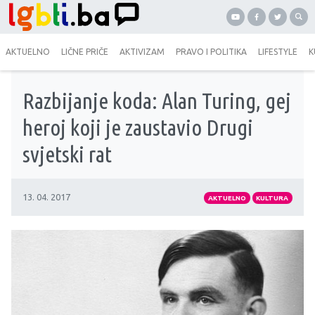
AKTUELNO
LIČNE PRIČE
AKTIVIZAM
PRAVO I POLITIKA
LIFESTYLE
K
Razbijanje koda: Alan Turing, gej
heroj koji je zaustavio Drugi
svjetski rat
13. 04. 2017
AKTUELNO
KULTURA