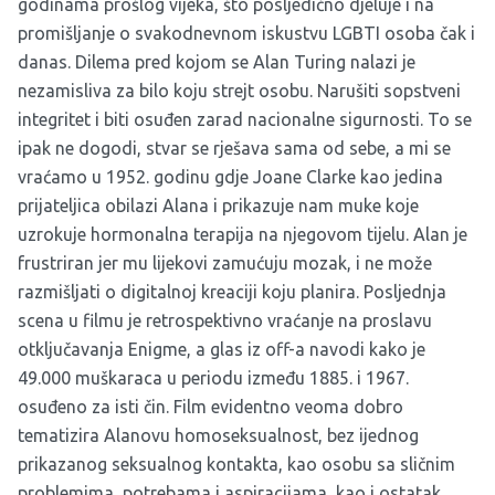
godinama prošlog vijeka, što posljedično djeluje i na
promišljanje o svakodnevnom iskustvu LGBTI osoba čak i
danas. Dilema pred kojom se Alan Turing nalazi je
nezamisliva za bilo koju strejt osobu. Narušiti sopstveni
integritet i biti osuđen zarad nacionalne sigurnosti. To se
ipak ne dogodi, stvar se rješava sama od sebe, a mi se
vraćamo u 1952. godinu gdje Joane Clarke kao jedina
prijateljica obilazi Alana i prikazuje nam muke koje
uzrokuje hormonalna terapija na njegovom tijelu. Alan je
frustriran jer mu lijekovi zamućuju mozak, i ne može
razmišljati o digitalnoj kreaciji koju planira. Posljednja
scena u filmu je retrospektivno vraćanje na proslavu
otključavanja Enigme, a glas iz off-a navodi kako je
49.000 muškaraca u periodu između 1885. i 1967.
osuđeno za isti čin. Film evidentno veoma dobro
tematizira Alanovu homoseksualnost, bez ijednog
prikazanog seksualnog kontakta, kao osobu sa sličnim
problemima, potrebama i aspiracijama, kao i ostatak