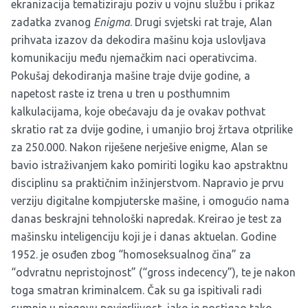
ekranizacija tematiziraju poziv u vojnu službu i prikaz
zadatka zvanog
Enigma
. Drugi svjetski rat traje, Alan
prihvata izazov da dekodira mašinu koja uslovljava
komunikaciju među njemačkim naci operativcima.
Pokušaj dekodiranja mašine traje dvije godine, a
napetost raste iz trena u tren u posthumnim
kalkulacijama, koje obećavaju da je ovakav pothvat
skratio rat za dvije godine, i umanjio broj žrtava otprilike
za 250.000. Nakon riješene nerješive enigme, Alan se
bavio istraživanjem kako pomiriti logiku kao apstraktnu
disciplinu sa praktičnim inžinjerstvom. Napravio je prvu
verziju digitalne kompjuterske mašine, i omogućio nama
danas beskrajni tehnološki napredak. Kreirao je test za
mašinsku inteligenciju koji je i danas aktuelan. Godine
1952. je osuđen zbog “homoseksualnog čina” za
“odvratnu nepristojnost” (“gross indecency”), te je nakon
toga smatran kriminalcem. Čak su ga ispitivali radi