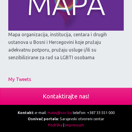
Mapa organizacija, institucija, centara i drugih
ustanova u Bosni i Hercegovini koje pružaju
adekvatnu potporu, pružaju usluge i/ili su
senzibilizirane za rad sa LGBTI osobama
My Tweets
Kontaktirajte nas!
Kontakt:
e-mail:
matej@soc.ba
telefon: +387 33 551 000
Osnivač portala:
Sarajevski otvoreni centar
Podrška
|
Impressum