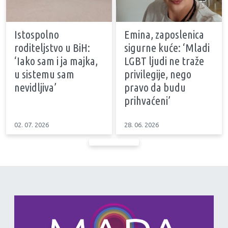
Istospolno
Emina, zaposlenica
roditeljstvo u BiH:
sigurne kuće: ‘Mladi
‘Iako sam i ja majka,
LGBT ljudi ne traže
u sistemu sam
privilegije, nego
nevidljiva’
pravo da budu
prihvaćeni’
02. 07. 2026
28. 06. 2026