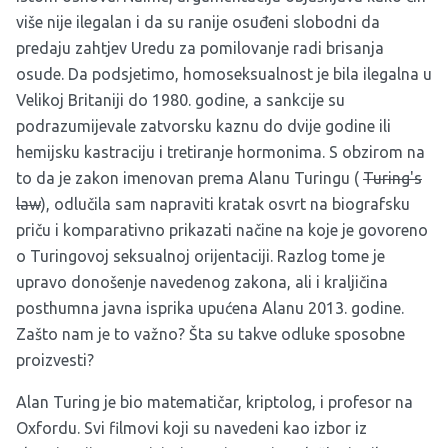
više nije ilegalan i da su ranije osuđeni slobodni da
predaju zahtjev Uredu za pomilovanje radi brisanja
osude. Da podsjetimo, homoseksualnost je bila ilegalna u
Velikoj Britaniji do 1980. godine, a sankcije su
podrazumijevale zatvorsku kaznu do dvije godine ili
hemijsku kastraciju i tretiranje hormonima. S obzirom na
to da je zakon imenovan prema Alanu Turingu (
Turing's
law
), odlučila sam napraviti kratak osvrt na biografsku
priču i komparativno prikazati načine na koje je govoreno
o Turingovoj seksualnoj orijentaciji. Razlog tome je
upravo donošenje navedenog zakona, ali i kraljičina
posthumna javna isprika upućena Alanu 2013. godine.
Zašto nam je to važno? Šta su takve odluke sposobne
proizvesti?
Alan Turing
je bio matematičar, kriptolog, i profesor na
Oxfordu. Svi filmovi koji su navedeni kao izbor iz