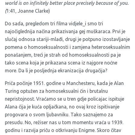
world is an infinitely better place precisely because of you.
(
1:41,
Joanne Clarke)
Do sada, pregledom tri filma vidjele_i smo tri
najočiglednija načina prikazivanja gej muškaraca. Prvi je
slučaj odnosa stariji-mlađi, drugi je potpuno izostavljanje
pomena o homoseksualnosti i zamjena heteroseksualnim
ponašanjem, treći je strah od homoseksualnosti pa je
tako scena koja je prikazana scena iz najgore noćne
more. Da li je posljednja ekranizacija drugačija?
Priča počinje 1951. godine u Manchesteru, kada je Alan
Turing optužen za homoseksualni čin i brutalnu
nepristojnost. Vraćamo se u tren gdje policajac ispituje
Alana čija je kuća opljačkana, no ovaj kroz ispitivanje
progovara o svom ljubavniku. Tako saznajemo za
presudu. No, režiser nas u tom momentu vraća u 1939.
godinu i razvija priču o otkrivanju Enigme. Skoro čitav