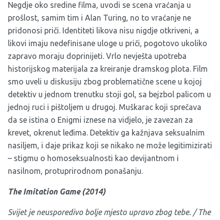
Negdje oko sredine filma, uvodi se scena vraćanja u
prošlost, samim tim i Alan Turing, no to vraćanje ne
pridonosi priči. Identiteti likova nisu nigdje otkriveni, a
likovi imaju nedefinisane uloge u priči, pogotovo ukoliko
zapravo moraju doprinijeti. Vrlo nevješta upotreba
historijskog materijala za kreiranje dramskog plota. Film
smo uveli u diskusiju zbog problematične scene u kojoj
detektiv u jednom trenutku stoji gol, sa bejzbol palicom u
jednoj ruci i pištoljem u drugoj. Muškarac koji sprečava
da se istina o Enigmi iznese na vidjelo, je zavezan za
krevet, okrenut leđima. Detektiv ga kažnjava seksualnim
nasiljem, i daje prikaz koji se nikako ne može legitimizirati
– stigmu o homoseksualnosti kao devijantnom i
nasilnom, protuprirodnom ponašanju.
The Imitation Game (
2014
)
Svijet je neusporedivo bolje mjesto upravo zbog tebe. /
The