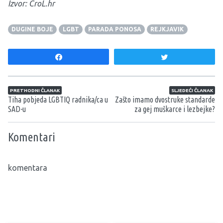
Izvor: CroL.hr
DUGINE BOJE
LGBT
PARADA PONOSA
REJKJAVIK
Share
Tweet
Navigacija članaka
PRETHODNI ČLANAK
SLJEDEĆI ČLANAK
Tiha pobjeda LGBTIQ radnika/ca u
Zašto imamo dvostruke standarde
SAD-u
za gej muškarce i lezbejke?
Komentari
komentara