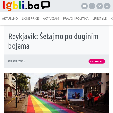
AKTUELNO
LIČNE PRIČE
AKTIVIZAM
PRAVO I POLITIKA
LIFESTYLE
K
Reykjavik: Šetajmo po duginim
bojama
08. 08. 2015
AKTUELNO