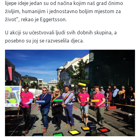
lijepe ideje jedan su od načina kojim naš grad činimo
življim, humanijim i jednostavno boljim mjestom za
život”, rekao je Eggertsson.
U akciji su učestvovali ljudi svih dobnih skupina, a
posebno su joj se razveselila djeca.