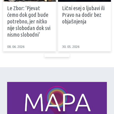
Le Zbor: ‘Pjevat
Lični esej o ljubavi ili
ćemo dok god bude
Pravo na dodir bez
potrebno, jer nitko
objašnjenja
nije slobodan dok svi
nismo slobodni’
08. 06. 2026
30. 05. 2026