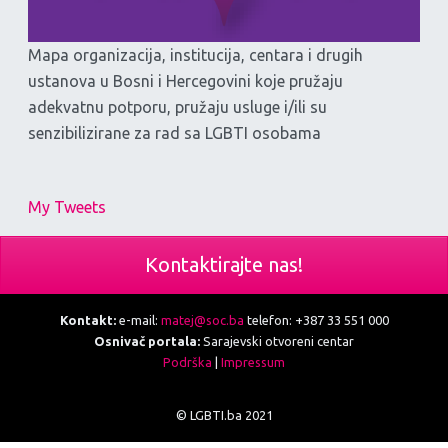
Mapa organizacija, institucija, centara i drugih
ustanova u Bosni i Hercegovini koje pružaju
adekvatnu potporu, pružaju usluge i/ili su
senzibilizirane za rad sa LGBTI osobama
My Tweets
Kontaktirajte nas!
Kontakt:
e-mail:
matej@soc.ba
telefon: +387 33 551 000
Osnivač portala:
Sarajevski otvoreni centar
Podrška
|
Impressum
© LGBTI.ba 2021