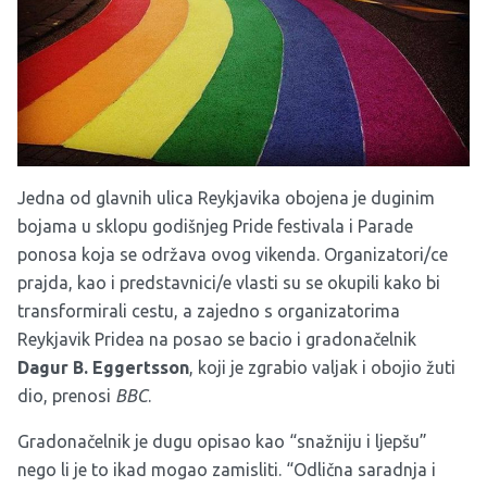
Jedna od glavnih ulica Reykjavika obojena je duginim
bojama u sklopu godišnjeg Pride festivala i Parade
ponosa koja se održava ovog vikenda. Organizatori/ce
prajda, kao i predstavnici/e vlasti su se okupili kako bi
transformirali cestu, a zajedno s organizatorima
Reykjavik Pridea na posao se bacio i gradonačelnik
Dagur B.
Eggertsson
, koji je zgrabio valjak i obojio žuti
dio, prenosi
BBC
.
Gradonačelnik je dugu opisao kao “snažniju i ljepšu”
nego li je to ikad mogao zamisliti. “Odlična saradnja i