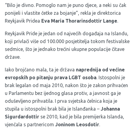
“Bilo je divno. Pomoglo nam je puno djece, a neki su čak
ponijeli i vlastite četke za bojanje”, rekla je direktorica
Reykjavik Pridea
Eva Maria
Thorarinsdottir Lange
.
Reykjavik Pride je jedan od najvećih događaja na Islandu,
koji privlači više od 100.000 posjetitelja tokom festivalske
sedmice, što je jednako trećini ukupne populacije čitave
države.
Iako brojčano mala, ta je država
naprednija od većine
evropskih po pitanju prava LGBT osoba
. Istospolni je
brak legalan od maja 2010, nakon što je zakon prihvaćen
u Parlamentu bez ijednog glasa protiv, a javnost ga je
oduševljeno prihvatila. I prva svjetska čelnica koja je
stupila u istospolni brak bila je Islanđanka –
Johanna
Sigurdardottir
se 2010, kad je bila premijerka Islanda,
vjenčala s partnericom
Joninom Leosdotir
.