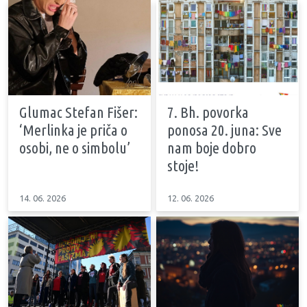
Glumac Stefan Fišer:
7. Bh. povorka
‘Merlinka je priča o
ponosa 20. juna: Sve
osobi, ne o simbolu’
nam boje dobro
stoje!
14. 06. 2026
12. 06. 2026