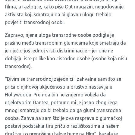
filma, a razlog je, kako piše Out magazin, negodovanje
aktivista koji smatraju da bi glavnu ulogu trebalo
povjeriti transrodnoj osobi.
Zapravo, njena uloga transrodne osobe podigla je
prašinu među transrodnim glumicama koje smatraju da
je riječ o još jednoj vrsti diskriminacije – jer one ne
dobijaju iste prilike kao cisrodne osobe (osobe koja nisu
transrodne).
“Divim se transrodnoj zajednici i zahvalna sam što se
priča o njihovoj uključenosti u društvo nastavlja u
Hollywoodu. Premda bih neizmjerno voljela da
utjelotvorim Dantea, potpuno mi je jasno zbog čega
mnogi smatraju da bi trebalo da ga glumi transrodna
osoba. Zahvalna sam što je ova rasprava o glumačkoj
postavi podstakla širu priču o različitostima u našem
društvu i o prenošenju takve teme na film”, kazala je