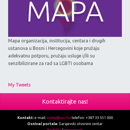
Mapa organizacija, institucija, centara i drugih
ustanova u Bosni i Hercegovini koje pružaju
adekvatnu potporu, pružaju usluge i/ili su
senzibilizirane za rad sa LGBTI osobama
My Tweets
Kontaktirajte nas!
Kontakt:
e-mail:
matej@soc.ba
telefon: +387 33 551 000
Osnivač portala:
Sarajevski otvoreni centar
Podrška
|
Impressum