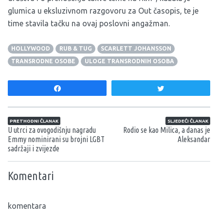
glumica u eksluzivnom razgovoru za Out časopis, te je
time stavila tačku na ovaj poslovni angažman.
HOLLYWOOD
RUB & TUG
SCARLETT JOHANSSON
TRANSRODNE OSOBE
ULOGE TRANSRODNIH OSOBA
Share
Tweet
Navigacija članaka
PRETHODNI ČLANAK
SLJEDEĆI ČLANAK
U utrci za ovogodišnju nagradu
Rodio se kao Milica, a danas je
Emmy nominirani su brojni LGBT
Aleksandar
sadržaji i zvijezde
Komentari
komentara