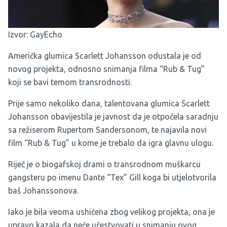
Izvor:
GayEcho
Američka glumica Scarlett Johansson odustala je od
novog projekta, odnosno snimanja filma “Rub & Tug”
koji se bavi temom transrodnosti.
Prije samo nekoliko dana, talentovana glumica Scarlett
Johansson obavijestila je javnost da je otpočela saradnju
sa režiserom Rupertom Sandersonom, te najavila novi
film “Rub & Tug” u kome je trebalo da igra glavnu ulogu.
Riječ je o biogafskoj drami o transrodnom muškarcu
gangsteru po imenu Dante “Tex” Gill koga bi utjelotvorila
baš Johanssonova.
Iako je bila veoma ushićena zbog velikog projekta, ona je
upravo kazala da neće učestvovati u snimanju ovog