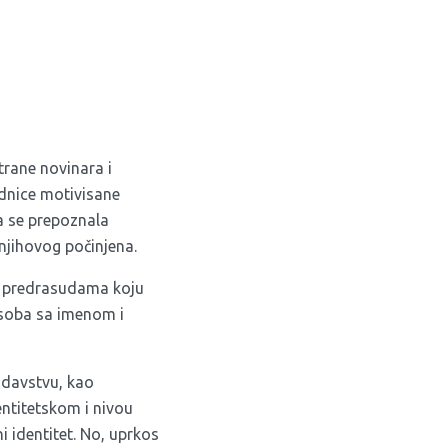
rane novinara i
ednice motivisane
a se prepoznala
 njihovog počinjena.
i i predrasudama koju
 osoba sa imenom i
odavstvu, kao
ntitetskom i nivou
 identitet. No, uprkos