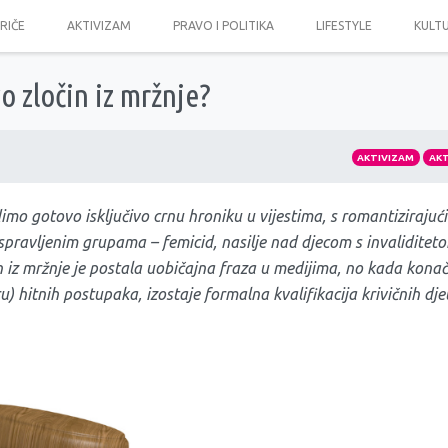
PRIČE
AKTIVIZAM
PRAVO I POLITIKA
LIFESTYLE
KULT
vo zločin iz mržnje?
AKTIVIZAM
AK
dimo gotovo isključivo crnu hroniku u vijestima, s romantizirajuć
spravljenim grupama – femicid, nasilje nad djecom s invalidite
n iz mržnje je postala uobičajna fraza u medijima, no kada konač
 hitnih postupaka, izostaje formalna kvalifikacija krivičnih djel