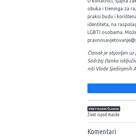
U konačnici, sjajna za
obuka i treninga za ra
praksi budu i korištena
identiteta, na raspol
LGBTI osobama. Možete
pravnosavjetovanje@
Članak je objavljen u
Sadržaj članka isključ
niti Vlade Sjedinjenih 
Navigacija član
PRETHODNI ČLANAK
Život ispod maske
Komentari