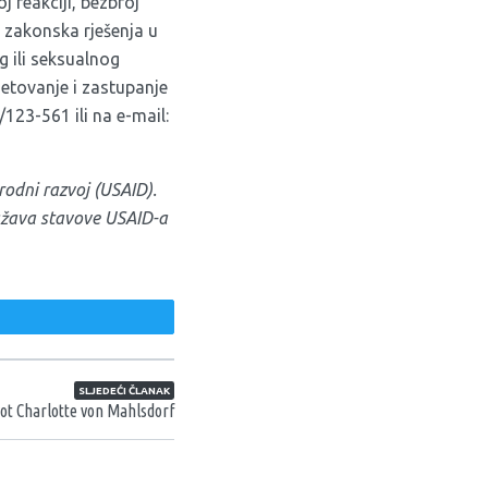
j reakciji, bezbroj
a zakonska rješenja u
og ili seksualnog
jetovanje i zastupanje
123-561 ili na e-mail:
odni razvoj (USAID).
ražava stavove USAID-a
weet
SLJEDEĆI ČLANAK
vot Charlotte von Mahlsdorf