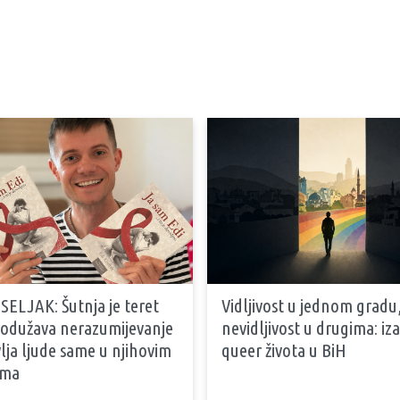
SELJAK: Šutnja je teret
Vidljivost u jednom gradu
produžava nerazumijevanje
nevidljivost u drugima: iz
vlja ljude same u njihovim
queer života u BiH
ama