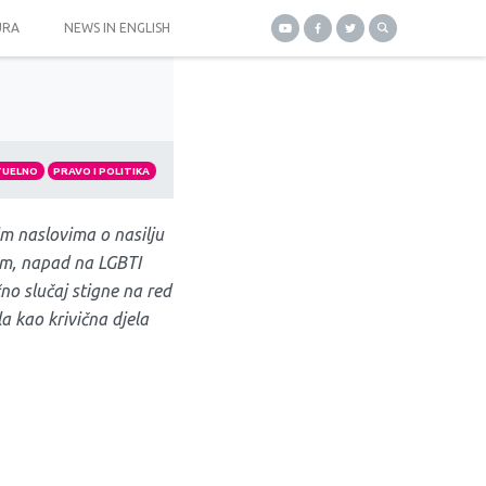
URA
NEWS IN ENGLISH
TUELNO
PRAVO I POLITIKA
im naslovima o nasilju
tom, napad na LGBTI
no slučaj stigne na red
a kao krivična djela