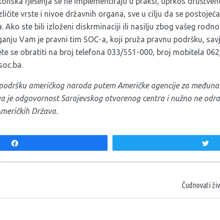
konska rješenja se ne implementiraju u praksi, uprkos društveno
zličite vrste i nivoe državnih organa, sve u cilju da se postojeć
. Ako ste bili izloženi diskrminaciji ili nasilju zbog vašeg rodn
aganju Vam je
pravni tim SOC-a
, koji pruža pravnu podršku, sav
 se obratiti na broj telefona 033/551-000, broj mobitela 062/
soc.ba
.
z podršku američkog naroda putem Američke agencije za međunar
iva je odgovornost Sarajevskog otvorenog centra i nužno ne od
Američkih Država.
Share
T
aka
Čudnovati ži