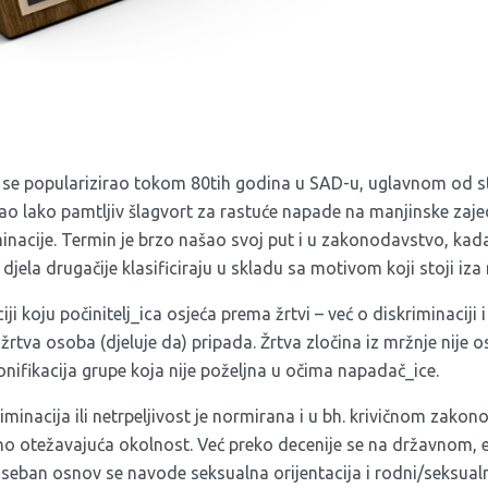
se popularizirao tokom 80tih godina u SAD-u, uglavnom od st
kao lako pamtljiv šlagvort za rastuće napade na manjinske zaj
nacije. Termin je brzo našao svoj put i u zakonodavstvo, kad
 djela drugačije klasificiraju u skladu sa motivom koji stoji iza
ciji koju počinitelj_ica osjeća prema žrtvi – već o diskriminacij
 žrtva osoba (djeluje da) pripada. Žrtva zločina iz mržnje nije
nifikacija grupe koja nije poželjna u očima napadač_ice.
inacija ili netrpeljivost je normirana i u bh. krivičnom zakon
no otežavajuća okolnost. Već preko decenije se na državnom, e
seban osnov se navode seksualna orijentacija i rodni/seksualni