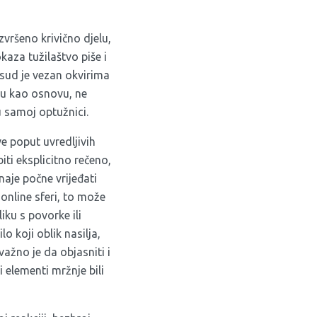
zvršeno krivično djelu,
kaza tužilaštvo piše i
sud je vezan okvirima
nju kao osnovu, ne
 samoj optužnici.
ve poput uvredljivih
iti eksplicitno rečeno,
aje počne vrijeđati
online sferi, to može
iku s povorke ili
o koji oblik nasilja,
važno je da objasniti i
i elementi mržnje bili