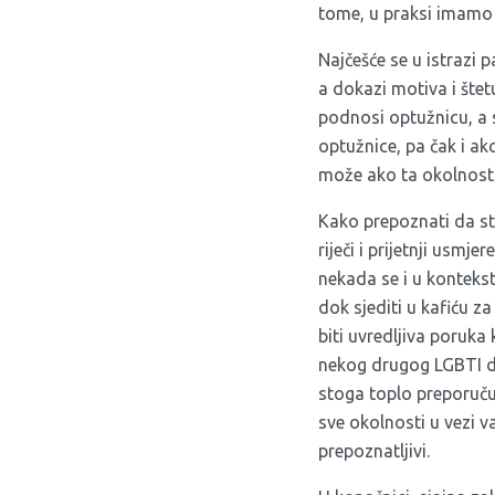
tome, u praksi imamo 
Najčešće se u istrazi 
a dokazi motiva i štet
podnosi optužnicu, a 
optužnice, pa čak i ak
može ako ta okolnost 
Kako prepoznati da ste
riječi i prijetnji usm
nekada se i u konteks
dok sjediti u kafiću z
biti uvredljiva poruka
nekog drugog LGBTI dog
stoga toplo preporučuj
sve okolnosti u vezi v
prepoznatljivi.