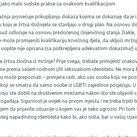
jako malo sudske prakse sa ovakvom kvalifikacijom.
pažnja posvećuje prikupljanju dokaza kojima se dokazuje da je i
u koju je žrtva doživjela se stavljaju u drugi plan. Na osnovu do
sud odlučuje na osnovu predočenog činjeničnog stanja. Dakle, 
o može promijeniti kvalifikaciju krivičnog djela, da uključi mrž
uopšte nije opisana (sa potkrepljena adekvatnim dokazima!) u
 žrtva zločina iz mržnje? Prije svega, trebate primijetiti znako
jerene prema vašem rodnom i/ili seksualnom identitetu. Ne mora b
tu može prepoznati – primjera radi, ako vas osoba koju ne pozn
a koji se smatra da samo osobe iz LGBTI zajednice posjećuju. U 
 koju ste dobili na društvenim mrežama nakon što ste objavili sl
ađaja. Sigurnost je uvijek na prvom mjestu i ne treba trpiti bil
em da prijavite situacije u kojem vas je neko ugrozio. Pri tom 
ašeg napadnutog identiteta kako bi, ako ništa, bar u vašoj izjav