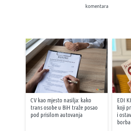
komentara
CV kao mjesto nasilja: kako
EDI KI
trans osobe u BiH traže posao
koji 
pod prisilom autovanja
i osta
borb