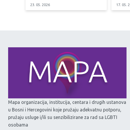
23. 05. 2026
17. 05. 
Mapa organizacija, institucija, centara i drugih ustanova
u Bosni i Hercegovini koje pružaju adekvatnu potporu,
pružaju usluge i/ili su senzibilizirane za rad sa LGBTI
osobama