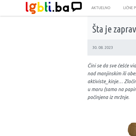
AKTUELNO
LIČNE 
Šta je zapra
30. 08. 2023
Čini se da sve češće vi
nad manjinskim ili obe
aktiviste_kinje… Zloči
u moru (samo na papiru)
počinjena iz mržnje.