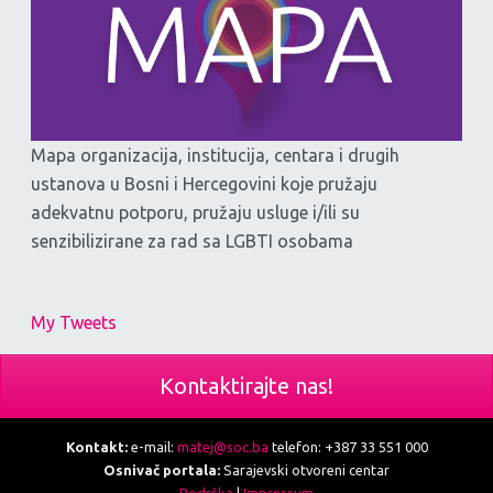
Mapa organizacija, institucija, centara i drugih
ustanova u Bosni i Hercegovini koje pružaju
adekvatnu potporu, pružaju usluge i/ili su
senzibilizirane za rad sa LGBTI osobama
My Tweets
Kontaktirajte nas!
Kontakt:
e-mail:
matej@soc.ba
telefon: +387 33 551 000
Osnivač portala:
Sarajevski otvoreni centar