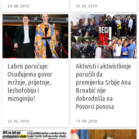
29. 08. 2019
25. 02. 2019
Labris poručuje:
Aktivisti i aktivistkinje
Osuđujemo govor
poručili da
mržnje, prijetnje,
premijerka Srbije Ana
lezbofobiju i
Brnabić nije
mizoginiju!
dobrodošla na
Povorci ponosa
22. 02. 2019
13. 09. 2018