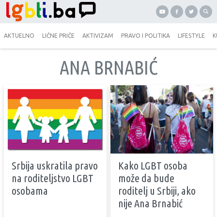
AKTUELNO
LIČNE PRIČE
AKTIVIZAM
PRAVO I POLITIKA
LIFESTYLE
K
ANA BRNABIĆ
Srbija uskratila pravo
Kako LGBT osoba
na roditeljstvo LGBT
može da bude
osobama
roditelj u Srbiji, ako
nije Ana Brnabić