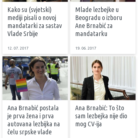
Kako su (svjetski)
Mlade lezbejke u
mediji pisali o novoj
Beogradu o izboru
mandatarki za sastav
Ane Brnabić za
Vlade Srbije
mandatarku
12. 07. 2017
19. 06. 2017
Ana Brnabić postala
Ana Brnabić: To što
je prva žena i prva
sam lezbejka nije dio
autovana lezbijka na
mog CV-ija
čelu srpske vlade