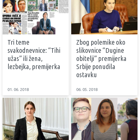
Tri teme
Zbog polemike oko
svakodnevnice: “Tihi
slikovnice “Dugine
užas” ili žena,
obitelji” premijerka
lezbejka, premijerka
Srbije ponudila
ostavku
01. 06. 2018
06. 05. 2018