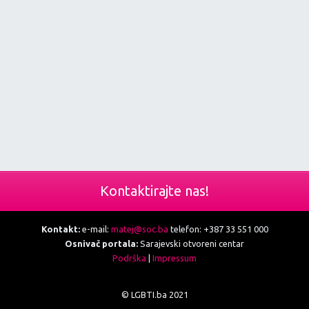
Kontaktirajte nas!
Kontakt:
e-mail:
matej@soc.ba
telefon: +387 33 551 000
Osnivač portala:
Sarajevski otvoreni centar
Podrška
|
Impressum
© LGBTI.ba 2021