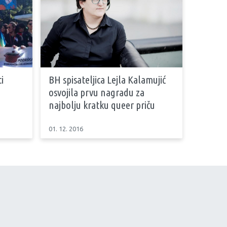
i
BH spisateljica Lejla Kalamujić
osvojila prvu nagradu za
najbolju kratku queer priču
01. 12. 2016