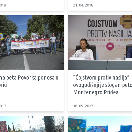
2018
21. 04. 2018
na peta Povorka ponosa u
“Čojstvom protiv nasilja”
rici
ovogodišnji je slogan pet
Montenegro Pridea
2017
16. 09. 2017