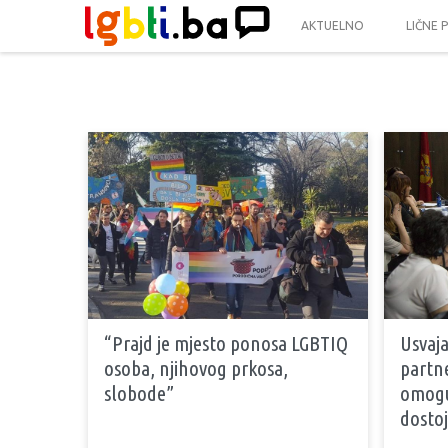
AKTUELNO
LIČNE 
“Prajd je mjesto ponosa LGBTIQ
Usvaj
osoba, njihovog prkosa,
partne
slobode”
omogu
dosto