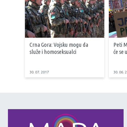
Crna Gora: Vojsku mogu da
Peti 
služe i homoseksualci
će se
30. 07. 2017
30. 06. 