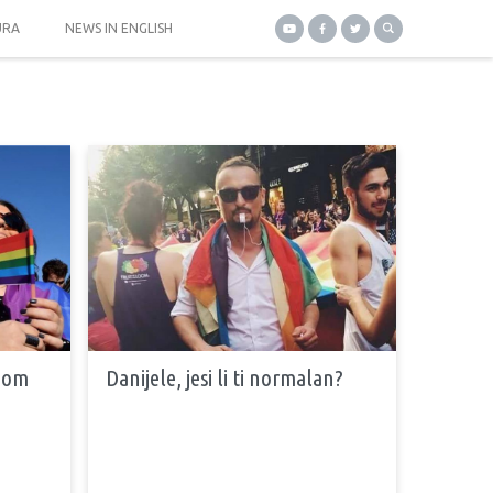
URA
NEWS IN ENGLISH
tnom
Danijele, jesi li ti normalan?