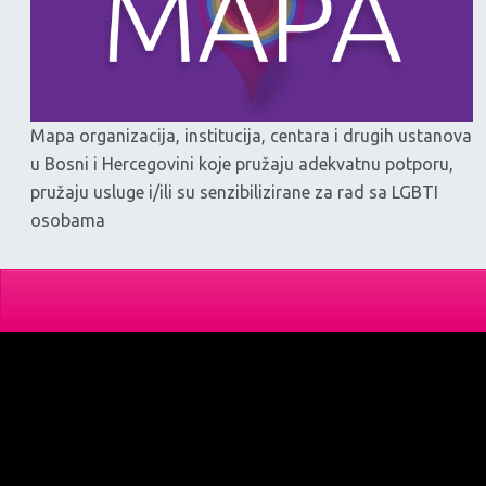
Mapa organizacija, institucija, centara i drugih ustanova
u Bosni i Hercegovini koje pružaju adekvatnu potporu,
pružaju usluge i/ili su senzibilizirane za rad sa LGBTI
osobama