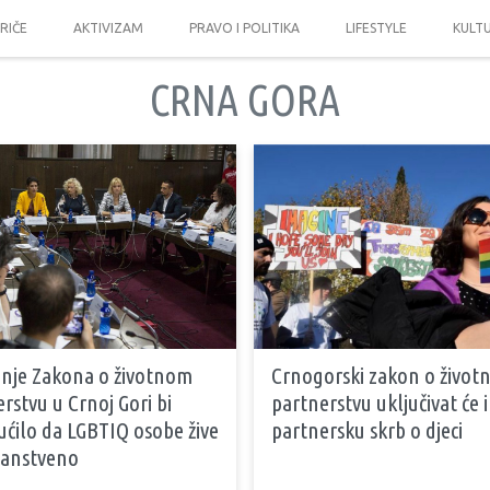
PRIČE
AKTIVIZAM
PRAVO I POLITIKA
LIFESTYLE
KULT
CRNA GORA
anje Zakona o životnom
Crnogorski zakon o živo
rstvu u Crnoj Gori bi
partnerstvu uključivat će i
ćilo da LGBTIQ osobe žive
partnersku skrb o djeci
janstveno