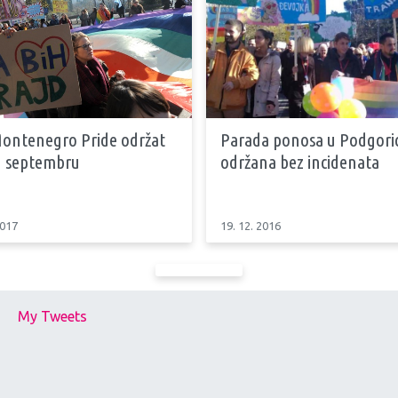
Montenegro Pride održat
Parada ponosa u Podgoric
 u septembru
održana bez incidenata
2017
19. 12. 2016
My Tweets