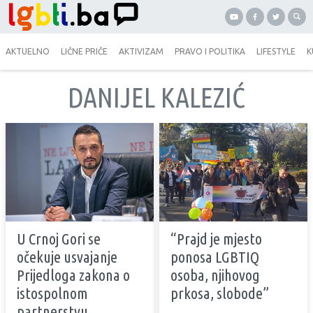
AKTUELNO
LIČNE PRIČE
AKTIVIZAM
PRAVO I POLITIKA
LIFESTYLE
K
DANIJEL KALEZIĆ
U Crnoj Gori se
“Prajd je mjesto
očekuje usvajanje
ponosa LGBTIQ
Prijedloga zakona o
osoba, njihovog
istospolnom
prkosa, slobode”
partnerstvu