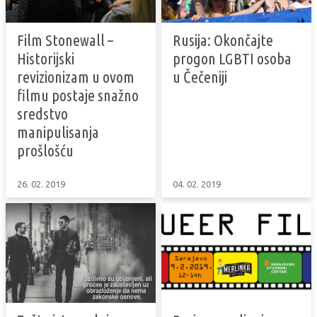
Film Stonewall –
Rusija: Okončajte
Historijski
progon LGBTI osoba
revizionizam u ovom
u Čečeniji
filmu postaje snažno
sredstvo
manipulisanja
prošlošću
26. 02. 2019
04. 02. 2019