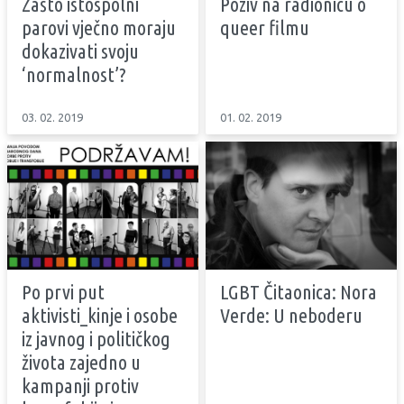
Zašto istospolni
Poziv na radionicu o
parovi vječno moraju
queer filmu
dokazivati svoju
‘normalnost’?
03. 02. 2019
01. 02. 2019
Po prvi put
LGBT Čitaonica: Nora
aktivisti_kinje i osobe
Verde: U neboderu
iz javnog i političkog
života zajedno u
kampanji protiv