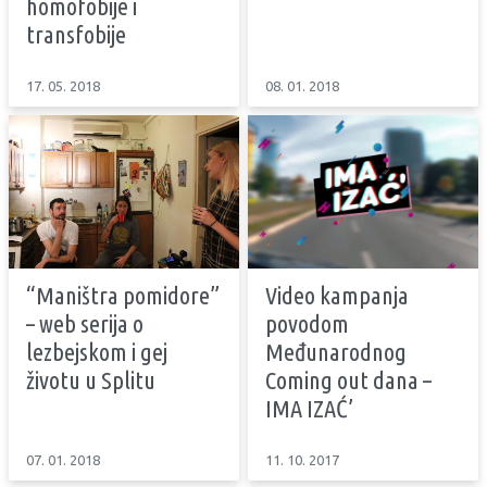
homofobije i
transfobije
17. 05. 2018
08. 01. 2018
“Maništra pomidore”
Video kampanja
– web serija o
povodom
lezbejskom i gej
Međunarodnog
životu u Splitu
Coming out dana –
IMA IZAĆ’
07. 01. 2018
11. 10. 2017