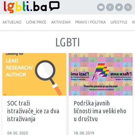
AKTUELNO
LIČNE PRIČE
AKTIVIZAM
PRAVO I POLITIKA
LIFESTYLE
K
LGBTI
SOC traži
Podrška javnih
istraživače_ice za dva
ličnosti ima veliki eho
istraživanja
u društvu
04. 02. 2020
18. 08. 2019