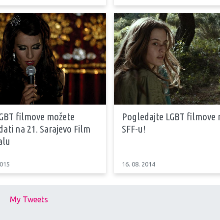
LGBT filmove možete
Pogledajte LGBT filmove 
ati na 21. Sarajevo Film
SFF-u!
alu
2015
16. 08. 2014
My Tweets