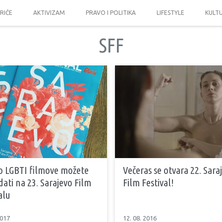
PRIČE
AKTIVIZAM
PRAVO I POLITIKA
LIFESTYLE
KULT
SFF
to LGBTI filmove možete
Večeras se otvara 22. Sara
ati na 23. Sarajevo Film
Film Festival!
alu
2017
12. 08. 2016