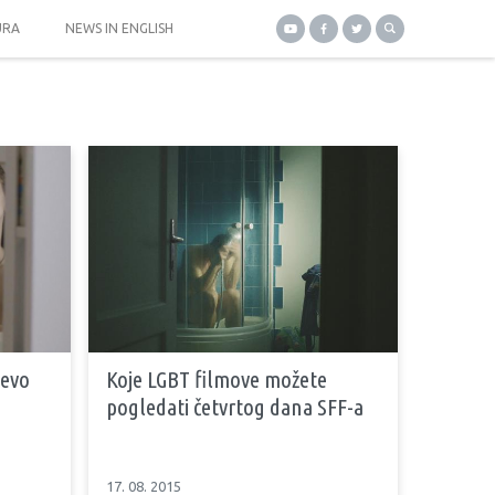
URA
NEWS IN ENGLISH
jevo
Koje LGBT filmove možete
pogledati četvrtog dana SFF-a
17. 08. 2015