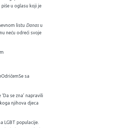
piše u oglasu koji je
dnevnom listu
Danas
u
cenu neću odreći svoje
jm
NeOdričemSe sa
 ‘Da se zna’ napravili
 koga njihova djeca
ima LGBT populacije.