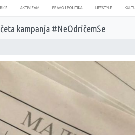
PRIČE
AKTIVIZAM
PRAVO I POLITIKA
LIFESTYLE
KULT
početa kampanja #NeOdričemSe