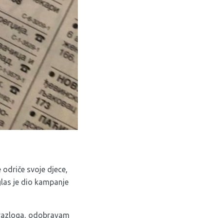
odriče svoje djece,
glas je dio kampanje
g razloga, odobravam