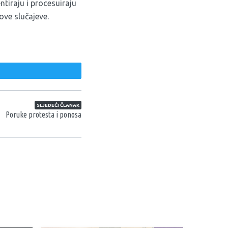
tiraju i procesuiraju
ove slučajeve.
weet
SLJEDEĆI ČLANAK
Poruke protesta i ponosa