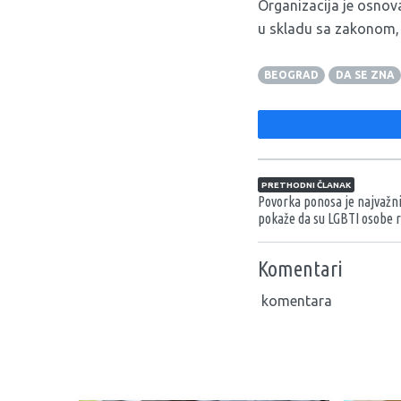
Organizacija je osnov
u skladu sa zakonom, k
BEOGRAD
DA SE ZNA
Navigacija član
PRETHODNI ČLANAK
Povorka ponosa je najvažniji
pokaže da su LGBTI osobe r
Komentari
komentara