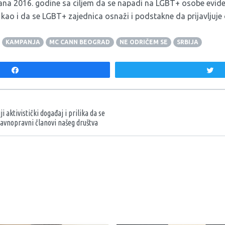
ana 2016. godine sa ciljem da se napadi na LGBT+ osobe eviden
ao i da se LGBT+ zajednica osnaži i podstakne da prijavljuje 
KAMPANJA
MC CANN BEOGRAD
NE ODRIČEM SE
SRBIJA
Share
T
aka
 aktivistički događaj i prilika da se
avnopravni članovi našeg društva