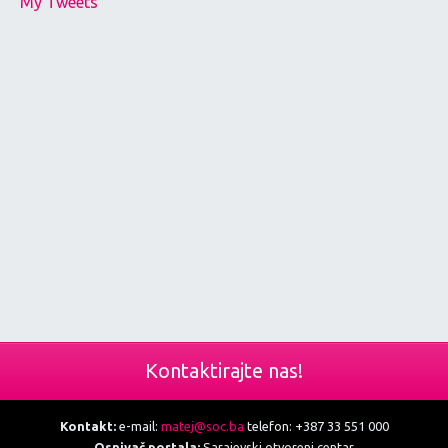
My Tweets
Kontaktirajte nas!
Kontakt:
e-mail:
matej@soc.ba
telefon: +387 33 551 000
Osnivač portala:
Sarajevski otvoreni centar