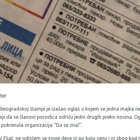
tter
beogradskoj štampi je izašao oglas u kojem se jedna majka ne 
iji da se članovi porodica odriču jedni drugih preko novina. O
 pokrenula organizacija “Da se zna!”.
ć Fijat, ne odričem se svoje dece ni po koju cenu i ni zbog ko