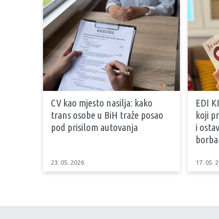
CV kao mjesto nasilja: kako
EDI KI
trans osobe u BiH traže posao
koji 
pod prisilom autovanja
i osta
borb
23. 05. 2026
17. 05. 