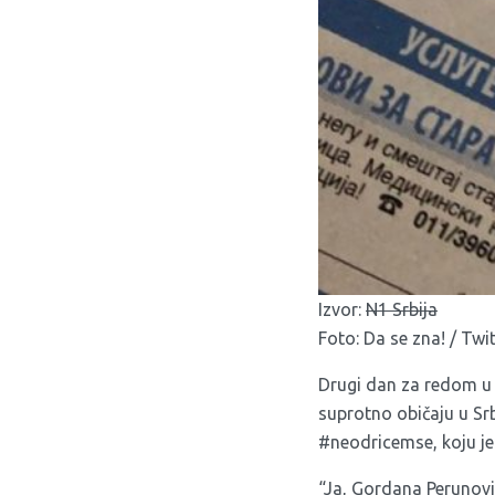
Izvor:
N1 Srbija
Foto: Da se zna! / Twi
Drugi dan za redom u 
suprotno običaju u Srb
#neodricemse, koju je
“Ja, Gordana Perunovi