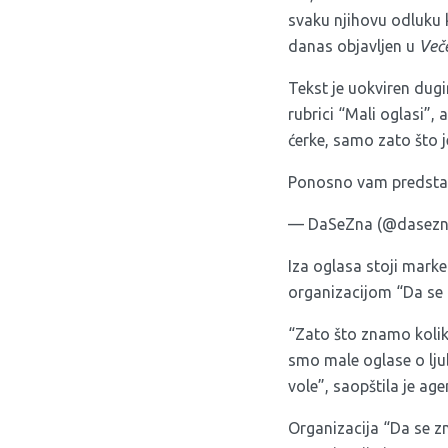
svaku njihovu odluku k
danas objavljen u
Več
Tekst je uokviren dugi
rubrici “Mali oglasi”, 
ćerke, samo zato što j
Ponosno vam predst
— DaSeZna (@dasez
Iza oglasa stoji mar
organizacijom “Da se 
“Zato što znamo koliko
smo male oglase o ljub
vole”, saopštila je ag
Organizacija “Da se zn