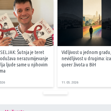
SELJAK: Šutnja je teret
Vidljivost u jednom gradu
produžava nerazumijevanje
nevidljivost u drugima: iz
vlja ljude same u njihovim
queer života u BiH
ama
2026
11. 05. 2026